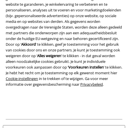
website te garanderen, je winkelervaring te verbeteren en te
personaliseren, analyses uit te voeren en voor marketingdoeleinden
(bijv. gepersonaliseerde advertenties) op onze website, op sociale
Legal
media en op websites van derden. Als gegevens worden
overgedragen naar de Verenigde Staten, worden deze alleen gedeeld
Algemene Voorwaarden
met partners die onderworpen zijn aan een adequaatheidsbesluit
onder de huidige EU-wetgeving en naar behoren gecertificeerd zijn.
Bedrijfsgegevens
Door op ‘
Akkoord
’ te klikken, geef je toestemming voor het gebruik
van cookies door ons en onze partners. Je kunt je toestemming ook
weigeren door op ‘
Alles weigeren
’ te klikken - in dat geval worden
Privacyverklaring
alleen noodzakelijke cookies gebruikt. Je kunt je individuele
voorkeuren ook aanpassen door op ‘
Voorkeuren instellen
’ te klikken.
Verklaring van conformiteit
Je hebt het recht om je toestemming op elk gewenst moment hier
Cookie-instellingen
in te trekken of te wijzigen. Ga voor meer
Informatie over toegankelijkheid
informatie over gegevensbescherming naar
Privacybeleid
.
Cookie-instellingen
Annuleer bestelling
Alle prijzen incl.
wettelijke BTW