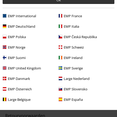
geldig op boeken, media, cadeaubonnen, Rammstein, (Till) Lindemann,
Die Ärzte, Die Toten Hosen, Feine Sahne Fischfilet, Broilers, Böhse
Onkelz en artikelen die bijdragen aan een goed doel.
EMP International
EMP France
EMP Deutschland
EMP Italia
EMP Polska
EMP Česká Republika
EMP Norge
EMP Schweiz
Onze klantenservice staat voor je klaar
Vandaag is onze klantenservice bereikbaar van 09:00 tot 17:00.
Meer
EMP Suomi
EMP Ireland
informatie
EMP United Kingdom
EMP Sverige
Begin chat
EMP Danmark
Large Nederland
EMP Österreich
EMP Slovensko
Service, catalogus, prijsvragen etc.
Large Belgique
EMP España
Veelgestelde vragen
Retourvoorwaarden