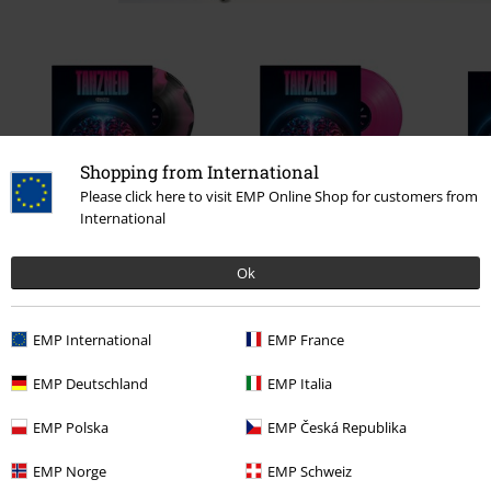
Shopping from International
Please click here to visit EMP Online Shop for customers from
International
€ 35,99
€ 29,99
Ok
EMP International
EMP France
0 beoordelingen
EMP Deutschland
EMP Italia
Geef ons je mening over "EMP Signature Collection".
EMP Polska
EMP Česká Republika
Schrijf een beoordeling
EMP Norge
EMP Schweiz