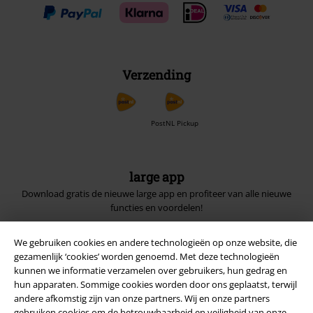
Verzending
PostNL Pickup
large app
Download gratis de nieuwe large app en profiteer van alle nieuwe
functies en voordelen!
We gebruiken cookies en andere technologieën op onze website, die
gezamenlijk ‘cookies’ worden genoemd. Met deze technologieën
kunnen we informatie verzamelen over gebruikers, hun gedrag en
hun apparaten. Sommige cookies worden door ons geplaatst, terwijl
A Warner Music Group Company
andere afkomstig zijn van onze partners. Wij en onze partners
gebruiken cookies om de betrouwbaarheid en veiligheid van onze