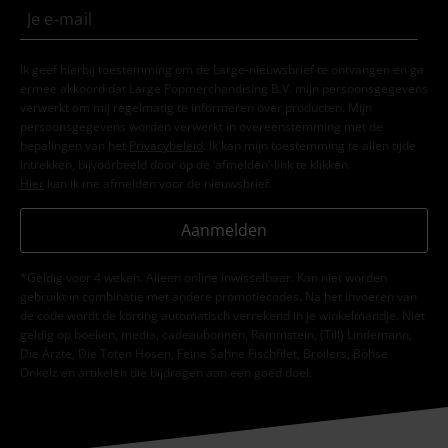
Ik geef hierbij toestemming om de Large-nieuwsbrief te ontvangen en ga
ermee akkoord dat Large Popmerchandising B.V. mijn persoonsgegevens
verwerkt om mij regelmatig te informeren over producten. Mijn
persoonsgegevens worden verwerkt in overeenstemming met de
bepalingen van het
Privacybeleid
. Ik kan mijn toestemming te allen tijde
intrekken, bijvoorbeeld door op de ‘afmelden’-link te klikken.
Hier
kan ik me afmelden voor de nieuwsbrief.
Aanmelden
*Geldig voor 4 weken. Alleen online inwisselbaar. Kan niet worden
gebruikt in combinatie met andere promotiecodes. Na het invoeren van
de code wordt de korting automatisch verrekend in je winkelmandje. Niet
geldig op boeken, media, cadeaubonnen, Rammstein, (Till) Lindemann,
Die Ärzte, Die Toten Hosen, Feine Sahne Fischfilet, Broilers, Böhse
Onkelz en artikelen die bijdragen aan een goed doel.