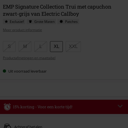
EMP Signature Collection Trui met capuchon
zwart-grijs van Electric Callboy
Exclusief
Grote Maten
Patches
Meer product informatie
Kies
S
M
L
XL
XXL
je
Productafmetingen en maattabel
maat
Uit voorraad leverbaar
15% korting - Voor een korte tijd!
Code
WEEKEND
Kopieer de code
Geldig t/m 09-08-2026
Achteraf betalen