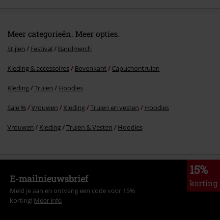
Meer categorieën. Meer opties.
Stijlen
Festival
Bandmerch
Kleding & accessoires
Bovenkant
Capuchontruien
Kleding
Truien
Hoodies
Sale %
Vrouwen
Kleding
Truien en vesten
Hoodies
Vrouwen
Kleding
Truien & Vesten
Hoodies
15%
E-mailnieuwsbrief
korting
Meld je aan en ontvang een code voor 15%
korting!
Meer info