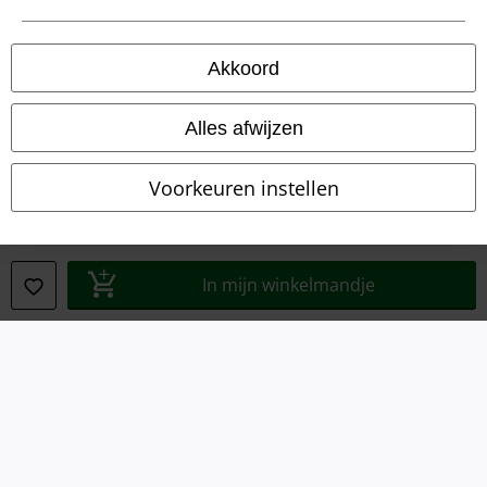
Bedrijfsgegevens
Akkoord
Privacyverklaring
Alles afwijzen
Verklaring van conformiteit
Voorkeuren instellen
Informatie over toegankelijkheid
Cookie-instellingen
In mijn winkelmandje
Annuleer bestelling
Alle prijzen incl.
wettelijke BTW
© 1986-2026 Large Popmerchandising B.V.
Onze online shops