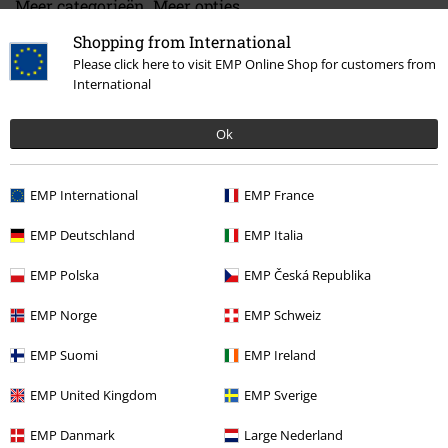
Meer categorieën. Meer opties.
Stijlen
Gothic
Media
Cd's
Shopping from International
Please click here to visit EMP Online Shop for customers from
Sale %
Media
CDs
International
Band Merch
Top Bands
Eisbrecher
Cd's
Ok
Band Merch
Genre
EMP International
EMP France
Band Merch
Media
Cd's
EMP Deutschland
EMP Italia
EMP Polska
EMP Česká Republika
15%
E-mailnieuwsbrief
korting
EMP Norge
EMP Schweiz
Meld je aan en ontvang een code voor 15%
korting!
Meer info
EMP Suomi
EMP Ireland
EMP United Kingdom
EMP Sverige
EMP Danmark
Large Nederland