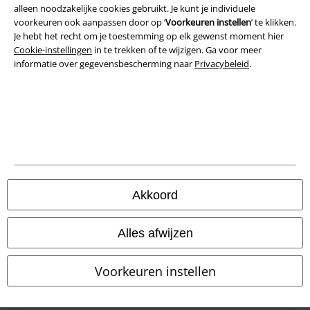
alleen noodzakelijke cookies gebruikt. Je kunt je individuele
Privacyverklaring
voorkeuren ook aanpassen door op ‘
Voorkeuren instellen
’ te klikken.
Je hebt het recht om je toestemming op elk gewenst moment hier
Verklaring van conformiteit
Cookie-instellingen
in te trekken of te wijzigen. Ga voor meer
informatie over gegevensbescherming naar
Privacybeleid
.
Informatie over toegankelijkheid
Cookie-instellingen
Annuleer bestelling
Alle prijzen incl.
wettelijke BTW
© 1986-2026 Large Popmerchandising B.V.
Akkoord
Alles afwijzen
Onze online shops
Voorkeuren instellen
EMP International