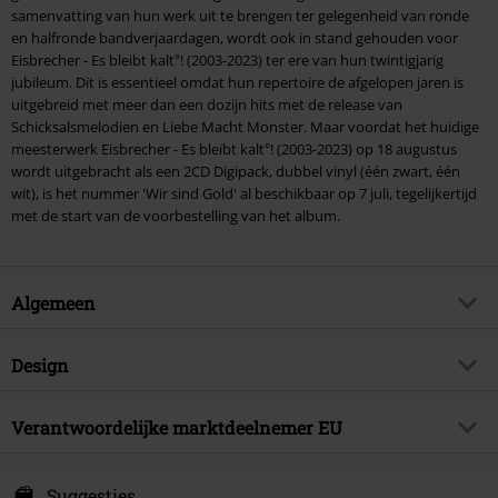
samenvatting van hun werk uit te brengen ter gelegenheid van ronde
en halfronde bandverjaardagen, wordt ook in stand gehouden voor
Eisbrecher - Es bleibt kalt°! (2003-2023) ter ere van hun twintigjarig
jubileum. Dit is essentieel omdat hun repertoire de afgelopen jaren is
uitgebreid met meer dan een dozijn hits met de release van
Schicksalsmelodien en Liebe Macht Monster. Maar voordat het huidige
meesterwerk Eisbrecher - Es bleibt kalt°! (2003-2023) op 18 augustus
wordt uitgebracht als een 2CD Digipack, dubbel vinyl (één zwart, één
wit), is het nummer 'Wir sind Gold' al beschikbaar op 7 juli, tegelijkertijd
met de start van de voorbestelling van het album.
Algemeen
Artikelnr.
559330
Design
Titel
Es bleibt kalt°! (2003-2023)
Producttype
CD
Muziekgenre
Verantwoordelijke marktdeelnemer EU
Electro
Mediaformaat 1-3
2-CD
Artikelonderwerp
Bands
Sony Music Entertainment Germany GmbH
Balanstraße 73 // Haus 31
Suggesties
best-of
true