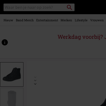
Overslaan
Packstation
Zoek
naar
zoeken
in
hoofdinhoud
catalogus
Nieuw
Band Merch
Entertainment
Merken
Lifestyle
Vrouwen
Werkdag voorbij? J
https://www.large.nl/p/essential-
faux-
leather-
trainers/593209.html