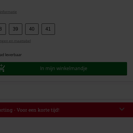
informatie
8
39
40
41
ngen en maattabel
ad leverbaar
In mijn winkelmandje
rting - Voor een korte tijd!
TERWORK
Kopieer de code
op 06-08-2026 van 16:00 t/m 23:59 uur.