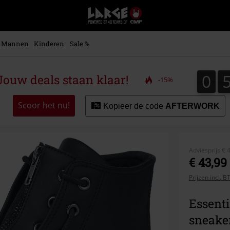
Large
–
Muziek-,
entertainment-,
Mannen
Kinderen
Sale %
en
gaming-
merch
0
0
ouw deals staan klaar!
-15%
+
alternatieve
kleding
Scoor het nu!
Kopieer de code
AFTERWORK
Adviesprijs
€ 
€ 43,99
Prijzen incl. 
Essenti
sneake