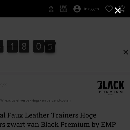
×
0
Inloggen
5
1
8
0
3
5
1
8
0
3
4
49,99
BTW, exclusief verpakkings- en verzendkosten
al Faux Leather Trainers Hoge
rs zwart van Black Premium by EMP