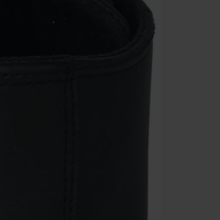
Minimale best
Zodra je de co
winkelmandje.
Kan niet geco
Rammstein, (Ti
cadeaubonnen e