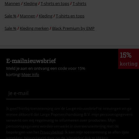
Mannen
Kleding
T-shirts en tops
T-shirts
Sale %
Mannen
Kleding
T-shirts en tops
Sale %
Kleding merken
Black Premium by EMP
15%
E-mailnieuwsbrief
korting
Meld je aan en ontvang een code voor 15%
korting!
Meer info
Ik geef hierbij toestemming om de Large-nieuwsbrief te ontvangen en ga
ermee akkoord dat Large Popmerchandising B.V. mijn persoonsgegevens
verwerkt om mij regelmatig te informeren over producten. Mijn
persoonsgegevens worden verwerkt in overeenstemming met de
bepalingen van het
Privacybeleid
. Ik kan mijn toestemming te allen tijde
intrekken, bijvoorbeeld door op de ‘afmelden’-link te klikken.