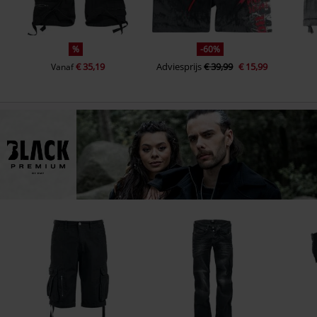
%
-60%
€ 35,19
Adviesprijs
€ 39,99
€ 15,99
Vanaf