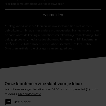
Hier
kan ik me afmelden voor de nieuwsbrief.
Aanmelden
*Geldig voor 4 weken. Alleen online inwisselbaar. Kan niet worden
gebruikt in combinatie met andere promotiecodes. Na het invoeren van
de code wordt de korting automatisch verrekend in je winkelmandje. Niet
geldig op boeken, media, cadeaubonnen, Rammstein, (Till) Lindemann,
Die Ärzte, Die Toten Hosen, Feine Sahne Fischfilet, Broilers, Böhse
Onkelz en artikelen die bijdragen aan een goed doel.
Onze klantenservice staat voor je klaar
Je kunt ons morgen bereiken van 09:00 uur s morgens tot {1} uur s
middags.
Meer informatie
Begin chat