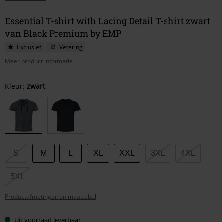
Essential T-shirt with Lacing Detail T-shirt zwart
van Black Premium by EMP
Exclusief
Vetering
Meer product informatie
Kies
Kleur:
zwart
je
maat
S
M
L
XL
XXL
3XL
4XL
5XL
Productafmetingen en maattabel
Uit voorraad leverbaar