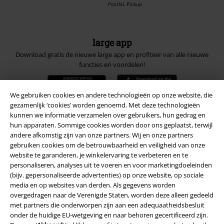
PostNL Pickup
large app
Download gratis de nieuwe large app en profiteer van alle nieuwe
functies en voordelen!
We gebruiken cookies en andere technologieën op onze website, die
gezamenlijk ‘cookies’ worden genoemd. Met deze technologieën
kunnen we informatie verzamelen over gebruikers, hun gedrag en
hun apparaten. Sommige cookies worden door ons geplaatst, terwijl
A Warner Music Group Company
andere afkomstig zijn van onze partners. Wij en onze partners
gebruiken cookies om de betrouwbaarheid en veiligheid van onze
website te garanderen, je winkelervaring te verbeteren en te
personaliseren, analyses uit te voeren en voor marketingdoeleinden
(bijv. gepersonaliseerde advertenties) op onze website, op sociale
media en op websites van derden. Als gegevens worden
overgedragen naar de Verenigde Staten, worden deze alleen gedeeld
Beveiliging
met partners die onderworpen zijn aan een adequaatheidsbesluit
onder de huidige EU-wetgeving en naar behoren gecertificeerd zijn.