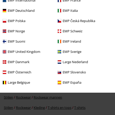
EMP International
EMP France
EMP Deutschland
EMP Italia
Laatst bezocht
EMP Polska
EMP Česká Republika
EMP Norge
EMP Schweiz
EMP Suomi
EMP Ireland
EMP United Kingdom
EMP Sverige
EMP Danmark
Large Nederland
Adviesprijs
€ 34,99
€ 32,99
EMP Österreich
EMP Slovensko
Large Belgique
EMP España
Meer categorieën. Meer opties.
Stijlen
Rockwear
Rockwear mannen
Stijlen
Rockwear
Kleding
T-shirts en tops
T-shirts