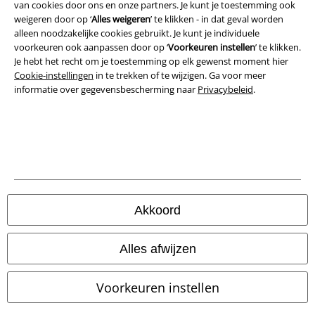
van cookies door ons en onze partners. Je kunt je toestemming ook
weigeren door op ‘
Alles weigeren
’ te klikken - in dat geval worden
Privacyverklaring
alleen noodzakelijke cookies gebruikt. Je kunt je individuele
voorkeuren ook aanpassen door op ‘
Voorkeuren instellen
’ te klikken.
Verklaring van conformiteit
Je hebt het recht om je toestemming op elk gewenst moment hier
Cookie-instellingen
in te trekken of te wijzigen. Ga voor meer
informatie over gegevensbescherming naar
Privacybeleid
.
Informatie over toegankelijkheid
Cookie-instellingen
Annuleer bestelling
Alle prijzen incl.
wettelijke BTW
© 1986-2026 Large Popmerchandising B.V.
Akkoord
Alles afwijzen
Onze online shops
Voorkeuren instellen
EMP International