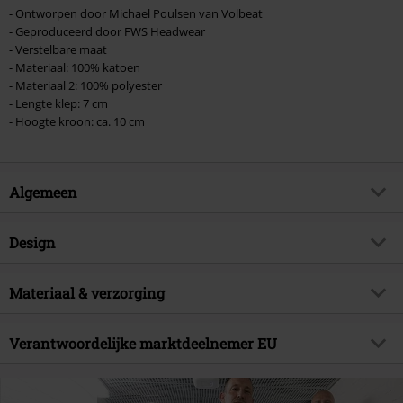
- Ontworpen door Michael Poulsen van Volbeat
- Geproduceerd door FWS Headwear
- Verstelbare maat
- Materiaal: 100% katoen
- Materiaal 2: 100% polyester
- Lengte klep: 7 cm
- Hoogte kroon: ca. 10 cm
Algemeen
Artikelnr.
582972
Design
Titel
Fallen
Producttype
Cap
Muziekgenre
Materiaal & verzorging
Heavy Metal
Patroon
Meerkleurig
Artikelonderwerp
Band merch, Bands, Cadeaus
Buitenmateriaal
100% katoen
Kleur
Verantwoordelijke marktdeelnemer EU
meerkleurig
Licentie
officieel gelicentieerd artikel
Binnenmateriaal
100% katoen
Band
Volbeat
Friedrich W. Schneider GmbH & Co. KG
Ander materiaal
100% polyester
Oskar-Schindler-Straße 11