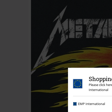
Shopping
Please click he
International
EMP International