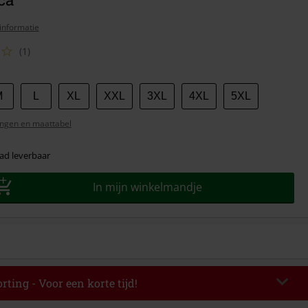
informatie
(1)
M
L
XL
XXL
3XL
4XL
5XL
ngen en maattabel
ad leverbaar
In mijn winkelmandje
rting - Voor een korte tijd!
EKEND
Kopieer de code