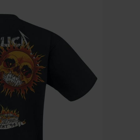
Geldig t/m 09
Minimale best
Zodra je de co
winkelmandje.
Kan niet geco
Rammstein, (Ti
cadeaubonnen e