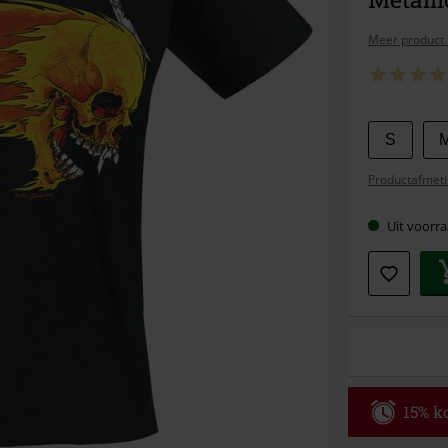
Meer product 
Kies
S
je
Productafmeti
maat
Uit voorra
15% ko
Code
WE