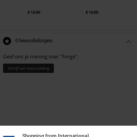
€ 19,99
€ 19,99
0 beoordelingen
Geef ons je mening over "Forge".
Schrijf een beoordeling
Shopping from International