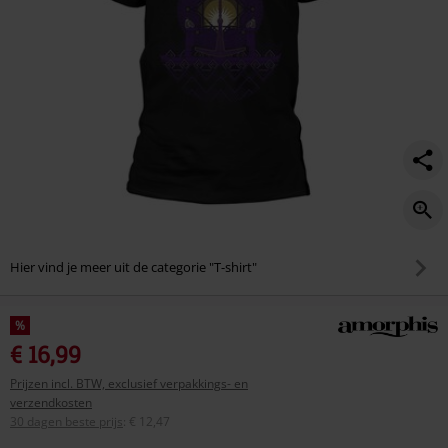
Hier vind je meer uit de categorie "T-shirt"
%
€ 16,99
Prijzen incl. BTW, exclusief verpakkings- en
verzendkosten
30 dagen beste prijs
:
€ 12,47