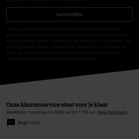
Aanmelden
*Geldig voor 4 weken. Alleen online inwisselbaar. Kan niet worden
gebruikt in combinatie met andere promotiecodes. Na het invoeren van
de code wordt de korting automatisch verrekend in je winkelmandje. Niet
geldig op boeken, media, cadeaubonnen, Rammstein, (Till) Lindemann,
Die Ärzte, Die Toten Hosen, Feine Sahne Fischfilet, Broilers, Böhse
Onkelz en artikelen die bijdragen aan een goed doel.
Onze klantenservice staat voor je klaar
Bereikbaar: maandag van 09:00 uur tot 17:00 uur.
Meer informatie
Begin chat