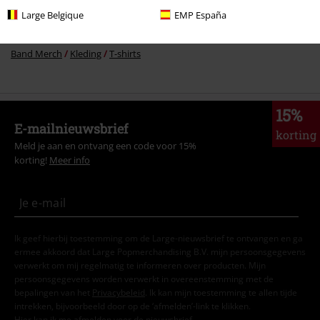
Large Belgique
EMP España
Band Merch
Genre
Band Merch
Kleding
T-shirts
15%
E-mailnieuwsbrief
korting
Meld je aan en ontvang een code voor 15%
korting!
Meer info
Ik geef hierbij toestemming om de Large-nieuwsbrief te ontvangen en ga
ermee akkoord dat Large Popmerchandising B.V. mijn persoonsgegevens
verwerkt om mij regelmatig te informeren over producten. Mijn
persoonsgegevens worden verwerkt in overeenstemming met de
bepalingen van het
Privacybeleid
. Ik kan mijn toestemming te allen tijde
intrekken, bijvoorbeeld door op de ‘afmelden’-link te klikken.
Hier
kan ik me afmelden voor de nieuwsbrief.