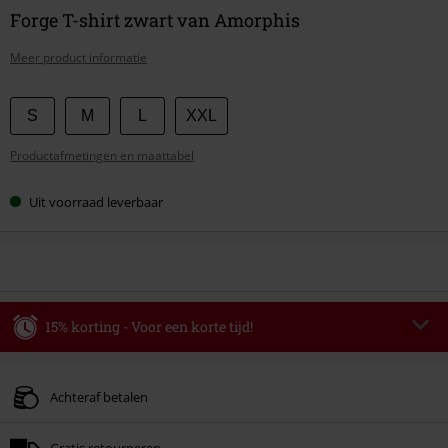
Forge T-shirt zwart van Amorphis
Meer product informatie
Kies
S
M
L
XXL
je
Productafmetingen en maattabel
maat
Uit voorraad leverbaar
15% korting - Voor een korte tijd!
Code
WEEKEND
Kopieer de code
Geldig t/m 09-08-2026
Achteraf betalen
Minimale bestelwaarde € 49.99.