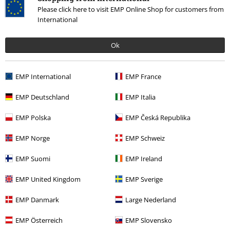
Please click here to visit EMP Online Shop for customers from
Laatst bezocht
International
Ok
EMP International
EMP France
EMP Deutschland
EMP Italia
%
EMP Polska
EMP Česká Republika
€ 16,99
EMP Norge
EMP Schweiz
EMP Suomi
EMP Ireland
Meer categorieën. Meer opties.
EMP United Kingdom
EMP Sverige
Band Merch
Top Bands
Amorphis
EMP Danmark
Large Nederland
Mannen
Kleding
T-shirts en tops
T-shirts
EMP Österreich
EMP Slovensko
Sale %
Kleding
T-shirts en tops
T-Shirts