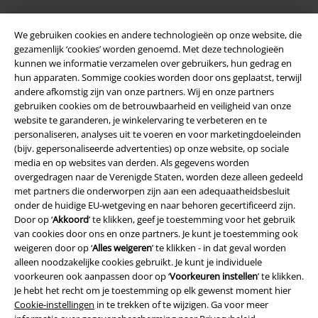
large app
We gebruiken cookies en andere technologieën op onze website, die
gezamenlijk ‘cookies’ worden genoemd. Met deze technologieën
Download gratis de nieuwe large app en profiteer van alle nieuwe
kunnen we informatie verzamelen over gebruikers, hun gedrag en
functies en voordelen!
hun apparaten. Sommige cookies worden door ons geplaatst, terwijl
andere afkomstig zijn van onze partners. Wij en onze partners
gebruiken cookies om de betrouwbaarheid en veiligheid van onze
website te garanderen, je winkelervaring te verbeteren en te
personaliseren, analyses uit te voeren en voor marketingdoeleinden
(bijv. gepersonaliseerde advertenties) op onze website, op sociale
A Warner Music Group Company
media en op websites van derden. Als gegevens worden
overgedragen naar de Verenigde Staten, worden deze alleen gedeeld
met partners die onderworpen zijn aan een adequaatheidsbesluit
onder de huidige EU-wetgeving en naar behoren gecertificeerd zijn.
Door op ‘
Akkoord
’ te klikken, geef je toestemming voor het gebruik
van cookies door ons en onze partners. Je kunt je toestemming ook
weigeren door op ‘
Alles weigeren
’ te klikken - in dat geval worden
Beveiliging
alleen noodzakelijke cookies gebruikt. Je kunt je individuele
voorkeuren ook aanpassen door op ‘
Voorkeuren instellen
’ te klikken.
Je hebt het recht om je toestemming op elk gewenst moment hier
Cookie-instellingen
in te trekken of te wijzigen. Ga voor meer