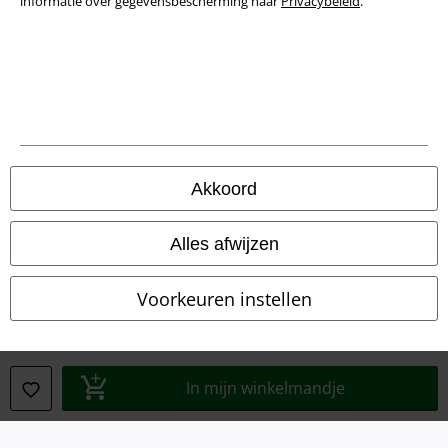
informatie over gegevensbescherming naar
Privacybeleid
.
Akkoord
Legal
Algemene Voorwaarden
Alles afwijzen
Bedrijfsgegevens
Voorkeuren instellen
Privacyverklaring
Verklaring van conformiteit
In mijn winkelmandje
Informatie over toegankelijkheid