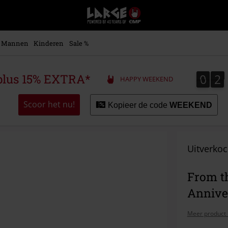
Large
–
Muziek-,
entertainment-,
Mannen
Kinderen
Sale %
en
gaming-
merch
0
2
0
2
plus 15% EXTRA*
HAPPY WEEKEND
+
alternatieve
kleding
Scoor het nu!
Kopieer de code
WEEKEND
Uitverkoc
From th
Annive
Meer product 