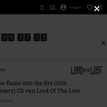
×
0
Inloggen
0
9
1
7
3
2
0
9
1
7
3
1
3
1
2
ht!
e flame into the fire (10th
rsary) CD van Lord Of The Lost
informatie