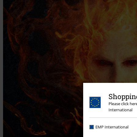
Shopping
Please click he
International
EMP International