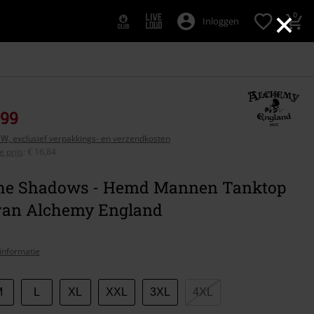
×
0
Inloggen
,99
BTW, exclusief verpakkings- en verzendkosten
 prijs
:
€ 16,84
he Shadows - Hemd Mannen Tanktop
van Alchemy England
informatie
M
L
XL
XXL
3XL
4XL