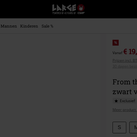
Large
–
Muziek-,
entertainment-,
Mannen
Kinderen
Sale %
en
gaming-
merch
%
+
€ 19
Vanaf
alternatieve
Prijzen incl. 
kleding
30 dagen beste
From t
zwart 
Exclusief
Meer product 
Kies
S
je