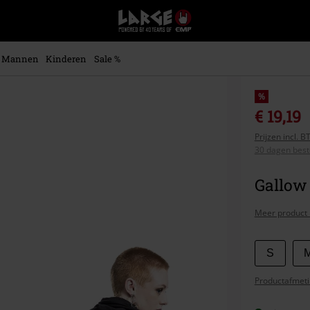
Large
–
Muziek-,
entertainment-,
Mannen
Kinderen
Sale %
en
gaming-
merch
%
+
€ 19,19
alternatieve
Prijzen incl. 
kleding
30 dagen beste
Gallow 
Meer product 
Kies
S
je
Productafmeti
maat