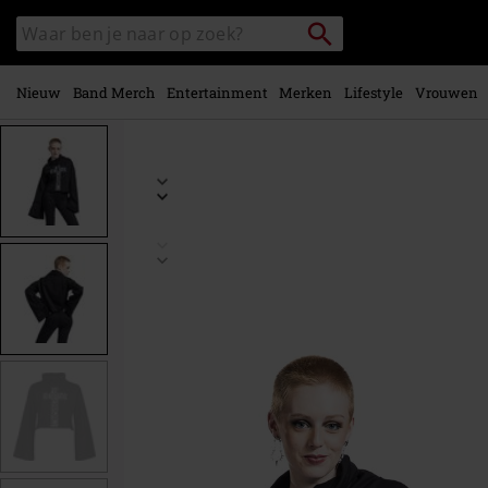
Overslaan
Packstation
Zoek
naar
zoeken
in
hoofdinhoud
catalogus
Nieuw
Band Merch
Entertainment
Merken
Lifestyle
Vrouwen
https://www.large.nl/p/gallow/552945.html