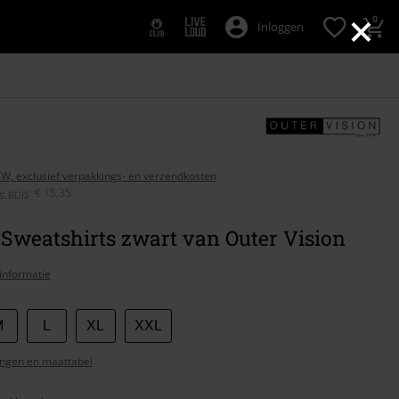
×
0
Inloggen
BTW, exclusief verpakkings- en verzendkosten
 prijs
:
€ 15,35
Sweatshirts zwart van Outer Vision
informatie
M
L
XL
XXL
ngen en maattabel