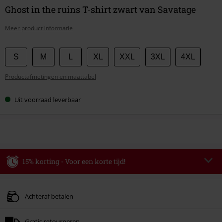
Ghost in the ruins T-shirt zwart van Savatage
Meer product informatie
Kies
S
M
L
XL
XXL
3XL
4XL
je
Productafmetingen en maattabel
maat
Uit voorraad leverbaar
15% korting - Voor een korte tijd!
Code
WEEKEND
Kopieer de code
Geldig t/m 09-08-2026
Achteraf betalen
Minimale bestelwaarde € 49.99.
Gratis retourneren