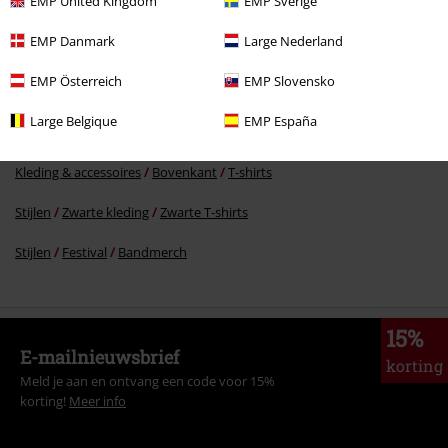
EMP United Kingdom
EMP Sverige
EMP Danmark
Large Nederland
Meer categorieën. Meer opties.
EMP Österreich
EMP Slovensko
Mannen
Kleding
T-shirts en tops
T-shirts
Large Belgique
EMP España
Band Merch
Top Bands
Savatage
Kleding & accessoires
Bovenkant
T-shirts
Stijlen
Zwarte kleding
Zwarte T-shirts
Stijlen
Festival
Bandmerch
15%
E-mailnieuwsbrief
korting
Meld je aan en ontvang een code voor 15%
korting!
Meer info