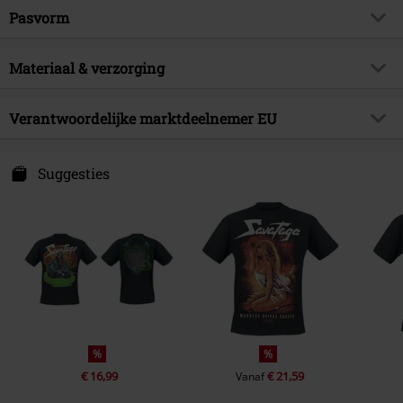
Producttype
T-shirt
Muziekgenre
Pasvorm
Progressive Metal
Patroon
effen
Artikelonderwerp
Band merch, Bands
Pasvorm/Tops
Regular
Bedrukt
Materiaal & verzorging
ja
Handtekening
nee
Lengte (van de kleding)
Normaal
Drukvorm
Digitale print
Licentie
officieel gelicentieerd artikel
Buitenmateriaal
100% katoen
Verantwoordelijke marktdeelnemer EU
Details
Bedrukte voorkant
Band
Savatage
Verzorgingsinstructies
Machinewasbaar
Halslijn
Ronde hals
TB International GmbH
Releasedatum
25-04-2025
Blanco T-shirt
Gildan - Heavy Cotton
Dr.-Robert-Murjahn-Str. 7
Suggesties
Kraagvorm
Kraagloos
Sexe
Mannen
64372 Ober-Ramstadt
Gewicht/ Gramsgewicht - T-shirts
Basic T-Shirt (ca. 180 g/m²) -
Mouwvorm
Germany
Normale Mouwen
Regularweight
info@tbint.de
Mouwlengte
Korte Mouwen
Kleur
zwart
%
%
€ 16,99
€ 21,59
Vanaf