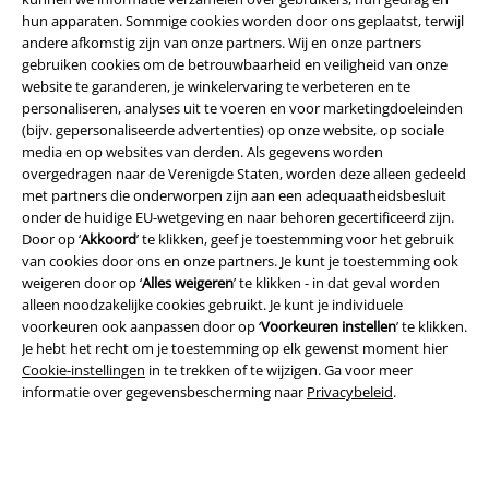
hun apparaten. Sommige cookies worden door ons geplaatst, terwijl
andere afkomstig zijn van onze partners. Wij en onze partners
gebruiken cookies om de betrouwbaarheid en veiligheid van onze
website te garanderen, je winkelervaring te verbeteren en te
personaliseren, analyses uit te voeren en voor marketingdoeleinden
(bijv. gepersonaliseerde advertenties) op onze website, op sociale
media en op websites van derden. Als gegevens worden
overgedragen naar de Verenigde Staten, worden deze alleen gedeeld
met partners die onderworpen zijn aan een adequaatheidsbesluit
Legal
onder de huidige EU-wetgeving en naar behoren gecertificeerd zijn.
Door op ‘
Akkoord
’ te klikken, geef je toestemming voor het gebruik
Algemene Voorwaarden
van cookies door ons en onze partners. Je kunt je toestemming ook
weigeren door op ‘
Alles weigeren
’ te klikken - in dat geval worden
Bedrijfsgegevens
alleen noodzakelijke cookies gebruikt. Je kunt je individuele
voorkeuren ook aanpassen door op ‘
Voorkeuren instellen
’ te klikken.
Privacyverklaring
Je hebt het recht om je toestemming op elk gewenst moment hier
Cookie-instellingen
in te trekken of te wijzigen. Ga voor meer
informatie over gegevensbescherming naar
Privacybeleid
.
Verklaring van conformiteit
Informatie over toegankelijkheid