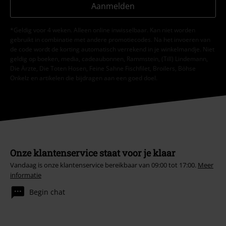
Aanmelden
*Geldig voor 4 weken. Alleen online inwisselbaar. Kan niet worden
gebruikt in combinatie met andere promotiecodes. Na het invoeren van
de code wordt de korting automatisch verrekend in je winkelmandje. Niet
geldig op boeken, media, cadeaubonnen, Rammstein, (Till) Lindemann,
Die Ärzte, Die Toten Hosen, Feine Sahne Fischfilet, Broilers, Böhse
Onkelz en artikelen die bijdragen aan een goed doel.
Onze klantenservice staat voor je klaar
Vandaag is onze klantenservice bereikbaar van 09:00 tot 17:00.
Meer
informatie
Begin chat