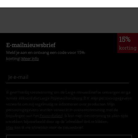
15%
E-mailnieuwsbrief
korting
Meld je aan en ontvang een code voor 15%
korting!
Meer info
Ik geef hierbij toestemming om de Large-nieuwsbrief te ontvangen en ga
ermee akkoord dat Large Popmerchandising B.V. mijn persoonsgegevens
verwerkt om mij regelmatig te informeren over producten. Mijn
persoonsgegevens worden verwerkt in overeenstemming met de
bepalingen van het
Privacybeleid
. Ik kan mijn toestemming te allen tijde
intrekken, bijvoorbeeld door op de ‘afmelden’-link te klikken.
Hier
kan ik me afmelden voor de nieuwsbrief.