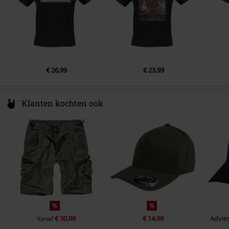
Zakken
Zonder zakken
Kleur
zwart
€ 26,99
€ 23,99
Klanten kochten ook
%
%
€ 30,99
€ 14,99
Advies
Vanaf