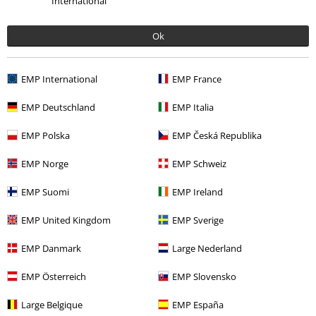
International
Ok
EMP International
EMP France
€ 26,99
EMP Deutschland
EMP Italia
EMP Polska
EMP Česká Republika
Meer categorieën. Meer opties.
EMP Norge
EMP Schweiz
Grote maten
T-shirts en tops
T-shirts
EMP Suomi
EMP Ireland
Kleding & accessoires
Bovenkant
T-shirts
EMP United Kingdom
EMP Sverige
Nieuw
Kleding
T-shirts en tops
T-shirts
EMP Danmark
Large Nederland
Nieuw
Bandmerch
Grote maten
EMP Österreich
EMP Slovensko
Band Merch
Genre
Alternative Indie
Large Belgique
EMP España