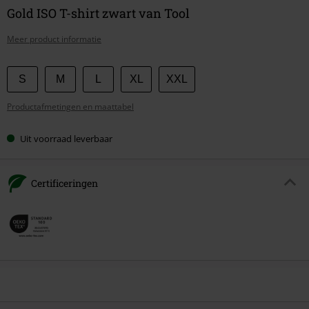
Gold ISO T-shirt zwart van Tool
Meer product informatie
Kies
S
M
L
XL
XXL
je
Productafmetingen en maattabel
maat
Uit voorraad leverbaar
Certificeringen