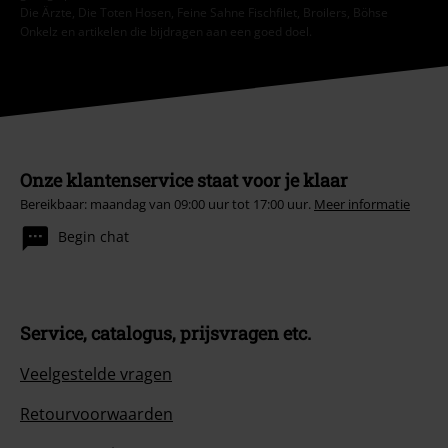
Die Ärzte, Die Toten Hosen, Feine Sahne Fischfilet, Broilers, Böhse
Onkelz en artikelen die bijdragen aan een goed doel.
Onze klantenservice staat voor je klaar
Bereikbaar: maandag van 09:00 uur tot 17:00 uur.
Meer informatie
Begin chat
Service, catalogus, prijsvragen etc.
Veelgestelde vragen
Retourvoorwaarden