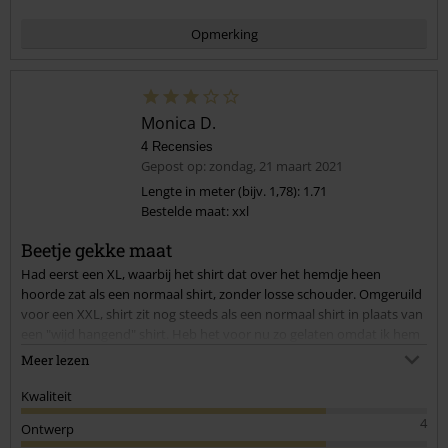
Opmerking
Monica D.
4 Recensies
Gepost op: zondag, 21 maart 2021
Lengte in meter (bijv. 1,78): 1.71
Bestelde maat: xxl
Commentaar versturen
Beetje gekke maat
Had eerst een XL, waarbij het shirt dat over het hemdje heen
hoorde zat als een normaal shirt, zonder losse schouder. Omgeruild
voor een XXL, shirt zit nog steeds als een normaal shirt in plaats van
een "wijd hangend" shirt. Heb het voor nu zo gelaten omdat ik hem
als een normaal shirt wil dragen (goed excuus om weer naar de
Meer lezen
sportschool te gaan, haha), maar had er meer van verwacht.
Kwaliteit
4
Ontwerp