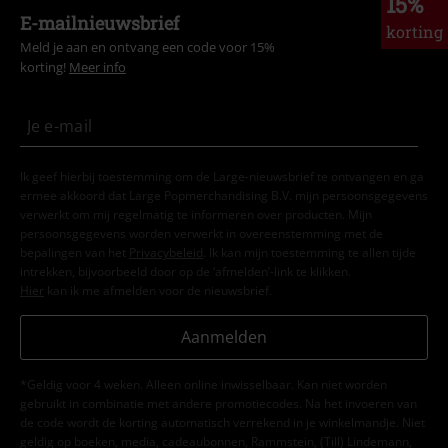
15%
E-mailnieuwsbrief
korting
Meld je aan en ontvang een code voor 15%
korting!
Meer info
Ik geef hierbij toestemming om de Large-nieuwsbrief te ontvangen en ga
ermee akkoord dat Large Popmerchandising B.V. mijn persoonsgegevens
verwerkt om mij regelmatig te informeren over producten. Mijn
persoonsgegevens worden verwerkt in overeenstemming met de
bepalingen van het
Privacybeleid
. Ik kan mijn toestemming te allen tijde
intrekken, bijvoorbeeld door op de ‘afmelden’-link te klikken.
Hier
kan ik me afmelden voor de nieuwsbrief.
Aanmelden
*Geldig voor 4 weken. Alleen online inwisselbaar. Kan niet worden
gebruikt in combinatie met andere promotiecodes. Na het invoeren van
de code wordt de korting automatisch verrekend in je winkelmandje. Niet
geldig op boeken, media, cadeaubonnen, Rammstein, (Till) Lindemann,