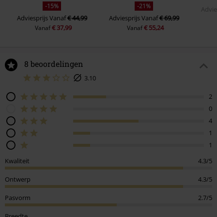
-15%
-21%
Advie
Adviesprijs
Vanaf
€ 44,99
Adviesprijs
Vanaf
€ 69,99
€ 37,99
€ 55,24
Vanaf
Vanaf
8 beoordelingen
3.10
2
0
4
1
1
Kwaliteit
4.3/5
Ontwerp
4.3/5
Pasvorm
2.7/5
Breedte