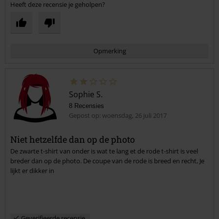
Heeft deze recensie je geholpen?
Opmerking
Sophie S.
8 Recensies
Gepost op: woensdag, 26 juli 2017
Niet hetzelfde dan op de photo
De zwarte t-shirt van onder is wat te lang et de rode t-shirt is veel
Commentaar versturen
breder dan op de photo. De coupe van de rode is breed en recht, Je
lijkt er dikker in
Geverifieerde recensie