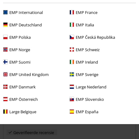
Lengte in meter (bijv. 1,78): 1.72
Bestelde maat: L
EMP International
EMP France
Commentaar versturen
Got my mind set on you.. Shirt
EMP Deutschland
EMP Italia
Te gekke stijl
EMP Polska
EMP Česká Republika
EMP Norge
EMP Schweiz
EMP Suomi
EMP Ireland
Kwaliteit
5
EMP United Kingdom
EMP Sverige
Ontwerp
5
Pasvorm
EMP Danmark
Large Nederland
5
Breedte
EMP Österreich
EMP Slovensko
Te nauw
Perfect
Te wijd
Lengte
Large Belgique
EMP España
Te kort
Perfect
Te lang
Geverifieerde recensie