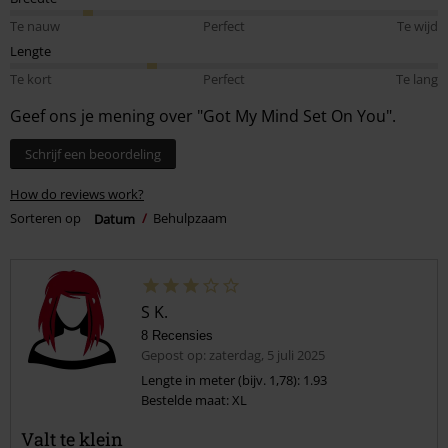
Te nauw
Perfect
Te wijd
Lengte
Te kort
Perfect
Te lang
Geef ons je mening over "Got My Mind Set On You".
Schrijf een beoordeling
How do reviews work?
Sorteren op
Datum
Behulpzaam
S K.
8 Recensies
Gepost op: zaterdag, 5 juli 2025
Lengte in meter (bijv. 1,78): 1.93
Bestelde maat: XL
Valt te klein