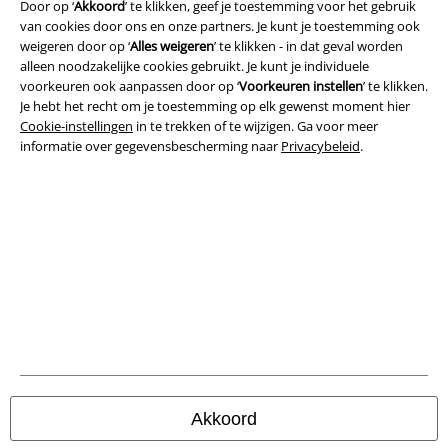
Door op ‘
Akkoord
’ te klikken, geef je toestemming voor het gebruik
van cookies door ons en onze partners. Je kunt je toestemming ook
Legal
weigeren door op ‘
Alles weigeren
’ te klikken - in dat geval worden
alleen noodzakelijke cookies gebruikt. Je kunt je individuele
Algemene Voorwaarden
voorkeuren ook aanpassen door op ‘
Voorkeuren instellen
’ te klikken.
Je hebt het recht om je toestemming op elk gewenst moment hier
Bedrijfsgegevens
Cookie-instellingen
in te trekken of te wijzigen. Ga voor meer
informatie over gegevensbescherming naar
Privacybeleid
.
Privacyverklaring
Verklaring van conformiteit
Informatie over toegankelijkheid
Cookie-instellingen
Annuleer bestelling
Alle prijzen incl.
wettelijke BTW
Akkoord
© 1986-2026 Large Popmerchandising B.V.