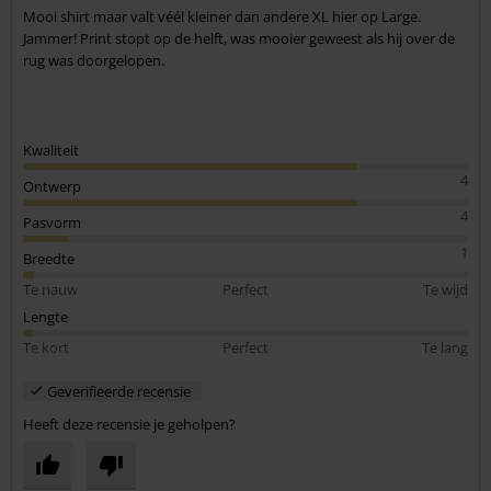
Mooi shirt maar valt véél kleiner dan andere XL hier op Large.
Jammer! Print stopt op de helft, was mooier geweest als hij over de
rug was doorgelopen.
Kwaliteit
4
Ontwerp
4
Pasvorm
1
Breedte
Te nauw
Perfect
Te wijd
Lengte
Te kort
Perfect
Te lang
Geverifieerde recensie
Heeft deze recensie je geholpen?