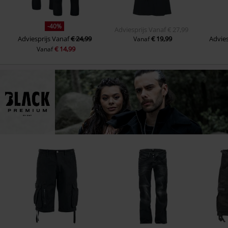
-40%
Adviesprijs
Vanaf
€ 27,99
Adviesprijs
Vanaf
€ 24,99
€ 19,99
Advies
Vanaf
€ 14,99
Vanaf