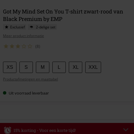
Got My Mind Set On You T-shirt zwart-rood van
Black Premium by EMP
Exclusief
2-delige set
Meer product informatie
(8)
Kies
XS
S
M
L
XL
XXL
je
Productafmetingen en maattabel
maat
Uit voorraad leverbaar
15% korting - Voor een korte tijd!