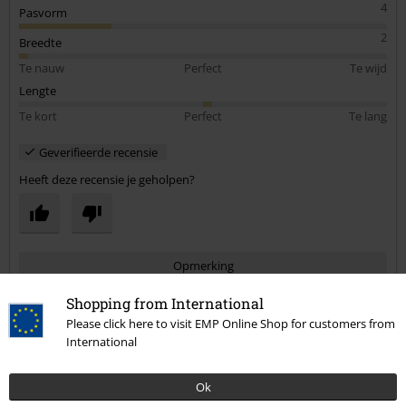
4
Pasvorm
2
Breedte
Te nauw
Perfect
Te wijd
Lengte
Te kort
Perfect
Te lang
Geverifieerde recensie
Heeft deze recensie je geholpen?
Opmerking
Shopping from International
Please click here to visit EMP Online Shop for customers from
International
Maria v.
1 Recensie
Gepost op: zondag, 21 juni 2020
Ok