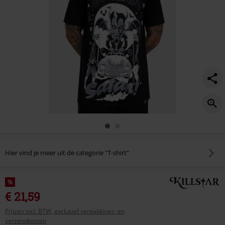
-
t-
shirt/586255.html
Hier vind je meer uit de categorie "T-shirt"
%
€ 21,59
Prijzen incl. BTW, exclusief verpakkings- en
verzendkosten