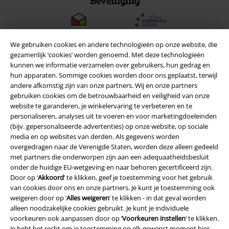
Beveiliging
We gebruiken cookies en andere technologieën op onze website, die
gezamenlijk ‘cookies’ worden genoemd. Met deze technologieën
kunnen we informatie verzamelen over gebruikers, hun gedrag en
hun apparaten. Sommige cookies worden door ons geplaatst, terwijl
andere afkomstig zijn van onze partners. Wij en onze partners
gebruiken cookies om de betrouwbaarheid en veiligheid van onze
website te garanderen, je winkelervaring te verbeteren en te
personaliseren, analyses uit te voeren en voor marketingdoeleinden
(bijv. gepersonaliseerde advertenties) op onze website, op sociale
media en op websites van derden. Als gegevens worden
overgedragen naar de Verenigde Staten, worden deze alleen gedeeld
Legal
met partners die onderworpen zijn aan een adequaatheidsbesluit
onder de huidige EU-wetgeving en naar behoren gecertificeerd zijn.
Algemene Voorwaarden
Door op ‘
Akkoord
’ te klikken, geef je toestemming voor het gebruik
van cookies door ons en onze partners. Je kunt je toestemming ook
Bedrijfsgegevens
weigeren door op ‘
Alles weigeren
’ te klikken - in dat geval worden
alleen noodzakelijke cookies gebruikt. Je kunt je individuele
Privacyverklaring
voorkeuren ook aanpassen door op ‘
Voorkeuren instellen
’ te klikken.
Je hebt het recht om je toestemming op elk gewenst moment hier