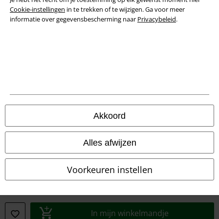
Verklaring van conformiteit
Cookie-instellingen
in te trekken of te wijzigen. Ga voor meer
informatie over gegevensbescherming naar
Privacybeleid
.
Informatie over toegankelijkheid
Cookie-instellingen
Annuleer bestelling
Alle prijzen incl.
wettelijke BTW
© 1986-2026 Large Popmerchandising B.V.
Akkoord
Alles afwijzen
Onze online shops
Voorkeuren instellen
EMP International
EMP France
In mijn winkelmandje
EMP Deutschland