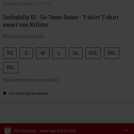
30 dagen beste prijs
:
€ 16,84
Gothabilly III - Go Team Satan - T-shirt T-shirt
zwart van Killstar
Meer product informatie
Kies
XS
S
M
L
XL
XXL
3XL
je
maat
4XL
Productafmetingen en maattabel
Uit voorraad leverbaar
15% korting - Voor een korte tijd!