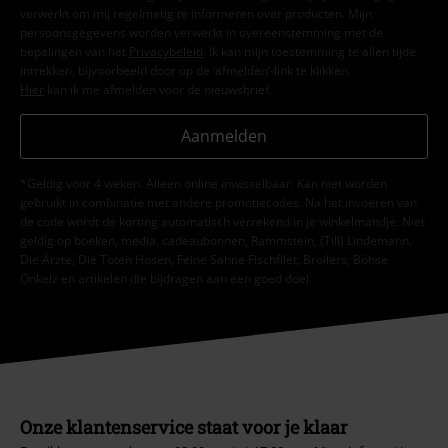
verwerkt om mij regelmatig te informeren over producten. Mijn
persoonsgegevens worden verwerkt in overeenstemming met de
bepalingen van het
Privacybeleid
. Ik kan mijn toestemming te allen tijde
intrekken, bijvoorbeeld door op de ‘afmelden’-link te klikken.
Hier
kan ik me afmelden voor de nieuwsbrief.
Aanmelden
*Geldig voor 4 weken. Alleen online inwisselbaar. Kan niet worden
gebruikt in combinatie met andere promotiecodes. Na het invoeren van
de code wordt de korting automatisch verrekend in je winkelmandje. Niet
geldig op boeken, media, cadeaubonnen, Rammstein, (Till) Lindemann,
Die Ärzte, Die Toten Hosen, Feine Sahne Fischfilet, Broilers, Böhse
Onkelz en artikelen die bijdragen aan een goed doel.
Onze klantenservice staat voor je klaar