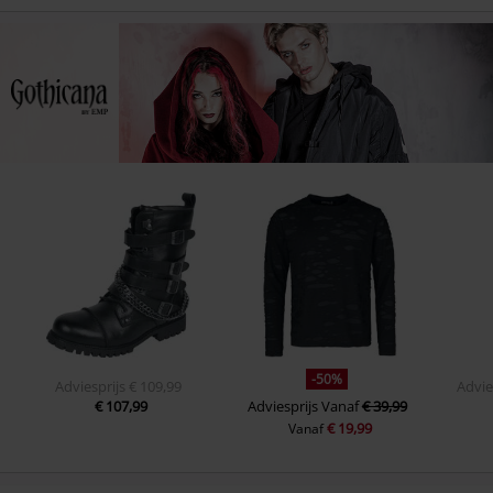
-50%
Adviesprijs
€ 109,99
Advie
€ 107,99
Adviesprijs
Vanaf
€ 39,99
€ 19,99
Vanaf