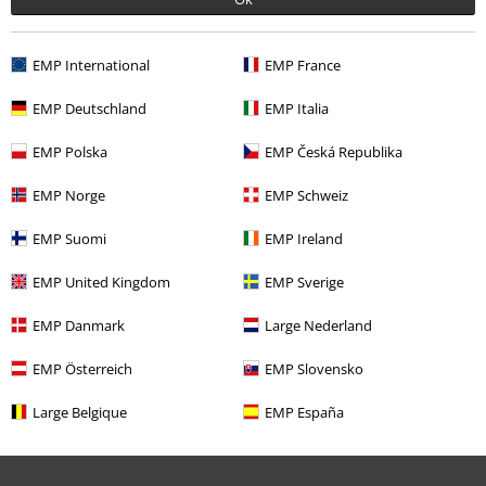
EMP International
EMP France
EMP Deutschland
EMP Italia
€ 26,99
EMP Polska
EMP Česká Republika
EMP Norge
EMP Schweiz
Meer categorieën. Meer opties.
EMP Suomi
EMP Ireland
Kleding & accessoires
Bovenkant
Tops
EMP United Kingdom
EMP Sverige
Vrouwen
Brands by EMP
EMP Danmark
Large Nederland
Vrouwen
Exclusief
EMP Österreich
EMP Slovensko
Sale %
Kleding merken
Gothicana by EMP
Large Belgique
EMP España
Nieuw
Kleding
T-shirts en tops
Tops