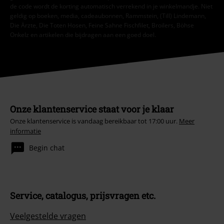
de code wordt de korting automatisch verrekend in je winkelmandje. Niet
geldig op boeken, media, cadeaubonnen, Rammstein, (Till) Lindemann,
Die Ärzte, Die Toten Hosen, Feine Sahne Fischfilet, Broilers, Böhse
Onkelz en artikelen die bijdragen aan een goed doel.
Onze klantenservice staat voor je klaar
Onze klantenservice is vandaag bereikbaar tot 17:00 uur.
Meer
informatie
Begin chat
Service, catalogus, prijsvragen etc.
Veelgestelde vragen