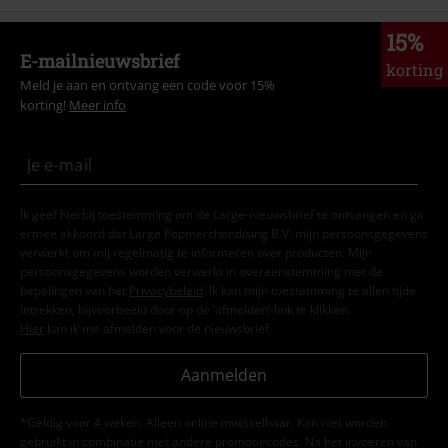
15%
E-mailnieuwsbrief
korting
Meld je aan en ontvang een code voor 15%
korting!
Meer info
Ik geef hierbij toestemming om de Large-nieuwsbrief te ontvangen en ga
ermee akkoord dat Large Popmerchandising B.V. mijn persoonsgegevens
verwerkt om mij regelmatig te informeren over producten. Mijn
persoonsgegevens worden verwerkt in overeenstemming met de
bepalingen van het
Privacybeleid
. Ik kan mijn toestemming te allen tijde
intrekken, bijvoorbeeld door op de ‘afmelden’-link te klikken.
Hier
kan ik me afmelden voor de nieuwsbrief.
Aanmelden
*Geldig voor 4 weken. Alleen online inwisselbaar. Kan niet worden
gebruikt in combinatie met andere promotiecodes. Na het invoeren van