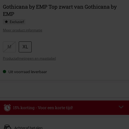
Gothicana by EMP Top zwart van Gothicana by
EMP
Exclusief
Meer product informatie
Kies
M
XL
je
Productafmetingen en maattabel
maat
Uit voorraad leverbaar
15% korting - Voor een korte tijd!
Code
AFTERWORK
Kopieer de code
Alleen geldig op 06-08-2026 van 16:00 t/m 23:59 uur.
Achteraf betalen