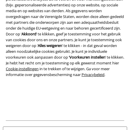
(bijv. gepersonaliseerde advertenties) op onze website, op sociale
media en op websites van derden. Als gegevens worden
overgedragen naar de Verenigde Staten, worden deze alleen gedeeld
met partners die onderworpen zijn aan een adequaatheidsbesluit
onder de huidige EU-wetgeving en naar behoren gecertificeerd zijn.
Legal
Door op ‘
Akkoord
’ te klikken, geef je toestemming voor het gebruik
van cookies door ons en onze partners. Je kunt je toestemming ook
Algemene Voorwaarden
weigeren door op ‘
Alles weigeren
’ te klikken - in dat geval worden
alleen noodzakelijke cookies gebruikt. Je kunt je individuele
Bedrijfsgegevens
voorkeuren ook aanpassen door op ‘
Voorkeuren instellen
’ te klikken.
Je hebt het recht om je toestemming op elk gewenst moment hier
Privacyverklaring
Cookie-instellingen
in te trekken of te wijzigen. Ga voor meer
informatie over gegevensbescherming naar
Privacybeleid
.
Verklaring van conformiteit
Informatie over toegankelijkheid
Cookie-instellingen
Annuleer bestelling