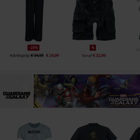
-28%
%
Ad
Adviesprijs
€ 34,99
€ 24,99
€ 32,99
Vanaf