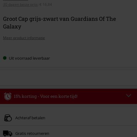
30 dagen beste prijs
:
€ 16,84
Groot Cap grijs-zwart van Guardians Of The
Galaxy
Meer product informatie
Kies
Uit voorraad leverbaar
je
maat
15% korting - Voor een korte tijd!
Code
AFTERWORK
Kopieer de code
Alleen geldig op 06-08-2026 van 16:00 t/m 23:59 uur.
Achteraf betalen
Minimale bestelwaarde € 49.99.
Gratis retourneren
Zodra je de code hebt ingevoerd, wordt de korting automatisch verrekend in