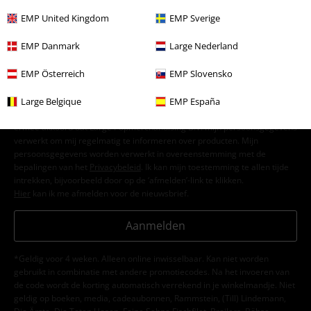
E-mailnieuwsbrief
korting
EMP United Kingdom
EMP Sverige
Meld je aan en ontvang een code voor 15%
korting!
Meer info
EMP Danmark
Large Nederland
EMP Österreich
EMP Slovensko
Large Belgique
EMP España
Ik geef hierbij toestemming om de Large-nieuwsbrief te ontvangen en ga
ermee akkoord dat Large Popmerchandising B.V. mijn persoonsgegevens
verwerkt om mij regelmatig te informeren over producten. Mijn
persoonsgegevens worden verwerkt in overeenstemming met de
bepalingen van het
Privacybeleid
. Ik kan mijn toestemming te allen tijde
intrekken, bijvoorbeeld door op de ‘afmelden’-link te klikken.
Hier
kan ik me afmelden voor de nieuwsbrief.
Aanmelden
*Geldig voor 4 weken. Alleen online inwisselbaar. Kan niet worden
gebruikt in combinatie met andere promotiecodes. Na het invoeren van
de code wordt de korting automatisch verrekend in je winkelmandje. Niet
geldig op boeken, media, cadeaubonnen, Rammstein, (Till) Lindemann,