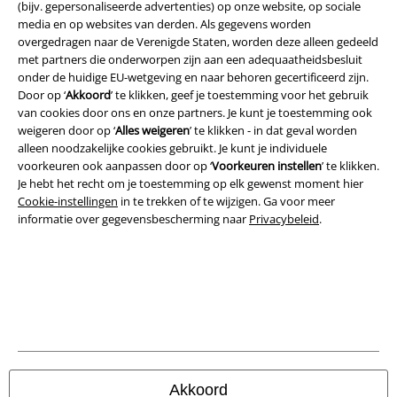
(bijv. gepersonaliseerde advertenties) op onze website, op sociale
media en op websites van derden. Als gegevens worden
overgedragen naar de Verenigde Staten, worden deze alleen gedeeld
Legal
met partners die onderworpen zijn aan een adequaatheidsbesluit
onder de huidige EU-wetgeving en naar behoren gecertificeerd zijn.
Algemene Voorwaarden
Door op ‘
Akkoord
’ te klikken, geef je toestemming voor het gebruik
van cookies door ons en onze partners. Je kunt je toestemming ook
Bedrijfsgegevens
weigeren door op ‘
Alles weigeren
’ te klikken - in dat geval worden
alleen noodzakelijke cookies gebruikt. Je kunt je individuele
Privacyverklaring
voorkeuren ook aanpassen door op ‘
Voorkeuren instellen
’ te klikken.
Je hebt het recht om je toestemming op elk gewenst moment hier
Verklaring van conformiteit
Cookie-instellingen
in te trekken of te wijzigen. Ga voor meer
informatie over gegevensbescherming naar
Privacybeleid
.
Informatie over toegankelijkheid
Cookie-instellingen
Annuleer bestelling
Alle prijzen incl.
wettelijke BTW
© 1986-2026 Large Popmerchandising B.V.
Akkoord