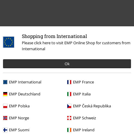
Shopping from International
Meer categorieën. Meer opties.
Please click here to visit EMP Online Shop for customers from
International
Films & Series
Disney
Films en tv
Marvel
Guardians Of The
Galaxy
Accessoires
Caps
Ok
Films & Series
Disney
Films en tv
Marvel
Accessoires
Caps
EMP International
EMP France
Films & Series
Accessoires
Caps
EMP Deutschland
EMP Italia
Films & Series
Disney
Films en tv
Marvel
Avengers
Accessoires
EMP Polska
EMP Česká Republika
Films & Series
Disney
Disney Cadeaus
EMP Norge
EMP Schweiz
EMP Suomi
EMP Ireland
15%