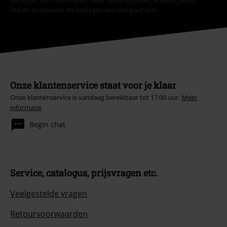
Die Ärzte, Die Toten Hosen, Feine Sahne Fischfilet, Broilers, Böhse
Onkelz en artikelen die bijdragen aan een goed doel.
Onze klantenservice staat voor je klaar
Onze klantenservice is vandaag bereikbaar tot 17:00 uur.
Meer
informatie
Begin chat
Service, catalogus, prijsvragen etc.
Veelgestelde vragen
Retourvoorwaarden