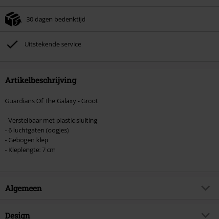
je winkelmandje.
30 dagen bedenktijd
Kan niet gecombineerd worden met andere kortingscodes. Boeken, media,
tickets, Rammstein, (Till) Lindemann, Böhse Onkelz, Broilers, Die Ärzte, Die
Toten Hosen, Metality, cadeaubonnen en artikelen met een inbegrepen
Uitstekende service
donatie zijn uitgesloten van de korting.
Artikelbeschrijving
Guardians Of The Galaxy - Groot
- Verstelbaar met plastic sluiting
- 6 luchtgaten (oogjes)
- Gebogen klep
- Kleplengte: 7 cm
Algemeen
Artikelnr.
580677
Design