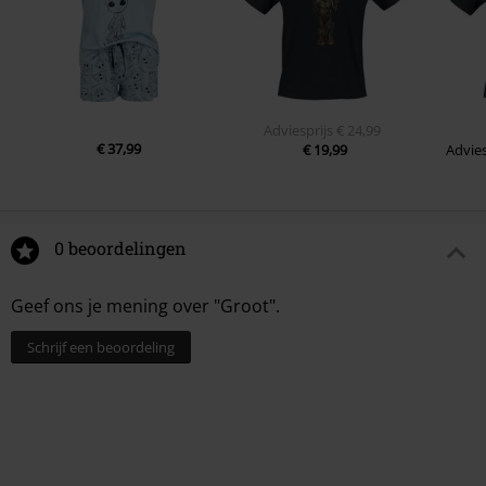
Adviesprijs
€ 24,99
€ 37,99
€ 19,99
Advies
0 beoordelingen
Geef ons je mening over "Groot".
Schrijf een beoordeling