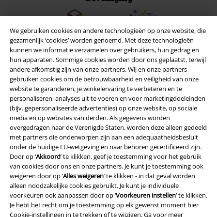
We gebruiken cookies en andere technologieën op onze website, die
gezamenlijk ‘cookies’ worden genoemd. Met deze technologieën
kunnen we informatie verzamelen over gebruikers, hun gedrag en
hun apparaten. Sommige cookies worden door ons geplaatst, terwijl
andere afkomstig zijn van onze partners. Wij en onze partners
gebruiken cookies om de betrouwbaarheid en veiligheid van onze
website te garanderen, je winkelervaring te verbeteren en te
personaliseren, analyses uit te voeren en voor marketingdoeleinden
(bijv. gepersonaliseerde advertenties) op onze website, op sociale
media en op websites van derden. Als gegevens worden
overgedragen naar de Verenigde Staten, worden deze alleen gedeeld
met partners die onderworpen zijn aan een adequaatheidsbesluit
Legal
onder de huidige EU-wetgeving en naar behoren gecertificeerd zijn.
Algemene Voorwaarden
Door op ‘
Akkoord
’ te klikken, geef je toestemming voor het gebruik
van cookies door ons en onze partners. Je kunt je toestemming ook
weigeren door op ‘
Alles weigeren
’ te klikken - in dat geval worden
Bedrijfsgegevens
alleen noodzakelijke cookies gebruikt. Je kunt je individuele
voorkeuren ook aanpassen door op ‘
Voorkeuren instellen
’ te klikken.
Privacyverklaring
Je hebt het recht om je toestemming op elk gewenst moment hier
Cookie-instellingen
in te trekken of te wijzigen. Ga voor meer