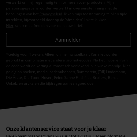
verwerkt om mij regelmatig te informeren over producten. Mijn
persoonsgegevens worden verwerkt in overeenstemming met de
bepalingen van het
Privacybeleid
. Ik kan mijn toestemming te allen tijde
intrekken, bijvoorbeeld door op de ‘afmelden’-link te klikken.
Hier
kan ik me afmelden voor de nieuwsbrief.
Aanmelden
*Geldig voor 4 weken. Alleen online inwisselbaar. Kan niet worden
gebruikt in combinatie met andere promotiecodes. Na het invoeren van
de code wordt de korting automatisch verrekend in je winkelmandje. Niet
geldig op boeken, media, cadeaubonnen, Rammstein, (Till) Lindemann,
Die Ärzte, Die Toten Hosen, Feine Sahne Fischfilet, Broilers, Böhse
Onkelz en artikelen die bijdragen aan een goed doel.
Onze klantenservice staat voor je klaar
Bereikbaar: maandag van 09:00 uur tot 17:00 uur.
Meer informatie