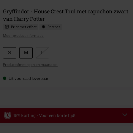
Gryffindor - House Crest Trui met capuchon zwart
van Harry Potter
Print met effect
Patches
Meer product informatie
Kies
S
M
L
je
Productafmetingen en maattabel
maat
Uit voorraad leverbaar
15% korting - Voor een korte tijd!
Code
WEEKEND
Kopieer de code