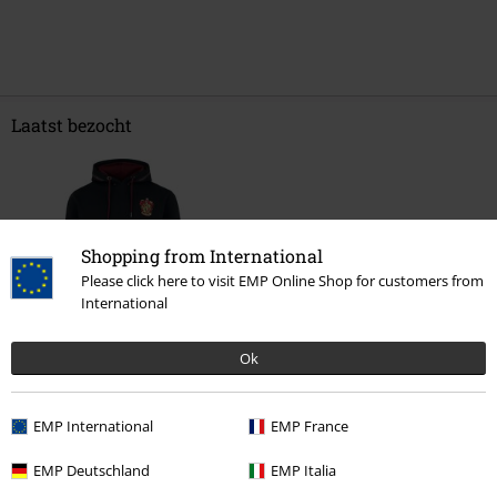
Laatst bezocht
Shopping from International
Please click here to visit EMP Online Shop for customers from
International
Adviesprijs
€ 59,99
Ok
€ 53,99
EMP International
EMP France
Meer categorieën. Meer opties.
EMP Deutschland
EMP Italia
Kleding & accessoires
Bovenkant
Capuchontruien