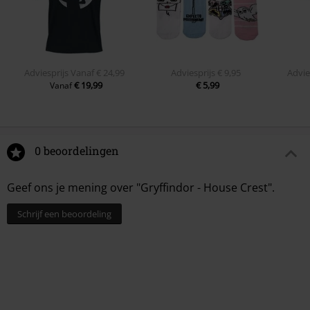
Adviesprijs
Vanaf
€ 24,99
Adviesprijs
€ 9,95
Advie
€ 19,99
€ 5,99
Vanaf
0 beoordelingen
Geef ons je mening over "Gryffindor - House Crest".
Schrijf een beoordeling