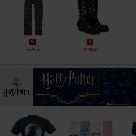
%
%
€ 64,59
€ 102,99