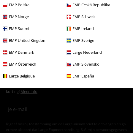
EMP Polska
EMP Česká Republika
Sale %
Mannen
Kleding
Truien
Hoodies
EMP Norge
EMP Schweiz
Stijlen
Zwarte kleding
Zwarte truien & vesten
EMP Suomi
EMP Ireland
Nieuw
Kleding
Truien
Hoodies
EMP United Kingdom
EMP Sverige
Mannen
Kleding
Truien & Vesten
Hoodies
EMP Danmark
Large Nederland
EMP Österreich
EMP Slovensko
15%
Large Belgique
EMP España
E-mailnieuwsbrief
korting
Meld je aan en ontvang een code voor 15%
korting!
Meer info
Ik geef hierbij toestemming om de Large-nieuwsbrief te ontvangen en ga
ermee akkoord dat Large Popmerchandising B.V. mijn persoonsgegevens