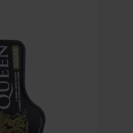
Kan niet geco
Rammstein, (Ti
cadeaubonnen e