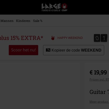
Large
–
Muziek-,
entertainment-,
Mannen
Kinderen
Sale %
en
gaming-
merch
0
1
0
1
plus 15% EXTRA*
HAPPY WEEKEND
+
alternatieve
kleding
Scoor het nu!
Kopieer de code
WEEKEND
€ 19,99
Prijzen incl. 
Guitar
Meer product 