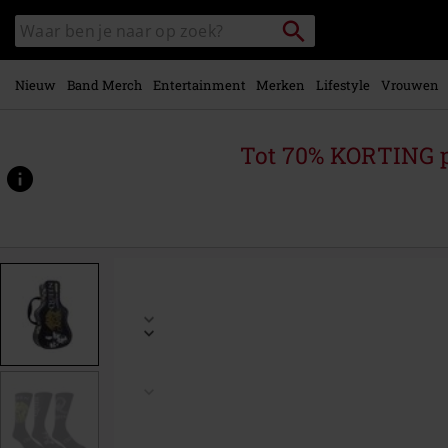
Overslaan
Packstation
Zoek
naar
zoeken
in
hoofdinhoud
catalogus
Nieuw
Band Merch
Entertainment
Merken
Lifestyle
Vrouwen
Tot 70% KORTING 
https://www.large.nl/p/guitar-
tinbox/594207EU+40-
46.html