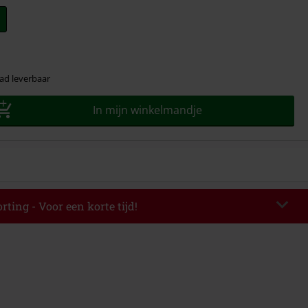
ad leverbaar
In mijn winkelmandje
rting - Voor een korte tijd!
EKEND
Kopieer de code
-08-2026
elwaarde € 49.99.
de hebt ingevoerd, wordt de korting automatisch verrekend in je