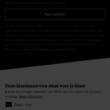
Hier
kan ik me afmelden voor de nieuwsbrief.
Aanmelden
*Geldig voor 4 weken. Alleen online inwisselbaar. Kan niet worden
gebruikt in combinatie met andere promotiecodes. Na het invoeren van
de code wordt de korting automatisch verrekend in je winkelmandje. Niet
geldig op boeken, media, cadeaubonnen, Rammstein, (Till) Lindemann,
Die Ärzte, Die Toten Hosen, Feine Sahne Fischfilet, Broilers, Böhse
Onkelz en artikelen die bijdragen aan een goed doel.
Onze klantenservice staat voor je klaar
Je kunt ons morgen bereiken van 09:00 uur s morgens tot {1} uur s
middags.
Meer informatie
Begin chat