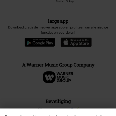
PostNL Pickup
large app
Download gratis de nieuwe large app en profiteer van alle nieuwe
functies en voordelen!
A Warner Music Group Company
Beveiliging