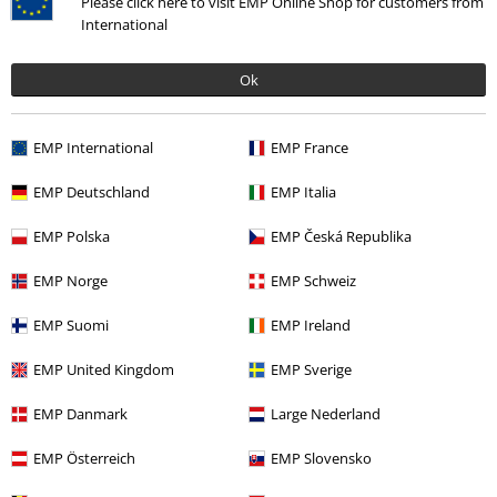
Please click here to visit EMP Online Shop for customers from
International
Laatst bezocht
Ok
EMP International
EMP France
EMP Deutschland
EMP Italia
EMP Polska
EMP Česká Republika
-32%
EMP Norge
EMP Schweiz
Adviesprijs
€ 24,99
€ 16,99
EMP Suomi
EMP Ireland
EMP United Kingdom
EMP Sverige
Meer categorieën. Meer opties.
EMP Danmark
Large Nederland
Stijlen
Streetwear
Kleding
T-shirts
EMP Österreich
EMP Slovensko
Sale %
Mannen
Kleding
T-shirts en tops