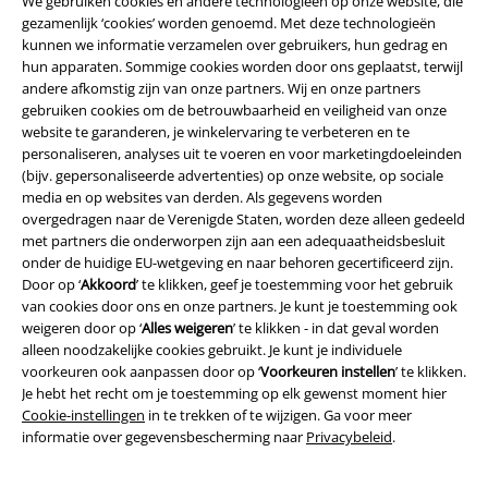
We gebruiken cookies en andere technologieën op onze website, die
gezamenlijk ‘cookies’ worden genoemd. Met deze technologieën
kunnen we informatie verzamelen over gebruikers, hun gedrag en
hun apparaten. Sommige cookies worden door ons geplaatst, terwijl
andere afkomstig zijn van onze partners. Wij en onze partners
gebruiken cookies om de betrouwbaarheid en veiligheid van onze
website te garanderen, je winkelervaring te verbeteren en te
personaliseren, analyses uit te voeren en voor marketingdoeleinden
(bijv. gepersonaliseerde advertenties) op onze website, op sociale
media en op websites van derden. Als gegevens worden
overgedragen naar de Verenigde Staten, worden deze alleen gedeeld
met partners die onderworpen zijn aan een adequaatheidsbesluit
Legal
onder de huidige EU-wetgeving en naar behoren gecertificeerd zijn.
Door op ‘
Akkoord
’ te klikken, geef je toestemming voor het gebruik
Algemene Voorwaarden
van cookies door ons en onze partners. Je kunt je toestemming ook
weigeren door op ‘
Alles weigeren
’ te klikken - in dat geval worden
Bedrijfsgegevens
alleen noodzakelijke cookies gebruikt. Je kunt je individuele
voorkeuren ook aanpassen door op ‘
Voorkeuren instellen
’ te klikken.
Privacyverklaring
Je hebt het recht om je toestemming op elk gewenst moment hier
Cookie-instellingen
in te trekken of te wijzigen. Ga voor meer
informatie over gegevensbescherming naar
Privacybeleid
.
Verklaring van conformiteit