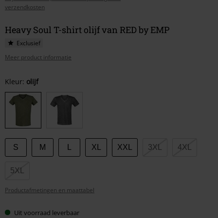
verzendkosten
Heavy Soul T-shirt olijf van RED by EMP
Exclusief
Meer product informatie
Kies
Kleur:
olijf
je
maat
S
M
L
XL
XXL
3XL
4XL
5XL
Productafmetingen en maattabel
Uit voorraad leverbaar