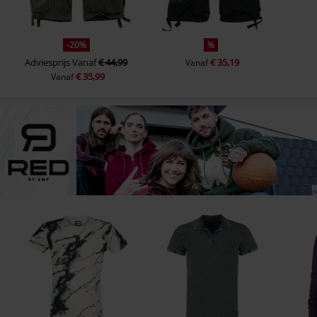
-20%
%
Adviesprijs
Vanaf
€ 44,99
€ 35,19
Vanaf
€ 35,99
Vanaf