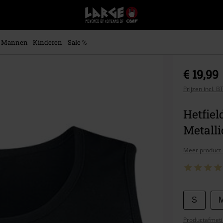
Large
–
Muziek-,
entertainment-,
Mannen
Kinderen
Sale %
en
gaming-
merch
€ 19,99
+
alternatieve
Prijzen incl. 
kleding
Hetfiel
Metalli
Meer product 
Kies
S
je
Productafmeti