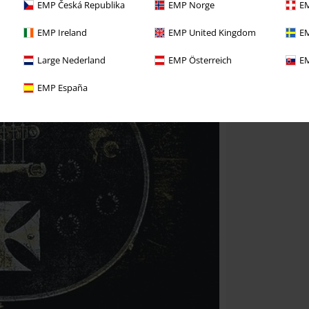
EMP Česká Republika
EMP Norge
EM
EMP Ireland
EMP United Kingdom
EM
Large Nederland
EMP Österreich
EM
EMP España