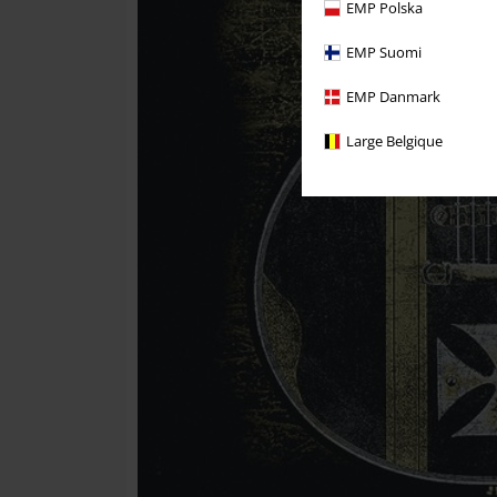
EMP Polska
EMP Suomi
EMP Danmark
Large Belgique