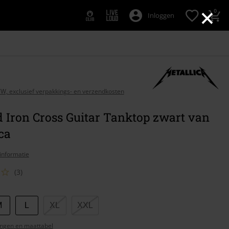
×
0
Inloggen
BTW, exclusief verpakkings- en verzendkosten
d Iron Cross Guitar Tanktop zwart van
ca
informatie
(3)
M
L
XL
XXL
ngen en maattabel