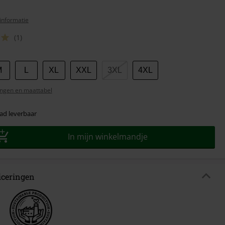
informatie
(1)
M
L
XL
XXL
3XL
4XL
ngen en maattabel
ad leverbaar
In mijn winkelmandje
ficeringen