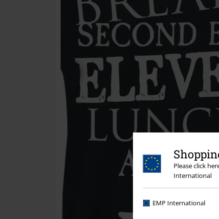
Shopping
Please click he
International
EMP International