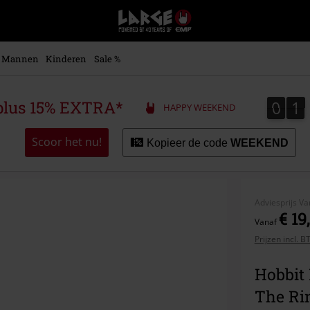
Large
–
Muziek-,
entertainment-,
Mannen
Kinderen
Sale %
en
gaming-
merch
0
1
0
1
plus 15% EXTRA*
HAPPY WEEKEND
+
alternatieve
kleding
Scoor het nu!
Kopieer de code
WEEKEND
Adviesprijs
Va
€ 19
Vanaf
Prijzen incl. 
Hobbit 
The Ri