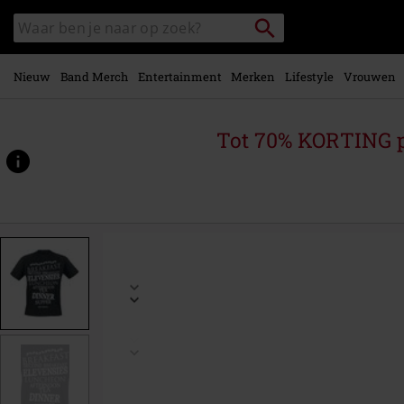
Overslaan
Packstation
Zoek
naar
zoeken
in
hoofdinhoud
catalogus
Nieuw
Band Merch
Entertainment
Merken
Lifestyle
Vrouwen
Tot 70% KORTING 
https://www.large.nl/p/hobbit-
meals/454306.html