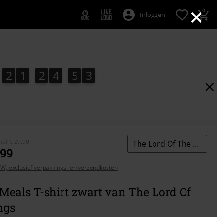
×
0
Inloggen
2
1
2
4
5
2
2
1
2
4
5
1
3
1
2
naf
€ 29,99
The Lord Of The Rings
,99
BTW, exclusief verpakkings- en verzendkosten
Meals T-shirt zwart van The Lord Of
ngs