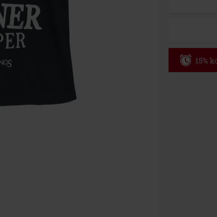
15% ko
Code
WE
Geldig t/m 09
Minimale best
Zodra je de co
winkelmandje.
Kan niet geco
Rammstein, (Ti
cadeaubonnen e