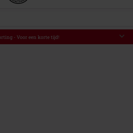
rting - Voor een korte tijd!
EKEND
Kopieer de code
-08-2026
elwaarde € 49.99.
de hebt ingevoerd, wordt de korting automatisch verrekend in je
mbineerd worden met andere kortingscodes. Boeken, media, tickets,
ll) Lindemann, Böhse Onkelz, Broilers, Die Ärzte, Die Toten Hosen, Metality,
n artikelen met een inbegrepen donatie zijn uitgesloten van de korting.