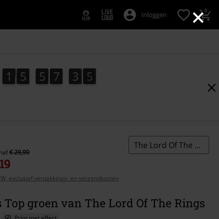
×
0
Inloggen
1
5
5
7
3
3
1
5
5
7
3
2
3
2
4
The Lord Of The Rings
naf
€ 29,99
,19
BTW, exclusief verpakkings- en verzendkosten
s Top groen van The Lord Of The Rings
Print met effect