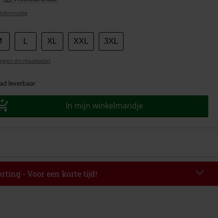
informatie
M
L
XL
XXL
3XL
ngen en maattabel
ad leverbaar
In mijn winkelmandje
rting - Voor een korte tijd!
EKEND
Kopieer de code
-08-2026