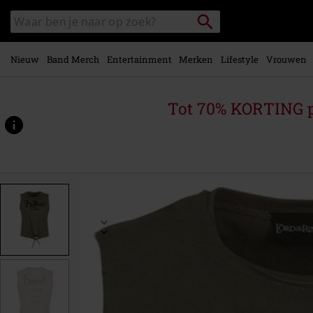
Overslaan
Packstation
Zoek
naar
zoeken
in
hoofdinhoud
catalogus
Nieuw
Band Merch
Entertainment
Merken
Lifestyle
Vrouwen
Tot 70% KORTING 
https://www.large.nl/p/hobbits/591625.html