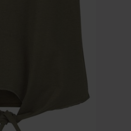
Minimale best
Zodra je de co
winkelmandje.
Kan niet geco
Rammstein, (Ti
cadeaubonnen e