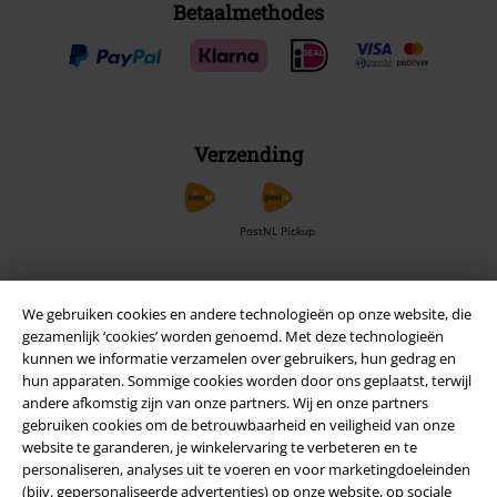
Betaalmethodes
Verzending
PostNL Pickup
large app
We gebruiken cookies en andere technologieën op onze website, die
gezamenlijk ‘cookies’ worden genoemd. Met deze technologieën
Download gratis de nieuwe large app en profiteer van alle nieuwe
kunnen we informatie verzamelen over gebruikers, hun gedrag en
functies en voordelen!
hun apparaten. Sommige cookies worden door ons geplaatst, terwijl
andere afkomstig zijn van onze partners. Wij en onze partners
gebruiken cookies om de betrouwbaarheid en veiligheid van onze
website te garanderen, je winkelervaring te verbeteren en te
personaliseren, analyses uit te voeren en voor marketingdoeleinden
(bijv. gepersonaliseerde advertenties) op onze website, op sociale