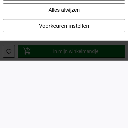
Algemene Voorwaarden
Alles afwijzen
Bedrijfsgegevens
Voorkeuren instellen
Privacyverklaring
Verklaring van conformiteit
In mijn winkelmandje
Informatie over toegankelijkheid
Cookie-instellingen
Annuleer bestelling
Alle prijzen incl.
wettelijke BTW
© 1986-2026 Large Popmerchandising B.V.