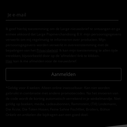
Ik geef hierbij toestemming om de Large-nieuwsbrief te ontvangen en ga
ermee akkoord dat Large Popmerchandising B.V. mijn persoonsgegevens
verwerkt om mij regelmatig te informeren over producten. Mijn
persoonsgegevens worden verwerkt in overeenstemming met de
bepalingen van het
Privacybeleid
. Ik kan mijn toestemming te allen tijde
intrekken, bijvoorbeeld door op de ‘afmelden’-link te klikken.
Hier
kan ik me afmelden voor de nieuwsbrief.
Aanmelden
*Geldig voor 4 weken. Alleen online inwisselbaar. Kan niet worden
gebruikt in combinatie met andere promotiecodes. Na het invoeren van
de code wordt de korting automatisch verrekend in je winkelmandje. Niet
geldig op boeken, media, cadeaubonnen, Rammstein, (Till) Lindemann,
Die Ärzte, Die Toten Hosen, Feine Sahne Fischfilet, Broilers, Böhse
Onkelz en artikelen die bijdragen aan een goed doel.