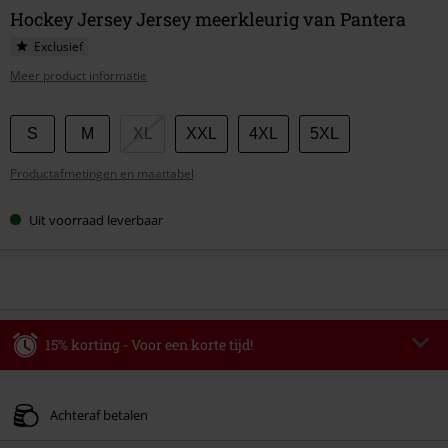
Hockey Jersey Jersey meerkleurig van Pantera
Exclusief
Meer product informatie
Kies
S
M
XL
XXL
4XL
5XL
je
Productafmetingen en maattabel
maat
Uit voorraad leverbaar
15% korting - Voor een korte tijd!
Code
WEEKEND
Kopieer de code
Geldig t/m 09-08-2026
Achteraf betalen
Minimale bestelwaarde € 49.99.