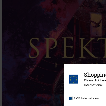
Shopping
Please click he
International
EMP International