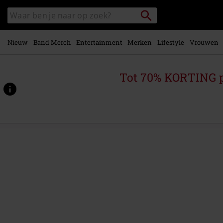
Overslaan
Packstation
Zoek
naar
zoeken
in
hoofdinhoud
catalogus
Nieuw
Band Merch
Entertainment
Merken
Lifestyle
Vrouwen
Tot 70% KORTING 
https://www.large.nl/p/hypnotized/570954St.html