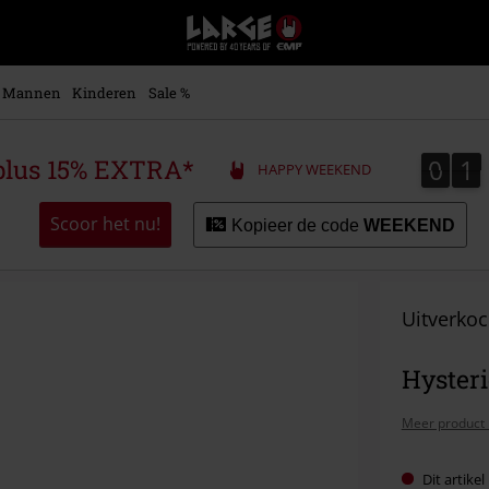
Large
–
Muziek-,
entertainment-,
Mannen
Kinderen
Sale %
en
gaming-
merch
0
1
0
1
plus 15% EXTRA*
HAPPY WEEKEND
+
alternatieve
kleding
Scoor het nu!
Kopieer de code
WEEKEND
Uitverkoc
Hysteri
Meer product 
Dit artike