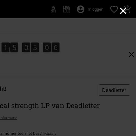
×
0
Inloggen
1
5
0
5
0
5
5
1
5
0
5
0
4
4
1
6
ht!
Deadletter
cal strength LP van Deadletter
informatie
l is momenteel niet beschikbaar.