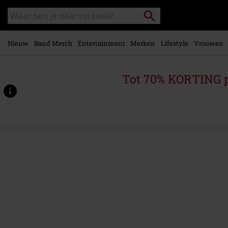
Overslaan
Packstation
Zoek
naar
zoeken
in
hoofdinhoud
catalogus
Nieuw
Band Merch
Entertainment
Merken
Lifestyle
Vrouwen
Tot 70% KORTING 
https://www.large.nl/p/hysterical-
strength/570426St.html