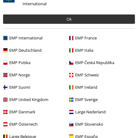
International
Kwaliteit
Ok
5
Ontwerp
5
Pasvorm
EMP International
EMP France
5
Breedte
EMP Deutschland
EMP Italia
Te nauw
Perfect
Te wijd
EMP Polska
EMP Česká Republika
Lengte
Te kort
Perfect
Te lang
EMP Norge
EMP Schweiz
Geverifieerde recensie
EMP Suomi
EMP Ireland
Heeft deze recensie je geholpen?
EMP United Kingdom
EMP Sverige
EMP Danmark
Large Nederland
Opmerking
EMP Österreich
EMP Slovensko
Large Belgique
EMP España