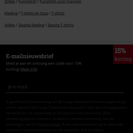
Stijlen
Funmerch
Funshirts voor mannen
Kleding
T-shirts en tops
T-shirts
Stijlen
Zwarte kleding
Zwarte T-shirts
15%
E-mailnieuwsbrief
korting
Meld je aan en ontvang een code voor 15%
korting!
Meer info
Ik geef hierbij toestemming om de Large-nieuwsbrief te ontvangen en ga
ermee akkoord dat Large Popmerchandising B.V. mijn persoonsgegevens
verwerkt om mij regelmatig te informeren over producten. Mijn
persoonsgegevens worden verwerkt in overeenstemming met de
bepalingen van het
Privacybeleid
. Ik kan mijn toestemming te allen tijde
intrekken, bijvoorbeeld door op de ‘afmelden’-link te klikken.