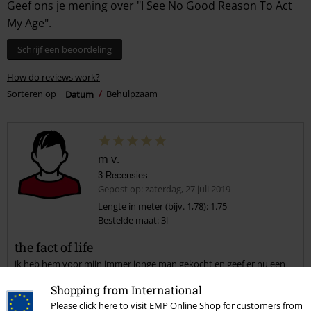
Geef ons je mening over "I See No Good Reason To Act
My Age".
Schrijf een beoordeling
How do reviews work?
Sorteren op
Datum
Behulpzaam
m v.
3 Recensies
Gepost op: zaterdag, 27 juli 2019
Lengte in meter (bijv. 1,78): 1.75
Bestelde maat: 3l
the fact of life
ik heb hem voor mijn immer jonge man gekocht en geef er nu een
cadeau aan een vriend vn ons. Als je het leven goed leeft is dit de
Shopping from International
uitspraak die er aan ten grondslag ligt! :)
Please click here to visit EMP Online Shop for customers from