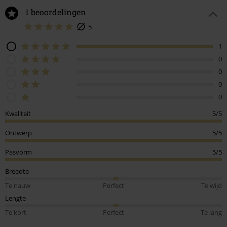
1 beoordelingen
5
1
0
0
0
0
Kwaliteit
5/5
Ontwerp
5/5
Pasvorm
5/5
Breedte
Te nauw
Perfect
Te wijd
Lengte
Te kort
Perfect
Te lang