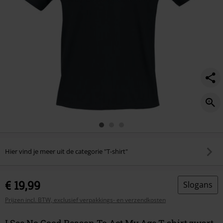
age/398635.html
Hier vind je meer uit de categorie "T-shirt"
€ 19,99
Slogans
Prijzen incl. BTW, exclusief verpakkings- en verzendkosten
I See No Good Reason To Act My Age T-shirt zwart