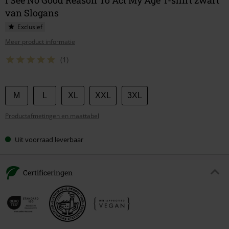
van Slogans
Exclusief
Meer product informatie
(1)
Kies
M
L
XL
XXL
3XL
je
Productafmetingen en maattabel
maat
Uit voorraad leverbaar
Certificeringen