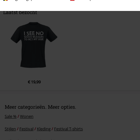
Laatst bezocht
Commentaar versturen
€ 19,99
Meer categorieën. Meer opties.
Sale %
Wonen
Stijlen
Festival
Kleding
Festival T‑shirts