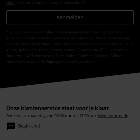
Hier
kan ik me afmelden voor de nieuwsbrief.
Aanmelden
*Geldig voor 4 weken. Alleen online inwisselbaar. Kan niet worden
gebruikt in combinatie met andere promotiecodes. Na het invoeren van
de code wordt de korting automatisch verrekend in je winkelmandje. Niet
geldig op boeken, media, cadeaubonnen, Rammstein, (Till) Lindemann,
Die Ärzte, Die Toten Hosen, Feine Sahne Fischfilet, Broilers, Böhse
Onkelz en artikelen die bijdragen aan een goed doel.
Onze klantenservice staat voor je klaar
Bereikbaar: maandag van 09:00 uur tot 17:00 uur.
Meer informatie
Begin chat