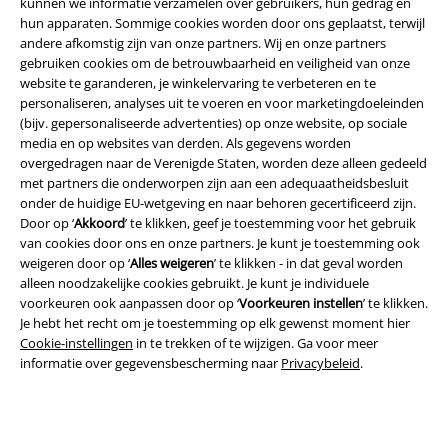
kunnen we informatie verzamelen over gebruikers, hun gedrag en
hun apparaten. Sommige cookies worden door ons geplaatst, terwijl
andere afkomstig zijn van onze partners. Wij en onze partners
gebruiken cookies om de betrouwbaarheid en veiligheid van onze
website te garanderen, je winkelervaring te verbeteren en te
personaliseren, analyses uit te voeren en voor marketingdoeleinden
(bijv. gepersonaliseerde advertenties) op onze website, op sociale
media en op websites van derden. Als gegevens worden
overgedragen naar de Verenigde Staten, worden deze alleen gedeeld
met partners die onderworpen zijn aan een adequaatheidsbesluit
onder de huidige EU-wetgeving en naar behoren gecertificeerd zijn.
Legal
Door op ‘
Akkoord
’ te klikken, geef je toestemming voor het gebruik
van cookies door ons en onze partners. Je kunt je toestemming ook
Algemene Voorwaarden
weigeren door op ‘
Alles weigeren
’ te klikken - in dat geval worden
alleen noodzakelijke cookies gebruikt. Je kunt je individuele
Bedrijfsgegevens
voorkeuren ook aanpassen door op ‘
Voorkeuren instellen
’ te klikken.
Je hebt het recht om je toestemming op elk gewenst moment hier
Privacyverklaring
Cookie-instellingen
in te trekken of te wijzigen. Ga voor meer
informatie over gegevensbescherming naar
Privacybeleid
.
Verklaring van conformiteit
Informatie over toegankelijkheid