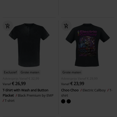
Exclusief
Grote maten
Grote maten
Adviesprijs
Vanaf
€ 32,99
Adviesprijs
Vanaf
€ 29,99
€ 26,99
€ 23,99
Vanaf
Vanaf
T-Shirt with Wash and Button
Choo Choo
Electric Callboy
T-
Placket
Black Premium by EMP
shirt
T-shirt