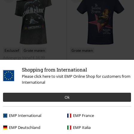
Exclusief
Grote maten
Grote maten
Adviesprijs
Vanaf
€ 34,99
€ 26,99
€ 19,99
Vanaf
Vanaf
Shopping from International
Overlay
Linkin Park
T-shirt
MCATIS Album
The Smashing
Please click here to visit EMP Online Shop for customers from
Pumpkins
T-shirt
International
Ok
EMP International
EMP France
EMP Deutschland
EMP Italia