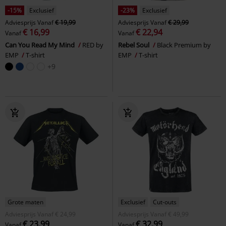
-15%
Exclusief
-23%
Exclusief
Adviesprijs
Vanaf
€ 19,99
Adviesprijs
Vanaf
€ 29,99
€ 16,99
€ 22,94
Vanaf
Vanaf
Can You Read My Mind
RED by
Rebel Soul
Black Premium by
EMP
T-shirt
EMP
T-shirt
+9
Grote maten
Exclusief
Cut-outs
Adviesprijs
Vanaf
€ 24,99
Adviesprijs
Vanaf
€ 49,99
€ 23,99
€ 32,99
Vanaf
Vanaf