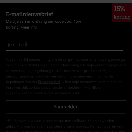
15%
E-mailnieuwsbrief
korting
Meld je aan en ontvang een code voor 15%
korting!
Meer info
Ik geef hierbij toestemming om de Large-nieuwsbrief te ontvangen en ga
ermee akkoord dat Large Popmerchandising B.V. mijn persoonsgegevens
verwerkt om mij regelmatig te informeren over producten. Mijn
persoonsgegevens worden verwerkt in overeenstemming met de
bepalingen van het
Privacybeleid
. Ik kan mijn toestemming te allen tijde
intrekken, bijvoorbeeld door op de ‘afmelden’-link te klikken.
Hier
kan ik me afmelden voor de nieuwsbrief.
Aanmelden
*Geldig voor 4 weken. Alleen online inwisselbaar. Kan niet worden
gebruikt in combinatie met andere promotiecodes. Na het invoeren van
de code wordt de korting automatisch verrekend in je winkelmandje. Niet