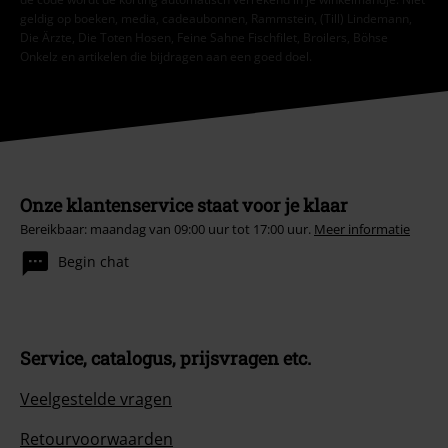
geldig op boeken, media, cadeaubonnen, Rammstein, (Till) Lindemann,
Die Ärzte, Die Toten Hosen, Feine Sahne Fischfilet, Broilers, Böhse
Onkelz en artikelen die bijdragen aan een goed doel.
Onze klantenservice staat voor je klaar
Bereikbaar: maandag van 09:00 uur tot 17:00 uur.
Meer informatie
Begin chat
Service, catalogus, prijsvragen etc.
Veelgestelde vragen
Retourvoorwaarden