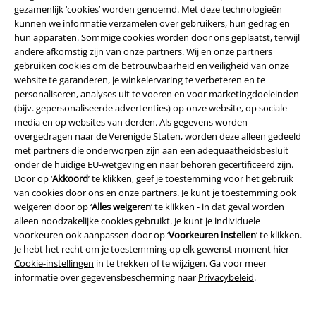
gezamenlijk ‘cookies’ worden genoemd. Met deze technologieën
kunnen we informatie verzamelen over gebruikers, hun gedrag en
Over Large
hun apparaten. Sommige cookies worden door ons geplaatst, terwijl
andere afkomstig zijn van onze partners. Wij en onze partners
Partnerprogramma's
gebruiken cookies om de betrouwbaarheid en veiligheid van onze
website te garanderen, je winkelervaring te verbeteren en te
Duurzaamheid
personaliseren, analyses uit te voeren en voor marketingdoeleinden
(bijv. gepersonaliseerde advertenties) op onze website, op sociale
media en op websites van derden. Als gegevens worden
overgedragen naar de Verenigde Staten, worden deze alleen gedeeld
met partners die onderworpen zijn aan een adequaatheidsbesluit
onder de huidige EU-wetgeving en naar behoren gecertificeerd zijn.
Door op ‘
Akkoord
’ te klikken, geef je toestemming voor het gebruik
van cookies door ons en onze partners. Je kunt je toestemming ook
weigeren door op ‘
Alles weigeren
’ te klikken - in dat geval worden
alleen noodzakelijke cookies gebruikt. Je kunt je individuele
Maak deel uit van de community!
voorkeuren ook aanpassen door op ‘
Voorkeuren instellen
’ te klikken.
Je hebt het recht om je toestemming op elk gewenst moment hier
Cookie-instellingen
in te trekken of te wijzigen. Ga voor meer
informatie over gegevensbescherming naar
Privacybeleid
.