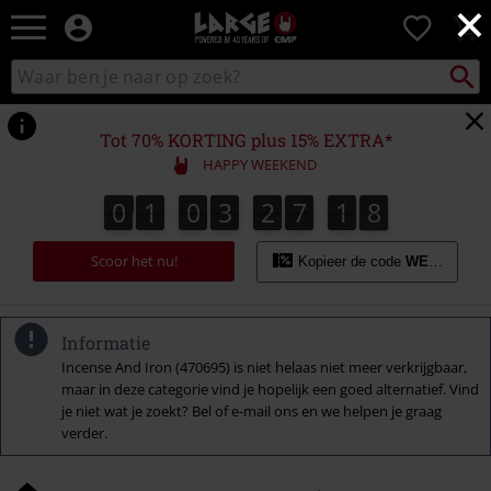
×
Large
0
–
Muziek-,
Packst
Zoek
zoeken
entertainment-,
in
en
catalogus
gaming-
Tot 70% KORTING plus 15% EXTRA*
merch
HAPPY WEEKEND
+
alternatieve
0
1
0
3
2
7
1
7
0
1
0
3
2
7
1
6
2
8
6
7
kleding
Scoor het nu!
Kopieer de code
WEEKEND
Informatie
Incense And Iron (470695) is niet helaas niet meer verkrijgbaar,
maar in deze categorie vind je hopelijk een goed alternatief. Vind
je niet wat je zoekt? Bel of e-mail ons en we helpen je graag
verder.