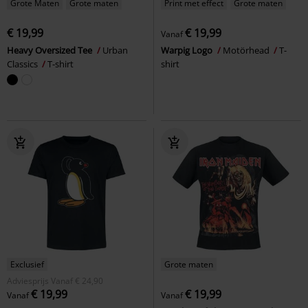
Grote Maten
Grote maten
Print met effect
Grote maten
€ 19,99
€ 19,99
Vanaf
Heavy Oversized Tee
Urban
Warpig Logo
Motörhead
T-
Classics
T-shirt
shirt
Exclusief
Grote maten
Adviesprijs
Vanaf
€ 24,90
€ 19,99
€ 19,99
Vanaf
Vanaf