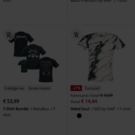
shirt
Black Premium by EMP
T-shirt
3-delige set
Grote maten
-27%
Exclusief
Adviesprijs
Vanaf
€ 19,99
€ 53,99
€ 14,44
Vanaf
T-Shirt Bundle
Metallica
T-
Rebel Soul
RED by EMP
T-shirt
shirt