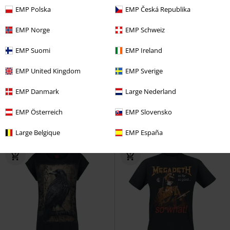
EMP Polska
EMP Česká Republika
EMP Norge
EMP Schweiz
EMP Suomi
EMP Ireland
Exclusief
Grote maten
EMP United Kingdom
EMP Sverige
€ 19,99
€ 43,99
Death Metal Unicorn
Death
Grand Bend
Goodyear
T-shirt
EMP Danmark
Large Nederland
Metal Unicorn
T-shirt
EMP Österreich
EMP Slovensko
Large Belgique
EMP España