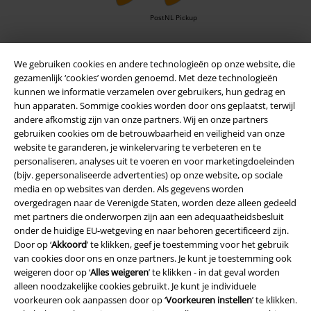
PostNL Pickup
We gebruiken cookies en andere technologieën op onze website, die
large app
gezamenlijk ‘cookies’ worden genoemd. Met deze technologieën
Download gratis de nieuwe large app en profiteer van alle nieuwe
kunnen we informatie verzamelen over gebruikers, hun gedrag en
functies en voordelen!
hun apparaten. Sommige cookies worden door ons geplaatst, terwijl
andere afkomstig zijn van onze partners. Wij en onze partners
gebruiken cookies om de betrouwbaarheid en veiligheid van onze
website te garanderen, je winkelervaring te verbeteren en te
personaliseren, analyses uit te voeren en voor marketingdoeleinden
(bijv. gepersonaliseerde advertenties) op onze website, op sociale
A Warner Music Group Company
media en op websites van derden. Als gegevens worden
overgedragen naar de Verenigde Staten, worden deze alleen gedeeld
met partners die onderworpen zijn aan een adequaatheidsbesluit
onder de huidige EU-wetgeving en naar behoren gecertificeerd zijn.
Door op ‘
Akkoord
’ te klikken, geef je toestemming voor het gebruik
van cookies door ons en onze partners. Je kunt je toestemming ook
weigeren door op ‘
Alles weigeren
’ te klikken - in dat geval worden
Beveiliging
alleen noodzakelijke cookies gebruikt. Je kunt je individuele
voorkeuren ook aanpassen door op ‘
Voorkeuren instellen
’ te klikken.