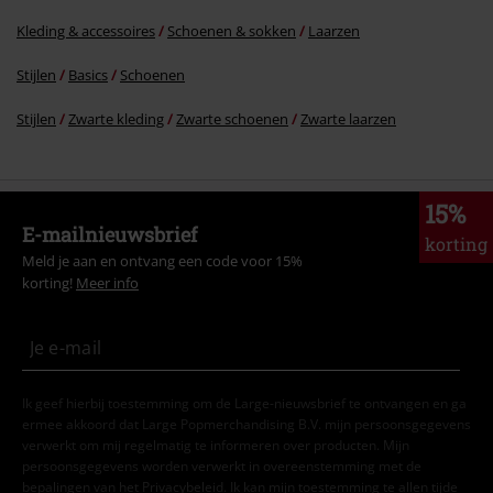
Kleding & accessoires
Schoenen & sokken
Laarzen
Stijlen
Basics
Schoenen
Stijlen
Zwarte kleding
Zwarte schoenen
Zwarte laarzen
15%
E-mailnieuwsbrief
korting
Meld je aan en ontvang een code voor 15%
korting!
Meer info
Ik geef hierbij toestemming om de Large-nieuwsbrief te ontvangen en ga
ermee akkoord dat Large Popmerchandising B.V. mijn persoonsgegevens
verwerkt om mij regelmatig te informeren over producten. Mijn
persoonsgegevens worden verwerkt in overeenstemming met de
bepalingen van het
Privacybeleid
. Ik kan mijn toestemming te allen tijde