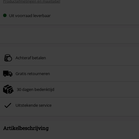
Productafmetingen en maattabel
maat
Uit voorraad leverbaar
Achteraf betalen
Gratis retourneren
30 dagen bedenktijd
Uitstekende service
Artikelbeschrijving