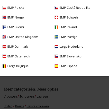
EMP Polska
EMP Česká Republika
Laatst bezocht
EMP Norge
EMP Schweiz
EMP Suomi
EMP Ireland
EMP United Kingdom
EMP Sverige
EMP Danmark
Large Nederland
EMP Österreich
EMP Slovensko
%
Large Belgique
EMP España
€ 194,99
Meer categorieën. Meer opties.
Vrouwen
Schoenen
Laarzen
Stijlen
Basics
Basics vrouwen