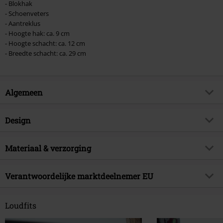
- Blokhak
- Schoenveters
- Aantreklus
- Hoogte hak: ca. 9 cm
- Hoogte schacht: ca. 12 cm
- Breedte schacht: ca. 29 cm
Algemeen
Artikelnr.
559457
Design
Titel
Jesy - Black Sendal
Producttype
Laars
Brand
Materiaal & verzorging
Dr. Martens
Heel type
Blokhak
Artikelonderwerp
Basics, Casual wear
Buitenmateriaal
Leder
Patroon
Verantwoordelijke marktdeelnemer EU
effen
Releasedatum
15-03-2024
Externe materiaal schoenen
Leder
Sluiting
Vetering
Sexe
Vrouwen
DM Airwair Germany GmbH
Schoenvoering
Textiel, leer
5. Etage
Loudfits
Hakhoogte
9 cm
Plange Mühle 2
Zool
Ander Materiaal
Schachthoogte
12 cm