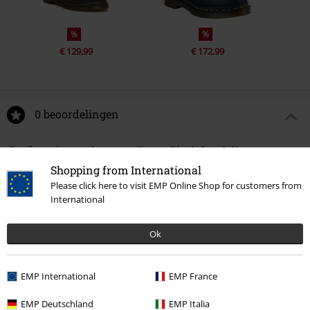
%
%
€ 129,99
€ 172,99
0 beoordelingen
Geef ons je mening over "Jesy - Black Sendal".
Shopping from International
Schrijf een beoordeling
Please click here to visit EMP Online Shop for customers from
International
Ok
EMP International
EMP France
EMP Deutschland
EMP Italia