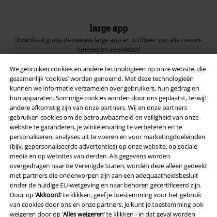
large app
Download gratis de nieuwe large app en profiteer van alle nieuwe
functies en voordelen!
We gebruiken cookies en andere technologieën op onze website, die
gezamenlijk ‘cookies’ worden genoemd. Met deze technologieën
kunnen we informatie verzamelen over gebruikers, hun gedrag en
hun apparaten. Sommige cookies worden door ons geplaatst, terwijl
andere afkomstig zijn van onze partners. Wij en onze partners
A Warner Music Group Company
gebruiken cookies om de betrouwbaarheid en veiligheid van onze
website te garanderen, je winkelervaring te verbeteren en te
personaliseren, analyses uit te voeren en voor marketingdoeleinden
(bijv. gepersonaliseerde advertenties) op onze website, op sociale
media en op websites van derden. Als gegevens worden
overgedragen naar de Verenigde Staten, worden deze alleen gedeeld
met partners die onderworpen zijn aan een adequaatheidsbesluit
Beveiliging
onder de huidige EU-wetgeving en naar behoren gecertificeerd zijn.
Door op ‘
Akkoord
’ te klikken, geef je toestemming voor het gebruik
van cookies door ons en onze partners. Je kunt je toestemming ook
weigeren door op ‘
Alles weigeren
’ te klikken - in dat geval worden