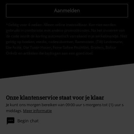
Aanmelden
*Geldig voor 4 weken. Alleen online inwisselbaar. Kan niet worden
gebruikt in combinatie met andere promotiecodes. Na het invoeren van
de code wordt de korting automatisch verrekend in je winkelmandje. Niet
geldig op boeken, media, cadeaubonnen, Rammstein, (Till) Lindemann,
Die Ärzte, Die Toten Hosen, Feine Sahne Fischfilet, Broilers, Böhse
Onkelz en artikelen die bijdragen aan een goed doel.
Onze klantenservice staat voor je klaar
Je kunt ons morgen bereiken van 09:00 uur s morgens tot {1} uur s
middags.
Meer informatie
Begin chat