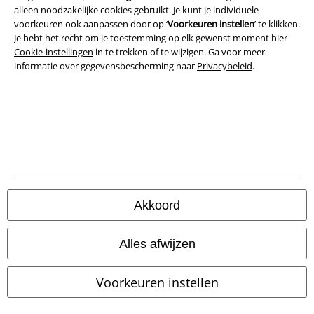
alleen noodzakelijke cookies gebruikt. Je kunt je individuele
voorkeuren ook aanpassen door op ‘
Voorkeuren instellen
’ te klikken.
Je hebt het recht om je toestemming op elk gewenst moment hier
Cookie-instellingen
in te trekken of te wijzigen. Ga voor meer
informatie over gegevensbescherming naar
Privacybeleid
.
Legal
Algemene Voorwaarden
Akkoord
Bedrijfsgegevens
Privacyverklaring
Alles afwijzen
Verklaring van conformiteit
Voorkeuren instellen
Informatie over toegankelijkheid