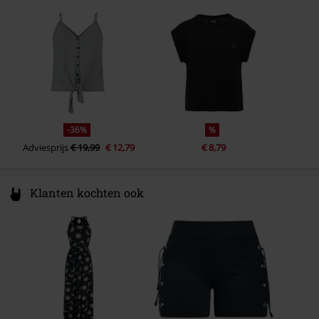
Germany
info@forplay.shop
-36%
%
Adviesprijs
€ 19,99
€ 12,79
€ 8,79
Klanten kochten ook