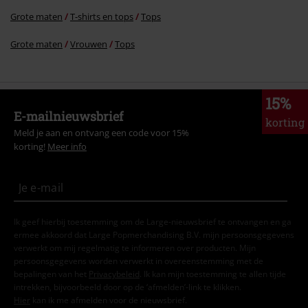
Grote maten
T-shirts en tops
Tops
Grote maten
Vrouwen
Tops
15%
E-mailnieuwsbrief
korting
Meld je aan en ontvang een code voor 15%
korting!
Meer info
Ik geef hierbij toestemming om de Large-nieuwsbrief te ontvangen en ga
ermee akkoord dat Large Popmerchandising B.V. mijn persoonsgegevens
verwerkt om mij regelmatig te informeren over producten. Mijn
persoonsgegevens worden verwerkt in overeenstemming met de
bepalingen van het
Privacybeleid
. Ik kan mijn toestemming te allen tijde
intrekken, bijvoorbeeld door op de ‘afmelden’-link te klikken.
Hier
kan ik me afmelden voor de nieuwsbrief.