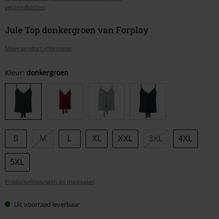
verzendkosten
Jule Top donkergroen van Forplay
Meer product informatie
Kies
Kleur:
donkergroen
je
maat
S
M
L
XL
XXL
3XL
4XL
5XL
Productafmetingen en maattabel
Uit voorraad leverbaar