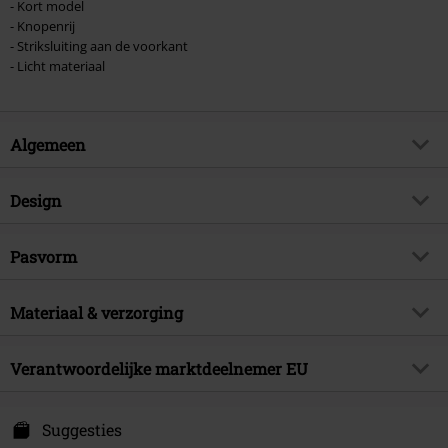
- Kort model
- Knopenrij
- Striksluiting aan de voorkant
- Licht materiaal
Algemeen
Artikelnr.
542233
Design
Titel
Jule
Producttype
Top
Brand
Pasvorm
Forplay
Patroon
effen
Artikelonderwerp
Basics
Pasvorm/Tops
Regular
Halslijn
Materiaal & verzorging
V-hals
Releasedatum
19-03-2024
Kleur
donkergroen
Sexe
Vrouwen
Buitenmateriaal
100% polyester
Verantwoordelijke marktdeelnemer EU
Verzorgingsinstructies
Handwas
Free Connection Textilagentur GmbH & Co. KG
Einsteinstr. 6
Suggesties
49835 Wietmarschen