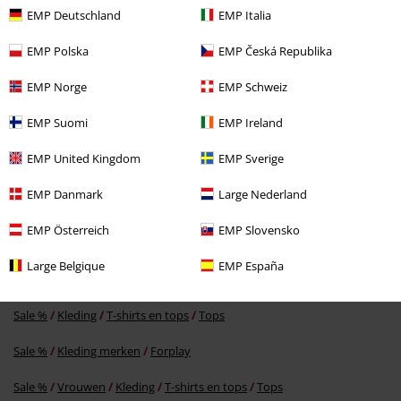
EMP Deutschland
EMP Italia
EMP Polska
EMP Česká Republika
EMP Norge
EMP Schweiz
EMP Suomi
EMP Ireland
EMP United Kingdom
EMP Sverige
-20%
EMP Danmark
Large Nederland
Adviesprijs
Vanaf
€ 19,99
€ 15,99
Vanaf
EMP Österreich
EMP Slovensko
Large Belgique
EMP España
Meer categorieën. Meer opties.
Sale %
Kleding
T-shirts en tops
Tops
Sale %
Kleding merken
Forplay
Sale %
Vrouwen
Kleding
T-shirts en tops
Tops