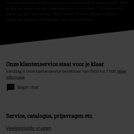
de code wordt de korting automatisch verrekend in je winkelmandje. Niet
geldig op boeken, media, cadeaubonnen, Rammstein, (Till) Lindemann,
Die Ärzte, Die Toten Hosen, Feine Sahne Fischfilet, Broilers, Böhse
Onkelz en artikelen die bijdragen aan een goed doel.
Onze klantenservice staat voor je klaar
Vandaag is onze klantenservice bereikbaar van 09:00 tot 17:00.
Meer
informatie
Begin chat
Service, catalogus, prijsvragen etc.
Veelgestelde vragen