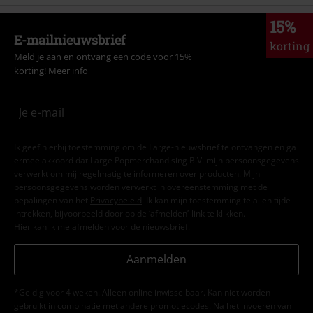
15%
E-mailnieuwsbrief
korting
Meld je aan en ontvang een code voor 15%
korting!
Meer info
Ik geef hierbij toestemming om de Large-nieuwsbrief te ontvangen en ga
ermee akkoord dat Large Popmerchandising B.V. mijn persoonsgegevens
verwerkt om mij regelmatig te informeren over producten. Mijn
persoonsgegevens worden verwerkt in overeenstemming met de
bepalingen van het
Privacybeleid
. Ik kan mijn toestemming te allen tijde
intrekken, bijvoorbeeld door op de ‘afmelden’-link te klikken.
Hier
kan ik me afmelden voor de nieuwsbrief.
Aanmelden
*Geldig voor 4 weken. Alleen online inwisselbaar. Kan niet worden
gebruikt in combinatie met andere promotiecodes. Na het invoeren van