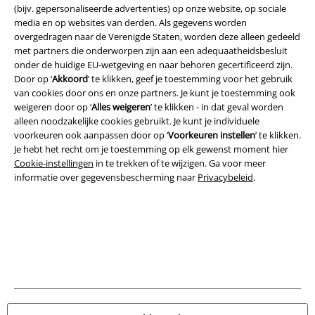
(bijv. gepersonaliseerde advertenties) op onze website, op sociale
media en op websites van derden. Als gegevens worden
overgedragen naar de Verenigde Staten, worden deze alleen gedeeld
met partners die onderworpen zijn aan een adequaatheidsbesluit
onder de huidige EU-wetgeving en naar behoren gecertificeerd zijn.
Legal
Door op ‘
Akkoord
’ te klikken, geef je toestemming voor het gebruik
van cookies door ons en onze partners. Je kunt je toestemming ook
Algemene Voorwaarden
weigeren door op ‘
Alles weigeren
’ te klikken - in dat geval worden
alleen noodzakelijke cookies gebruikt. Je kunt je individuele
Bedrijfsgegevens
voorkeuren ook aanpassen door op ‘
Voorkeuren instellen
’ te klikken.
Je hebt het recht om je toestemming op elk gewenst moment hier
Privacyverklaring
Cookie-instellingen
in te trekken of te wijzigen. Ga voor meer
informatie over gegevensbescherming naar
Privacybeleid
.
Verklaring van conformiteit
Informatie over toegankelijkheid
Cookie-instellingen
Annuleer bestelling