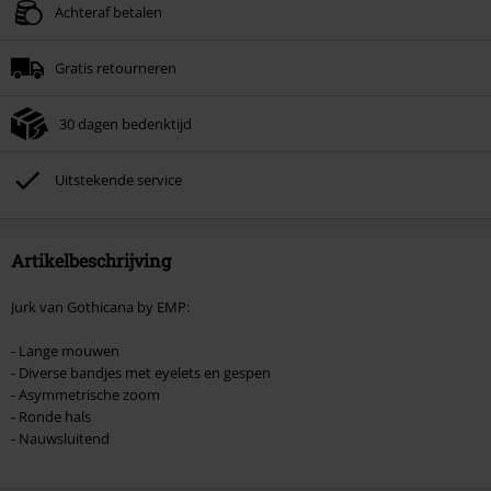
Geldig t/m 11-08-2026
Achteraf betalen
Minimale bestelwaarde € 49.99.
Gratis retourneren
Zodra je de code hebt ingevoerd, wordt de korting automatisch verrekend in
je winkelmandje.
30 dagen bedenktijd
Kan niet gecombineerd worden met andere kortingscodes. Boeken, media,
tickets, Rammstein, (Till) Lindemann, Böhse Onkelz, Broilers, Die Ärzte, Die
Toten Hosen, Metality, cadeaubonnen en artikelen met een inbegrepen
Uitstekende service
donatie zijn uitgesloten van de korting.
Artikelbeschrijving
Jurk van Gothicana by EMP:
- Lange mouwen
- Diverse bandjes met eyelets en gespen
- Asymmetrische zoom
- Ronde hals
- Nauwsluitend