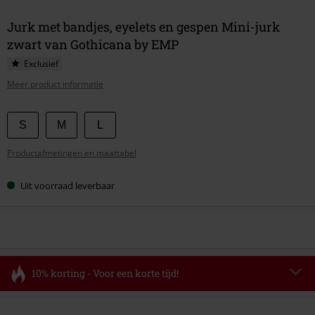
Jurk met bandjes, eyelets en gespen Mini-jurk
zwart van Gothicana by EMP
Exclusief
Meer product informatie
Kies
S
M
L
je
Productafmetingen en maattabel
maat
Uit voorraad leverbaar
10% korting - Voor een korte tijd!
Code
FLASH
Kopieer de code