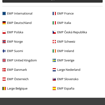
EMP International
EMP France
EMP Deutschland
EMP Italia
Adviesprijs
€ 59,99
€ 53,99
EMP Polska
EMP Česká Republika
EMP Norge
EMP Schweiz
Meer categorieën. Meer opties.
EMP Suomi
EMP Ireland
Stijlen
Gothic
Kleding
Jurken
EMP United Kingdom
EMP Sverige
Stijlen
Gothic
Gothic vrouwen
EMP Danmark
Large Nederland
Stijlen
Rockwear
Kleding
Jurken
EMP Österreich
EMP Slovensko
Sale %
Kleding merken
Gothicana by EMP
Large Belgique
EMP España
Nieuw
Kleding
Jurken