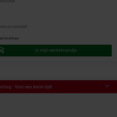
informatie
ngen en maattabel
ad leverbaar
In mijn winkelmandje
rting - Voor een korte tijd!
EKEND
Kopieer de code
-08-2026
elwaarde € 49.99.