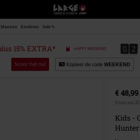
Large
–
Muziek-,
entertainment-,
Mannen
Kinderen
Sale %
en
gaming-
merch
0
2
0
2
plus 15% EXTRA*
HAPPY WEEKEND
+
alternatieve
kleding
Scoor het nu!
Kopieer de code
WEEKEND
€ 48,99
Prijzen incl. 
Kids -
Hunter