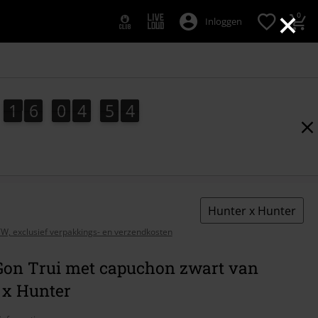
×
0
Inloggen
1
6
0
4
5
3
1
6
0
4
5
2
4
2
3
Hunter x Hunter
BTW, exclusief verpakkings- en verzendkosten
 Gon Trui met capuchon zwart van
 x Hunter