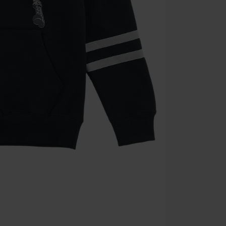
Zodra je de co
winkelmandje.
Kan niet geco
Rammstein, (Ti
cadeaubonnen e