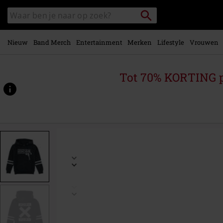
Overslaan
Packstation
Zoek
naar
zoeken
in
hoofdinhoud
catalogus
Nieuw
Band Merch
Entertainment
Merken
Lifestyle
Vrouwen
Tot 70% KORTING 
https://www.large.nl/p/kids-
-
-
gon/522860.html