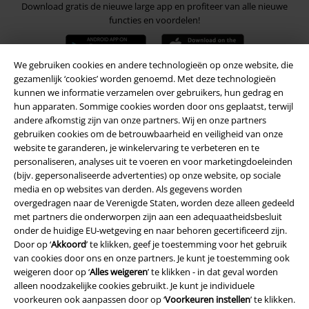
Download gratis de nieuwe large app en profiteer van alle nieuwe
functies en voordelen!
We gebruiken cookies en andere technologieën op onze website, die
gezamenlijk ‘cookies’ worden genoemd. Met deze technologieën
kunnen we informatie verzamelen over gebruikers, hun gedrag en
A Warner Music Group Company
hun apparaten. Sommige cookies worden door ons geplaatst, terwijl
andere afkomstig zijn van onze partners. Wij en onze partners
gebruiken cookies om de betrouwbaarheid en veiligheid van onze
website te garanderen, je winkelervaring te verbeteren en te
personaliseren, analyses uit te voeren en voor marketingdoeleinden
(bijv. gepersonaliseerde advertenties) op onze website, op sociale
media en op websites van derden. Als gegevens worden
Beveiliging
overgedragen naar de Verenigde Staten, worden deze alleen gedeeld
met partners die onderworpen zijn aan een adequaatheidsbesluit
onder de huidige EU-wetgeving en naar behoren gecertificeerd zijn.
Door op ‘
Akkoord
’ te klikken, geef je toestemming voor het gebruik
van cookies door ons en onze partners. Je kunt je toestemming ook
weigeren door op ‘
Alles weigeren
’ te klikken - in dat geval worden
alleen noodzakelijke cookies gebruikt. Je kunt je individuele
voorkeuren ook aanpassen door op ‘
Voorkeuren instellen
’ te klikken.