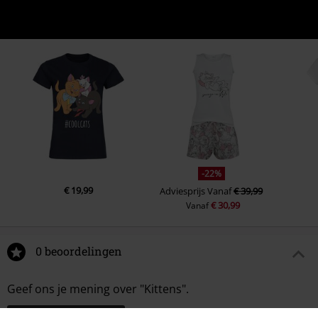
-22%
€ 19,99
Adviesprijs
Vanaf
€ 39,99
€ 30,99
Vanaf
0 beoordelingen
Geef ons je mening over "Kittens".
Schrijf een beoordeling