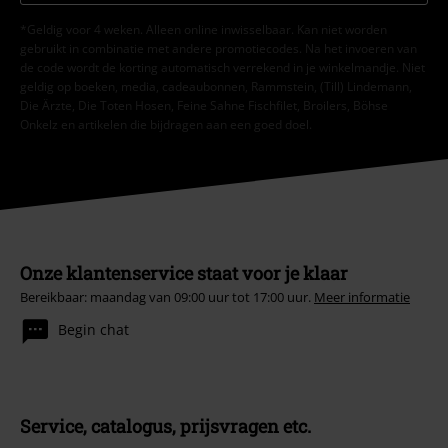
*Geldig voor 4 weken. Alleen online inwisselbaar. Kan niet worden
gebruikt in combinatie met andere promotiecodes. Na het invoeren van
de code wordt de korting automatisch verrekend in je winkelmandje. Niet
geldig op boeken, media, cadeaubonnen, Rammstein, (Till) Lindemann,
Die Ärzte, Die Toten Hosen, Feine Sahne Fischfilet, Broilers, Böhse
Onkelz en artikelen die bijdragen aan een goed doel.
Onze klantenservice staat voor je klaar
Bereikbaar: maandag van 09:00 uur tot 17:00 uur.
Meer informatie
Begin chat
Service, catalogus, prijsvragen etc.