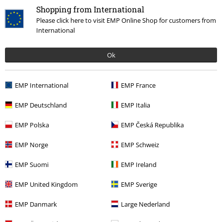
Shopping from International
Please click here to visit EMP Online Shop for customers from
International
Ok
EMP International
EMP France
EMP Deutschland
EMP Italia
EMP Polska
EMP Česká Republika
Meer categorieën. Meer opties.
EMP Norge
EMP Schweiz
Films & Series
Cartoon
Keukenspullen
Mokken en bekers
EMP Suomi
EMP Ireland
Stijlen
Cadeau-ideeën
EMP United Kingdom
EMP Sverige
Films & Series
Disney
Disney Cadeaus
EMP Danmark
Large Nederland
Films & Series
Keukenaccessoires
Mokken en bekers