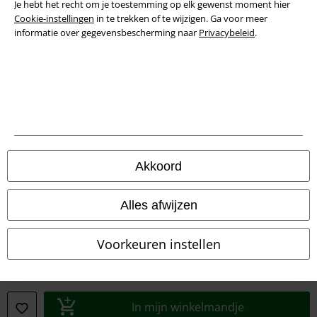
Je hebt het recht om je toestemming op elk gewenst moment hier
Cookie-instellingen
in te trekken of te wijzigen. Ga voor meer
informatie over gegevensbescherming naar
Privacybeleid
.
Legal
Algemene Voorwaarden
Bedrijfsgegevens
Akkoord
Privacyverklaring
Alles afwijzen
Verklaring van conformiteit
Voorkeuren instellen
Informatie over toegankelijkheid
Cookie-instellingen
In mijn winkelmandje
Annuleer bestelling