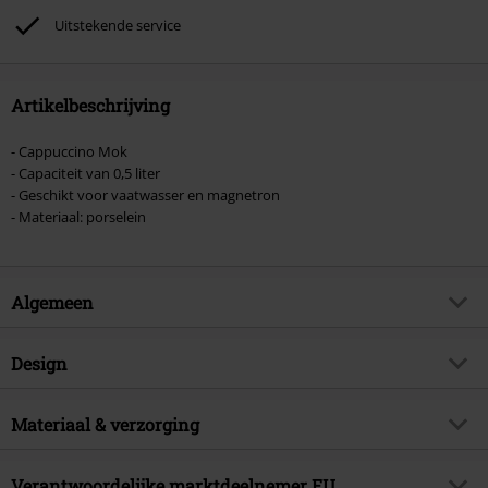
Toten Hosen, Metality, cadeaubonnen en artikelen met een inbegrepen
Uitstekende service
donatie zijn uitgesloten van de korting.
Artikelbeschrijving
- Cappuccino Mok
- Capaciteit van 0,5 liter
- Geschikt voor vaatwasser en magnetron
- Materiaal: porselein
Algemeen
Artikelnr.
555689
Design
Titel
Kittens
Producttype
Kop
Artikelonderwerp
Materiaal & verzorging
Disney, Film, Animatie, Disney
Classics, Cadeaus
Kleur
meerkleurig
Buitenmateriaal
porcelein
Licentie
officieel gelicentieerd artikel
Verantwoordelijke marktdeelnemer EU