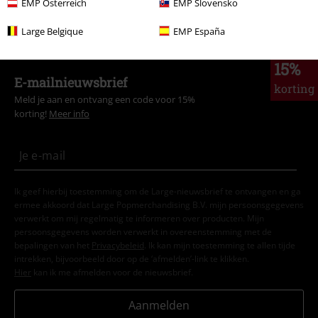
EMP Österreich
EMP Slovensko
Films & Series
Films en tv
Films
Large Belgique
EMP España
15%
E-mailnieuwsbrief
korting
Meld je aan en ontvang een code voor 15%
korting!
Meer info
Ik geef hierbij toestemming om de Large-nieuwsbrief te ontvangen en ga
ermee akkoord dat Large Popmerchandising B.V. mijn persoonsgegevens
verwerkt om mij regelmatig te informeren over producten. Mijn
persoonsgegevens worden verwerkt in overeenstemming met de
bepalingen van het
Privacybeleid
. Ik kan mijn toestemming te allen tijde
intrekken, bijvoorbeeld door op de ‘afmelden’-link te klikken.
Hier
kan ik me afmelden voor de nieuwsbrief.
Aanmelden