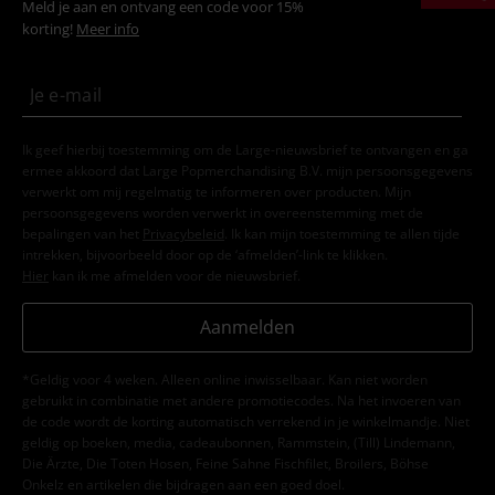
Meld je aan en ontvang een code voor 15%
korting!
Meer info
Ik geef hierbij toestemming om de Large-nieuwsbrief te ontvangen en ga
ermee akkoord dat Large Popmerchandising B.V. mijn persoonsgegevens
verwerkt om mij regelmatig te informeren over producten. Mijn
persoonsgegevens worden verwerkt in overeenstemming met de
bepalingen van het
Privacybeleid
. Ik kan mijn toestemming te allen tijde
intrekken, bijvoorbeeld door op de ‘afmelden’-link te klikken.
Hier
kan ik me afmelden voor de nieuwsbrief.
Aanmelden
*Geldig voor 4 weken. Alleen online inwisselbaar. Kan niet worden
gebruikt in combinatie met andere promotiecodes. Na het invoeren van
de code wordt de korting automatisch verrekend in je winkelmandje. Niet
geldig op boeken, media, cadeaubonnen, Rammstein, (Till) Lindemann,
Die Ärzte, Die Toten Hosen, Feine Sahne Fischfilet, Broilers, Böhse
Onkelz en artikelen die bijdragen aan een goed doel.