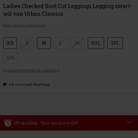
Ladies Checked Boot Cut Leggings Legging zwart-
wit van Urban Classics
Meer product informatie
Kies
XS
S
M
L
XL
XXL
3XL
je
maat
4XL
Productafmetingen en maattabel
Uit voorraad leverbaar
15% korting - Voor een korte tijd!
Code
WEEKEND
Kopieer de code