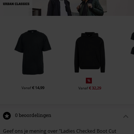
%
€ 14,99
Vanaf
€ 32,29
Vanaf
0 beoordelingen
Geef ons je mening over "Ladies Checked Boot Cut