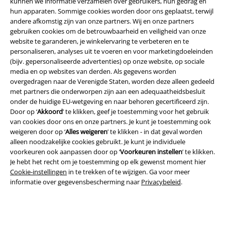
kunnen we informatie verzamelen over gebruikers, hun gedrag en
A Warner Music Group Company
hun apparaten. Sommige cookies worden door ons geplaatst, terwijl
andere afkomstig zijn van onze partners. Wij en onze partners
gebruiken cookies om de betrouwbaarheid en veiligheid van onze
website te garanderen, je winkelervaring te verbeteren en te
personaliseren, analyses uit te voeren en voor marketingdoeleinden
(bijv. gepersonaliseerde advertenties) op onze website, op sociale
media en op websites van derden. Als gegevens worden
Beveiliging
overgedragen naar de Verenigde Staten, worden deze alleen gedeeld
met partners die onderworpen zijn aan een adequaatheidsbesluit
onder de huidige EU-wetgeving en naar behoren gecertificeerd zijn.
Door op ‘
Akkoord
’ te klikken, geef je toestemming voor het gebruik
van cookies door ons en onze partners. Je kunt je toestemming ook
weigeren door op ‘
Alles weigeren
’ te klikken - in dat geval worden
alleen noodzakelijke cookies gebruikt. Je kunt je individuele
voorkeuren ook aanpassen door op ‘
Voorkeuren instellen
’ te klikken.
Je hebt het recht om je toestemming op elk gewenst moment hier
Cookie-instellingen
in te trekken of te wijzigen. Ga voor meer
informatie over gegevensbescherming naar
Privacybeleid
.