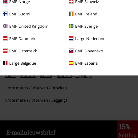
EMP Norge
EMP Schweiz
EMP Suomi
EMP Ireland
€ 19,99
Vanaf
EMP United Kingdom
EMP Sverige
EMP Danmark
Large Nederland
Meer categorieën. Meer opties.
EMP Österreich
EMP Slovensko
Grote maten
Broeken
Leggings
Large Belgique
EMP España
Sale %
Kleding merken
Urban Classics
Sale %
Vrouwen
Kleding
Broeken
Leggings
Grote maten
Vrouwen
Broeken
Grote maten
Vrouwen
Leggings
15%
E-mailnieuwsbrief
korting