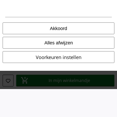
Legal
Algemene Voorwaarden
Bedrijfsgegevens
Akkoord
Privacyverklaring
Alles afwijzen
Verklaring van conformiteit
Voorkeuren instellen
Informatie over toegankelijkheid
Cookie-instellingen
In mijn winkelmandje
Annuleer bestelling
Alle prijzen incl.
wettelijke BTW
© 1986-2026 Large Popmerchandising B.V.