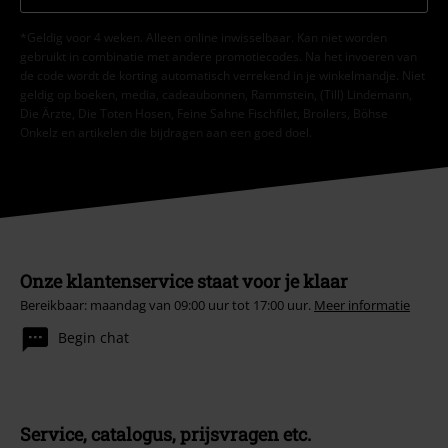
*Geldig voor 4 weken. Alleen online inwisselbaar. Kan niet worden
gebruikt in combinatie met andere promotiecodes. Na het invoeren van
de code wordt de korting automatisch verrekend in je winkelmandje. Niet
geldig op boeken, media, cadeaubonnen, Rammstein, (Till) Lindemann,
Die Ärzte, Die Toten Hosen, Feine Sahne Fischfilet, Broilers, Böhse
Onkelz en artikelen die bijdragen aan een goed doel.
Onze klantenservice staat voor je klaar
Bereikbaar: maandag van 09:00 uur tot 17:00 uur.
Meer informatie
Begin chat
Service, catalogus, prijsvragen etc.