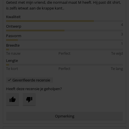
Getest met mijn vriend, die normaal maat M heeft. Hij past dit shirt,
is zelfs ietwat aan de krappe kant..
Kwaliteit
4
Ontwerp
3
Pasvorm
1
Breedte
Te nauw
Perfect
Te wijd
Lengte
Te kort
Perfect
Te lang
Geverifieerde recensie
Heeft deze recensie je geholpen?
Opmerking