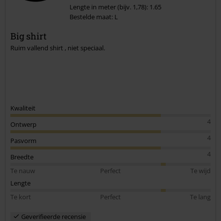
Lengte in meter (bijv. 1,78): 1.65
Bestelde maat: L
Big shirt
Ruim vallend shirt , niet speciaal.
Kwaliteit
4
Ontwerp
4
Pasvorm
4
Breedte
Te nauw
Perfect
Te wijd
Lengte
Te kort
Perfect
Te lang
Geverifieerde recensie