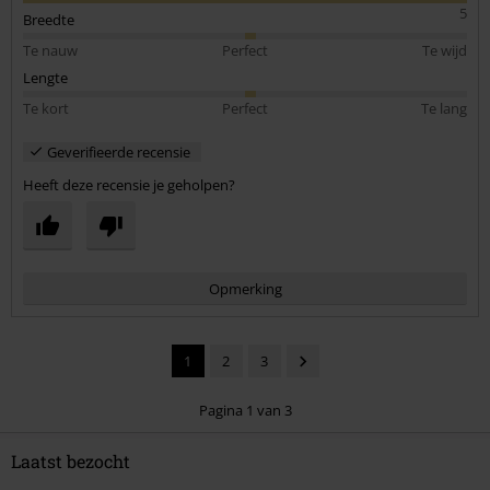
5
Breedte
Te nauw
Perfect
Te wijd
Lengte
Te kort
Perfect
Te lang
Geverifieerde recensie
Heeft deze recensie je geholpen?
Opmerking
1
2
3
Pagina 1 van 3
Laatst bezocht