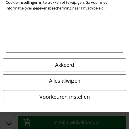
Cookie-instellingen
in te trekken of te wijzigen. Ga voor meer
informatie over gegevensbescherming naar
Privacybeleid
.
Legal
Algemene Voorwaarden
Bedrijfsgegevens
Akkoord
Privacyverklaring
Alles afwijzen
Verklaring van conformiteit
Voorkeuren instellen
Informatie over toegankelijkheid
Cookie-instellingen
In mijn winkelmandje
Annuleer bestelling