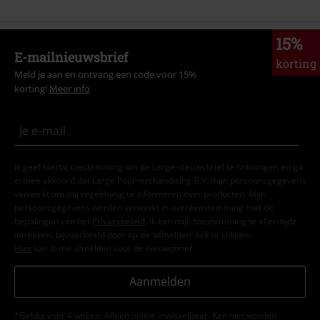
15%
E-mailnieuwsbrief
korting
Meld je aan en ontvang een code voor 15%
korting!
Meer info
Ik geef hierbij toestemming om de Large-nieuwsbrief te ontvangen en ga
ermee akkoord dat Large Popmerchandising B.V. mijn persoonsgegevens
verwerkt om mij regelmatig te informeren over producten. Mijn
persoonsgegevens worden verwerkt in overeenstemming met de
bepalingen van het
Privacybeleid
. Ik kan mijn toestemming te allen tijde
intrekken, bijvoorbeeld door op de ‘afmelden’-link te klikken.
Hier
kan ik me afmelden voor de nieuwsbrief.
Aanmelden
*Geldig voor 4 weken. Alleen online inwisselbaar. Kan niet worden