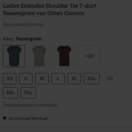
Ladies Extended Shoulder Tee T-shirt
flessengroen van Urban Classics
Meer product informatie
Kies
Kleur:
flessengroen
je
maat
+19
XS
S
M
L
XL
XXL
3XL
4XL
5XL
Productafmetingen en maattabel
Uit voorraad leverbaar