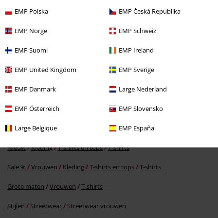
EMP Polska
EMP Česká Republika
EMP Norge
EMP Schweiz
EMP Suomi
EMP Ireland
EMP United Kingdom
EMP Sverige
€ 10,99
Vanaf
EMP Danmark
Large Nederland
EMP Österreich
EMP Slovensko
Meer categorieën. Meer opties.
Vrouwen
Kleding
T-shirts en tops
T-shirts
Large Belgique
EMP España
Nieuw
Kleding
T-shirts en tops
T-shirts
Sale %
Vrouwen
Kleding
T-shirts en tops
T-shirts
Grote maten
Vrouwen
T-shirts
Stijlen
Streetwear
Streetwear vrouwen