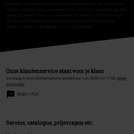
gebruikt in combinatie met andere promotiecodes. Na het invoeren van
de code wordt de korting automatisch verrekend in je winkelmandje. Niet
geldig op boeken, media, cadeaubonnen, Rammstein, (Till) Lindemann,
Die Ärzte, Die Toten Hosen, Feine Sahne Fischfilet, Broilers, Böhse
Onkelz en artikelen die bijdragen aan een goed doel.
Onze klantenservice staat voor je klaar
Vandaag is onze klantenservice bereikbaar van 09:00 tot 17:00.
Meer
informatie
Begin chat
Service, catalogus, prijsvragen etc.