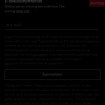
E-mailnieuwsbrief
korting
Meld je aan en ontvang een code voor 15%
korting!
Meer info
Ik geef hierbij toestemming om de Large-nieuwsbrief te ontvangen en ga
ermee akkoord dat Large Popmerchandising B.V. mijn persoonsgegevens
verwerkt om mij regelmatig te informeren over producten. Mijn
persoonsgegevens worden verwerkt in overeenstemming met de
bepalingen van het
Privacybeleid
. Ik kan mijn toestemming te allen tijde
intrekken, bijvoorbeeld door op de ‘afmelden’-link te klikken.
Hier
kan ik me afmelden voor de nieuwsbrief.
Aanmelden
*Geldig voor 4 weken. Alleen online inwisselbaar. Kan niet worden
gebruikt in combinatie met andere promotiecodes. Na het invoeren van
de code wordt de korting automatisch verrekend in je winkelmandje. Niet
geldig op boeken, media, cadeaubonnen, Rammstein, (Till) Lindemann,
Die Ärzte, Die Toten Hosen, Feine Sahne Fischfilet, Broilers, Böhse