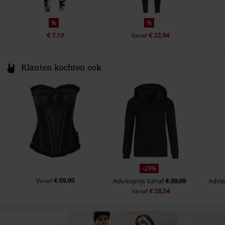
%
%
€ 7,19
€ 22,94
Vanaf
Klanten kochten ook
-29%
€ 69,99
Vanaf
Adviesprijs
Vanaf
€ 39,99
Advie
€ 28,04
Vanaf