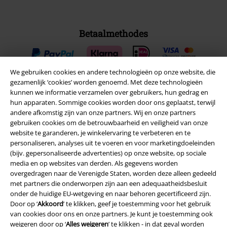
Betaalmethodes
We gebruiken cookies en andere technologieën op onze website, die
gezamenlijk ‘cookies’ worden genoemd. Met deze technologieën
kunnen we informatie verzamelen over gebruikers, hun gedrag en
Verzending
hun apparaten. Sommige cookies worden door ons geplaatst, terwijl
andere afkomstig zijn van onze partners. Wij en onze partners
gebruiken cookies om de betrouwbaarheid en veiligheid van onze
website te garanderen, je winkelervaring te verbeteren en te
PostNL Pickup
personaliseren, analyses uit te voeren en voor marketingdoeleinden
(bijv. gepersonaliseerde advertenties) op onze website, op sociale
media en op websites van derden. Als gegevens worden
large app
overgedragen naar de Verenigde Staten, worden deze alleen gedeeld
met partners die onderworpen zijn aan een adequaatheidsbesluit
Download gratis de nieuwe large app en profiteer van alle nieuwe
onder de huidige EU-wetgeving en naar behoren gecertificeerd zijn.
functies en voordelen!
Door op ‘
Akkoord
’ te klikken, geef je toestemming voor het gebruik
van cookies door ons en onze partners. Je kunt je toestemming ook
weigeren door op ‘
Alles weigeren
’ te klikken - in dat geval worden