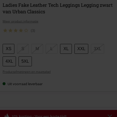
Ladies Fake Leather Tech Leggings Legging zwart
van Urban Classics
Meer product informatie
(3)
Kies
XS
S
M
L
XL
XXL
3XL
je
maat
4XL
5XL
Productafmetingen en maattabel
Uit voorraad leverbaar
10% korting - Voor een korte tijd!