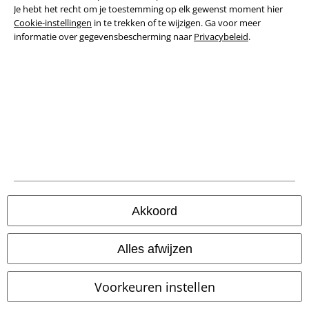
Bedrijfsgegevens
Je hebt het recht om je toestemming op elk gewenst moment hier
Cookie-instellingen
in te trekken of te wijzigen. Ga voor meer
informatie over gegevensbescherming naar
Privacybeleid
.
Privacyverklaring
Verklaring van conformiteit
Informatie over toegankelijkheid
Cookie-instellingen
Annuleer bestelling
Alle prijzen incl.
wettelijke BTW
Akkoord
© 1986-2026 Large Popmerchandising B.V.
Alles afwijzen
Voorkeuren instellen
Onze online shops