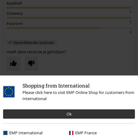
Kwaliteit
5
Ontwerp
5
Pasvorm
4
Geverifieerde recensie
Heeft deze recensie je geholpen?
Opmerking
Shopping from International
Please click here to visit EMP Online Shop for customers from
International
Maïté D.
Ok
12 Recensies
Gepost op: vrijdag, 2 oktober 2020
Lengte in meter (bijv. 1,78): 1.68
EMP International
EMP France
Bestelde maat: M