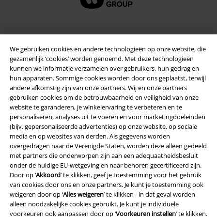
Beveiliging
We gebruiken cookies en andere technologieën op onze website, die
gezamenlijk ‘cookies’ worden genoemd. Met deze technologieën
kunnen we informatie verzamelen over gebruikers, hun gedrag en
hun apparaten. Sommige cookies worden door ons geplaatst, terwijl
andere afkomstig zijn van onze partners. Wij en onze partners
gebruiken cookies om de betrouwbaarheid en veiligheid van onze
website te garanderen, je winkelervaring te verbeteren en te
personaliseren, analyses uit te voeren en voor marketingdoeleinden
(bijv. gepersonaliseerde advertenties) op onze website, op sociale
media en op websites van derden. Als gegevens worden
overgedragen naar de Verenigde Staten, worden deze alleen gedeeld
met partners die onderworpen zijn aan een adequaatheidsbesluit
onder de huidige EU-wetgeving en naar behoren gecertificeerd zijn.
Door op ‘
Akkoord
’ te klikken, geef je toestemming voor het gebruik
Legal
van cookies door ons en onze partners. Je kunt je toestemming ook
weigeren door op ‘
Alles weigeren
’ te klikken - in dat geval worden
Algemene Voorwaarden
alleen noodzakelijke cookies gebruikt. Je kunt je individuele
voorkeuren ook aanpassen door op ‘
Voorkeuren instellen
’ te klikken.