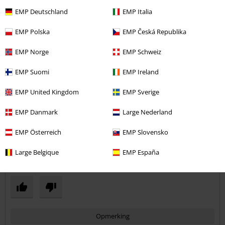
Commentaar versturen
EMP Deutschland
EMP Italia
Heel goed
Goede kwaliteit, goed strak misschien een beetje te strak bij Het
EMP Polska
EMP Česká Republika
elastisch band maar kan geen zwaar...
EMP Norge
EMP Schweiz
EMP Suomi
EMP Ireland
Kwaliteit
EMP United Kingdom
EMP Sverige
5
Ontwerp
EMP Danmark
Large Nederland
4
Pasvorm
EMP Österreich
EMP Slovensko
5
Large Belgique
EMP España
Geverifieerde recensie
Heeft deze recensie je geholpen?
Opmerking