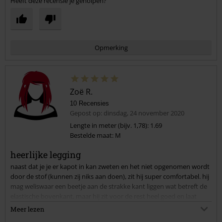
Heeft deze recensie je geholpen?
Opmerking
Zoë R.
10 Recensies
Gepost op: dinsdag, 24 november 2020
Lengte in meter (bijv. 1,78): 1.69
Bestelde maat: M
Commentaar versturen
heerlijke legging
naast dat je je er kapot in kan zweten en het niet opgenomen wordt
door de stof (kunnen zij niks aan doen), zit hij super comfortabel. hij
mag weliswaar een beetje aan de strakke kant liggen wat betreft de
elastische bovenkant, maar hij zit voor de rest heel goed en laat
jouw mooie vorm zien. en hij is lekker warm bij koud weer.
Meer lezen