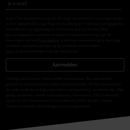
Ik geef hierbij toestemming om de Large-nieuwsbrief te ontvangen en ga
ermee akkoord dat Large Popmerchandising B.V. mijn persoonsgegevens
verwerkt om mij regelmatig te informeren over producten. Mijn
persoonsgegevens worden verwerkt in overeenstemming met de
bepalingen van het
Privacybeleid
. Ik kan mijn toestemming te allen tijde
intrekken, bijvoorbeeld door op de ‘afmelden’-link te klikken.
Hier
kan ik me afmelden voor de nieuwsbrief.
Aanmelden
*Geldig voor 4 weken. Alleen online inwisselbaar. Kan niet worden
gebruikt in combinatie met andere promotiecodes. Na het invoeren van
de code wordt de korting automatisch verrekend in je winkelmandje. Niet
geldig op boeken, media, cadeaubonnen, Rammstein, (Till) Lindemann,
Die Ärzte, Die Toten Hosen, Feine Sahne Fischfilet, Broilers, Böhse
Onkelz en artikelen die bijdragen aan een goed doel.