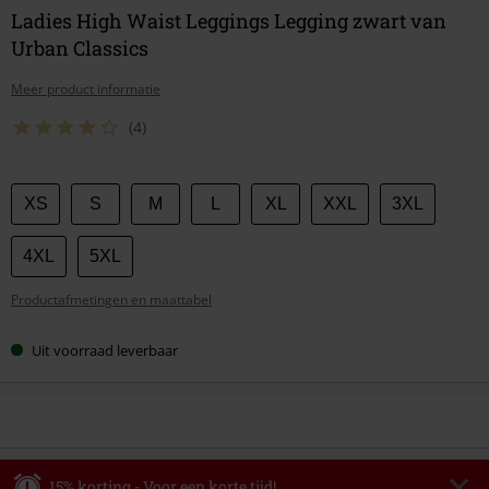
Ladies High Waist Leggings Legging zwart van
Urban Classics
Meer product informatie
(4)
Kies
XS
S
M
L
XL
XXL
3XL
je
maat
4XL
5XL
Productafmetingen en maattabel
Uit voorraad leverbaar
15% korting - Voor een korte tijd!