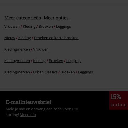
Meer categorieën. Meer opties.
Vrouwen
Kleding
Broeken
Leggings
Nieuw
Kleding
Broeken en korte broeken
Kledingmerken
Vrouwen
Kledingmerken
Kleding
Broeken
Leggings
Kledingmerken
Urban Classics
Broeken
Leggings
15%
E-mailnieuwsbrief
korting
Meld je aan en ontvang een code voor 15%
korting!
Meer info