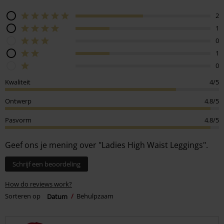
2
1
0
1
0
Kwaliteit
4/5
Ontwerp
4.8/5
Pasvorm
4.8/5
Geef ons je mening over "Ladies High Waist Leggings".
Schrijf een beoordeling
How do reviews work?
Sorteren op
Datum
Behulpzaam