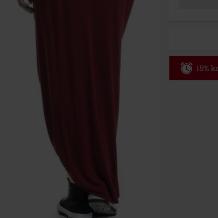
15% ko
Code
AF
Alleen geldig 
Minimale best
Zodra je de co
winkelmandje.
Kan niet geco
Rammstein, (Ti
cadeaubonnen e