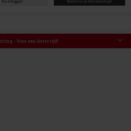
Nu inloggen
Bestel nu je lidmaatschap!
rting - Voor een korte tijd!
TERWORK
Kopieer de code
op 06-08-2026 van 16:00 t/m 23:59 uur.
elwaarde € 49.99.
de hebt ingevoerd, wordt de korting automatisch verrekend in je
mbineerd worden met andere kortingscodes. Boeken, media, tickets,
ll) Lindemann, Böhse Onkelz, Broilers, Die Ärzte, Die Toten Hosen, Metality,
n artikelen met een inbegrepen donatie zijn uitgesloten van de korting.