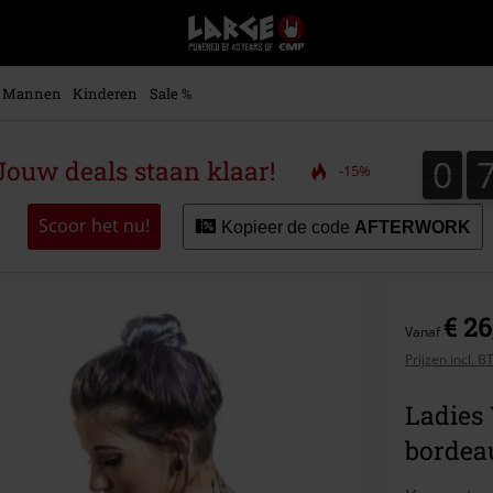
Large
–
Muziek-,
entertainment-,
Mannen
Kinderen
Sale %
en
gaming-
merch
0
0
ouw deals staan klaar!
-15%
+
alternatieve
kleding
Scoor het nu!
Kopieer de code
AFTERWORK
€ 26
Vanaf
Prijzen incl. 
Ladies
bordea