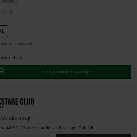
informatie
(4)
XL
ngen en maattabel
ad leverbaar
In mijn winkelmandje
ledenkorting!
 vanaf € 24,29 voor dit artikel als Backstage Club-lid!