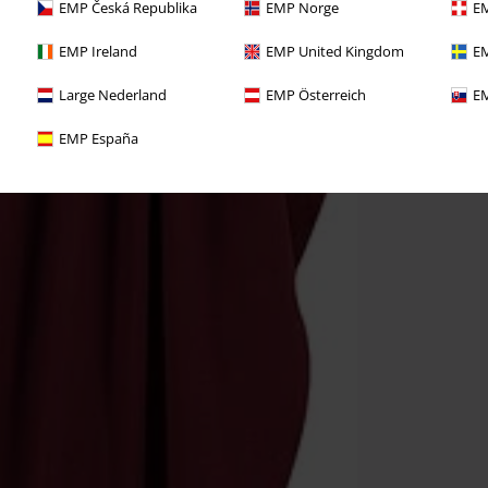
EMP Česká Republika
EMP Norge
EM
EMP Ireland
EMP United Kingdom
EM
Large Nederland
EMP Österreich
EM
EMP España