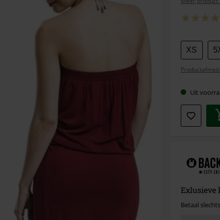
Meer product 
Kies
XS
5
je
Productafmeti
maat
Uit voorra
Exlusieve 
Betaal slechts