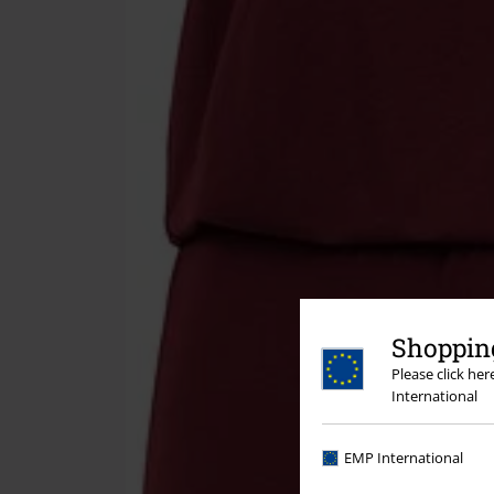
Shopping
Please click he
International
EMP International