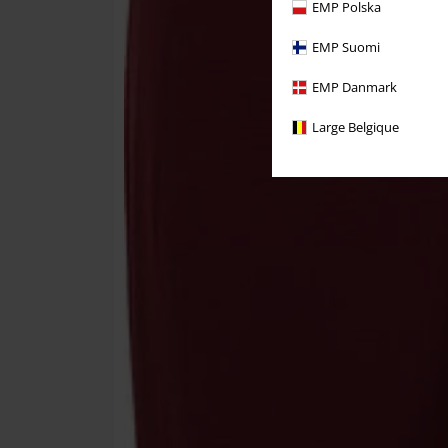
EMP Polska
EMP Suomi
EMP Danmark
Large Belgique