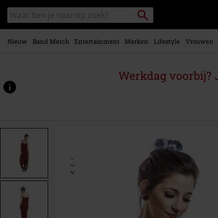
Overslaan
Packstation
Zoek
naar
zoeken
in
hoofdinhoud
catalogus
Nieuw
Band Merch
Entertainment
Merken
Lifestyle
Vrouwen
Werkdag voorbij? J
https://www.large.nl/p/ladies-
viscose-
bandeau-
dress/343871.html