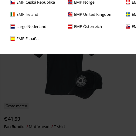
EMP Česká Republika
EMP Norge
EM
EMP Ireland
EMP United Kingdom
EM
Large Nederland
EMP Österreich
EM
EMP España
Grote maten
€ 41,99
Fan Bundle
Motörhead
T-shirt