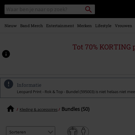
Overslaan
Packstation
Zoek
naar
zoeken
in
hoofdinhoud
catalogus
Nieuw
Band Merch
Entertainment
Merken
Lifestyle
Vrouwen
Tot 70% KORTING 
Informatie
Leopard Print - Rok & Top - Bundel (595003) is niet helaas niet meer
Bundles (50)
Kleding & accessoires