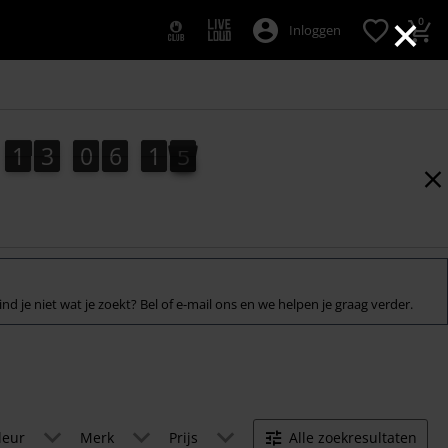
×
0
Inloggen
1
3
0
6
1
4
1
3
0
6
1
3
5
3
4
ind je niet wat je zoekt? Bel of e-mail ons en we helpen je graag verder.
leur
Merk
Prijs
Alle zoekresultaten