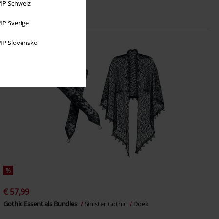
P Schweiz
P Sverige
P Slovensko
%
€ 57,99
Gothic Essentials Bundles
Sinister Gothic
Doek