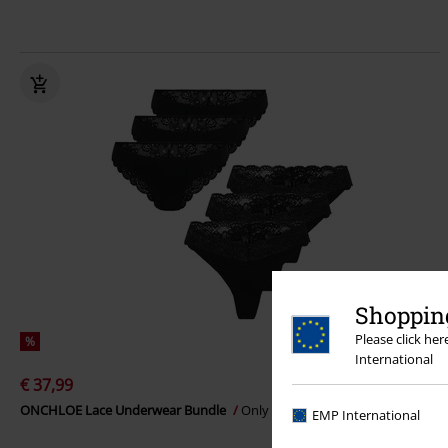
Shopping
Please click he
%
International
€ 37,99
ONCHLOE Lace Underwear Bundle
Only
Panty
EMP International