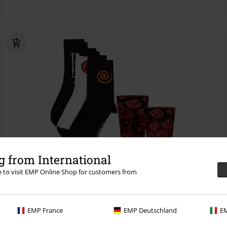
 from International
re to visit EMP Online Shop for customers from
%
Bijna uitverkocht
€ 26,99
Naruto - Bundel
Naruto
Fanpakket
EMP France
EMP Deutschland
EM