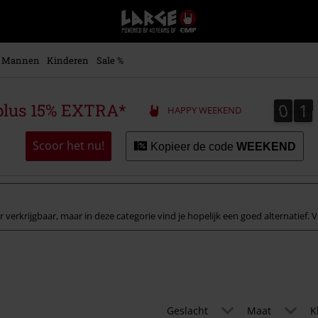
Large
–
Muziek-,
entertainment-,
Mannen
Kinderen
Sale %
en
gaming-
merch
0
1
0
1
plus 15% EXTRA*
HAPPY WEEKEND
+
alternatieve
kleding
Scoor het nu!
Kopieer de code
WEEKEND
 verkrijgbaar, maar in deze categorie vind je hopelijk een goed alternatief. V
Geslacht
Maat
K