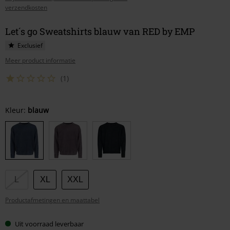
verzendkosten
Let´s go Sweatshirts blauw van RED by EMP
Exclusief
Meer product informatie
(1)
Kies
Kleur:
blauw
je
maat
L
XL
XXL
Productafmetingen en maattabel
Uit voorraad leverbaar