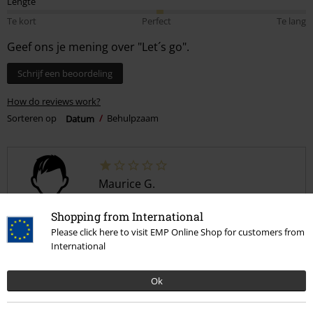
Lengte
Te kort
Perfect
Te lang
Geef ons je mening over "Let´s go".
Schrijf een beoordeling
How do reviews work?
Sorteren op
Datum
Behulpzaam
Maurice G.
1 Recensie
Gepost op: vrijdag, 12 december 2025
Shopping from International
Lengte in meter (bijv. 1,78): 1.96
Please click here to visit EMP Online Shop for customers from
Bestelde maat: XXL
International
Slechte sweater
Ok
Bijzonder slechte kwaliteit.
Na een paar dagen dragen, zonder merkbaar ergens achter te zijn