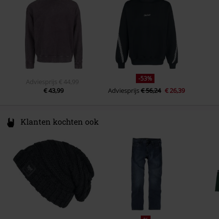
www.emp.de
-53%
Adviesprijs
€ 44,99
€ 43,99
Adviesprijs
€ 56,24
€ 26,39
Klanten kochten ook