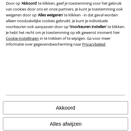
Door op ‘
Akkoord
’ te klikken, geef je toestemming voor het gebruik
Algemene Voorwaarden
van cookies door ons en onze partners. Je kunt je toestemming ook
weigeren door op ‘
Alles weigeren
’ te klikken - in dat geval worden
Bedrijfsgegevens
alleen noodzakelijke cookies gebruikt. Je kunt je individuele
voorkeuren ook aanpassen door op ‘
Voorkeuren instellen
’ te klikken.
Privacyverklaring
Je hebt het recht om je toestemming op elk gewenst moment hier
Cookie-instellingen
in te trekken of te wijzigen. Ga voor meer
informatie over gegevensbescherming naar
Privacybeleid
.
Verklaring van conformiteit
Informatie over toegankelijkheid
Cookie-instellingen
Annuleer bestelling
Alle prijzen incl.
wettelijke BTW
© 1986-2026 Large Popmerchandising B.V.
Akkoord
Alles afwijzen