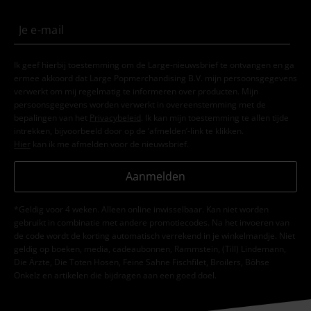
Ik geef hierbij toestemming om de Large-nieuwsbrief te ontvangen en ga
ermee akkoord dat Large Popmerchandising B.V. mijn persoonsgegevens
verwerkt om mij regelmatig te informeren over producten. Mijn
persoonsgegevens worden verwerkt in overeenstemming met de
bepalingen van het
Privacybeleid
. Ik kan mijn toestemming te allen tijde
intrekken, bijvoorbeeld door op de ‘afmelden’-link te klikken.
Hier
kan ik me afmelden voor de nieuwsbrief.
Aanmelden
*Geldig voor 4 weken. Alleen online inwisselbaar. Kan niet worden
gebruikt in combinatie met andere promotiecodes. Na het invoeren van
de code wordt de korting automatisch verrekend in je winkelmandje. Niet
geldig op boeken, media, cadeaubonnen, Rammstein, (Till) Lindemann,
Die Ärzte, Die Toten Hosen, Feine Sahne Fischfilet, Broilers, Böhse
Onkelz en artikelen die bijdragen aan een goed doel.