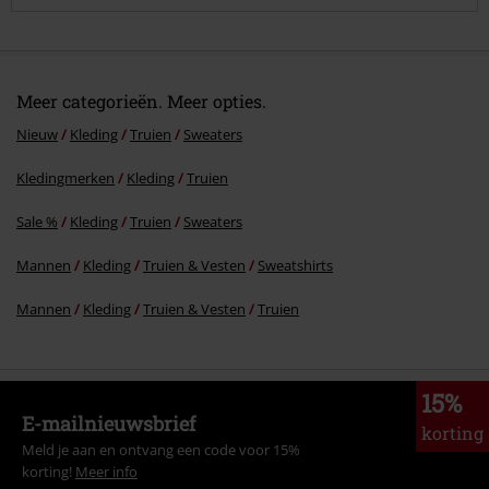
Meer categorieën. Meer opties.
Nieuw
Kleding
Truien
Sweaters
Kledingmerken
Kleding
Truien
Commentaar versturen
Sale %
Kleding
Truien
Sweaters
Mannen
Kleding
Truien & Vesten
Sweatshirts
Mannen
Kleding
Truien & Vesten
Truien
15%
E-mailnieuwsbrief
korting
Meld je aan en ontvang een code voor 15%
korting!
Meer info