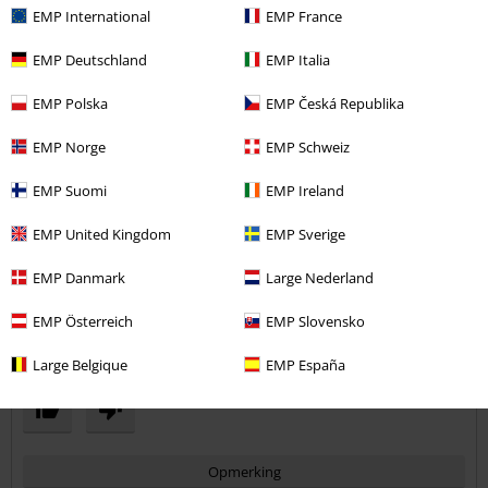
blijven haken, toch al meerdere losse draden op de trui.
EMP International
EMP France
Weggegooid geld
EMP Deutschland
EMP Italia
Kwaliteit
EMP Polska
EMP Česká Republika
1
Ontwerp
EMP Norge
EMP Schweiz
5
Pasvorm
EMP Suomi
EMP Ireland
1
Breedte
EMP United Kingdom
EMP Sverige
Te nauw
Perfect
Te wijd
Lengte
EMP Danmark
Large Nederland
Te kort
Perfect
Te lang
EMP Österreich
EMP Slovensko
Geverifieerde recensie
Large Belgique
EMP España
Heeft deze recensie je geholpen?
Opmerking