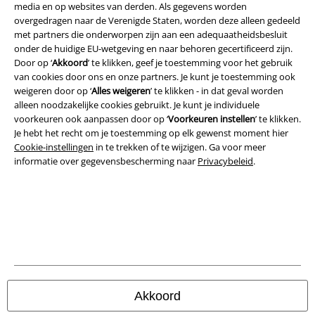
media en op websites van derden. Als gegevens worden
overgedragen naar de Verenigde Staten, worden deze alleen gedeeld
Legal
met partners die onderworpen zijn aan een adequaatheidsbesluit
onder de huidige EU-wetgeving en naar behoren gecertificeerd zijn.
Algemene Voorwaarden
Door op ‘
Akkoord
’ te klikken, geef je toestemming voor het gebruik
van cookies door ons en onze partners. Je kunt je toestemming ook
Bedrijfsgegevens
weigeren door op ‘
Alles weigeren
’ te klikken - in dat geval worden
alleen noodzakelijke cookies gebruikt. Je kunt je individuele
voorkeuren ook aanpassen door op ‘
Voorkeuren instellen
’ te klikken.
Privacyverklaring
Je hebt het recht om je toestemming op elk gewenst moment hier
Cookie-instellingen
in te trekken of te wijzigen. Ga voor meer
Verklaring van conformiteit
informatie over gegevensbescherming naar
Privacybeleid
.
Informatie over toegankelijkheid
Cookie-instellingen
Annuleer bestelling
Alle prijzen incl.
wettelijke BTW
© 1986-2026 Large Popmerchandising B.V.
Akkoord