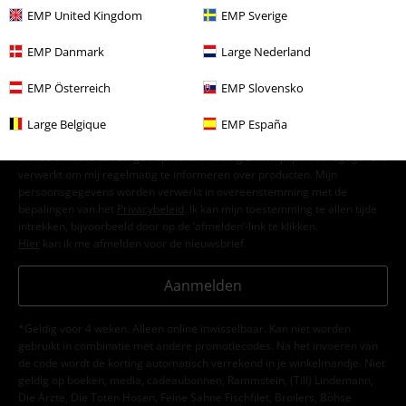
E-mailnieuwsbrief
korting
EMP United Kingdom
EMP Sverige
Meld je aan en ontvang een code voor 15%
korting!
Meer info
EMP Danmark
Large Nederland
EMP Österreich
EMP Slovensko
Large Belgique
EMP España
Ik geef hierbij toestemming om de Large-nieuwsbrief te ontvangen en ga
ermee akkoord dat Large Popmerchandising B.V. mijn persoonsgegevens
verwerkt om mij regelmatig te informeren over producten. Mijn
persoonsgegevens worden verwerkt in overeenstemming met de
bepalingen van het
Privacybeleid
. Ik kan mijn toestemming te allen tijde
intrekken, bijvoorbeeld door op de ‘afmelden’-link te klikken.
Hier
kan ik me afmelden voor de nieuwsbrief.
Aanmelden
*Geldig voor 4 weken. Alleen online inwisselbaar. Kan niet worden
gebruikt in combinatie met andere promotiecodes. Na het invoeren van
de code wordt de korting automatisch verrekend in je winkelmandje. Niet
geldig op boeken, media, cadeaubonnen, Rammstein, (Till) Lindemann,
Die Ärzte, Die Toten Hosen, Feine Sahne Fischfilet, Broilers, Böhse