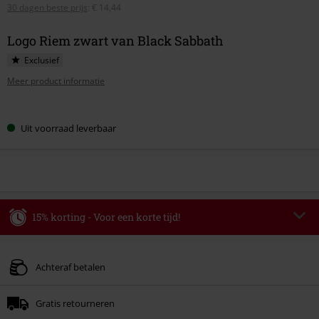
30 dagen beste prijs
:
€ 14,44
Logo Riem zwart van Black Sabbath
Exclusief
Meer product informatie
Kies
Uit voorraad leverbaar
je
maat
15% korting - Voor een korte tijd!
Code
WEEKEND
Kopieer de code
Geldig t/m 09-08-2026
Achteraf betalen
Minimale bestelwaarde € 49.99.
Gratis retourneren
Zodra je de code hebt ingevoerd, wordt de korting automatisch verrekend in