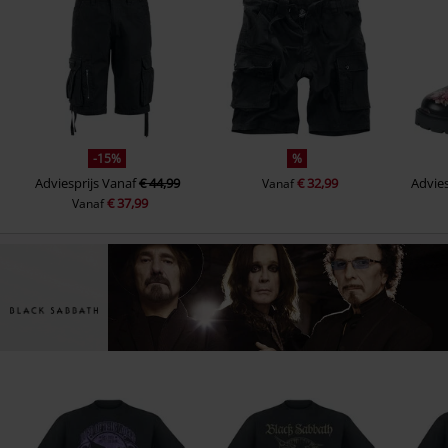
-15%
%
Adviesprijs
Vanaf
€ 44,99
€ 32,99
Advies
Vanaf
€ 37,99
Vanaf