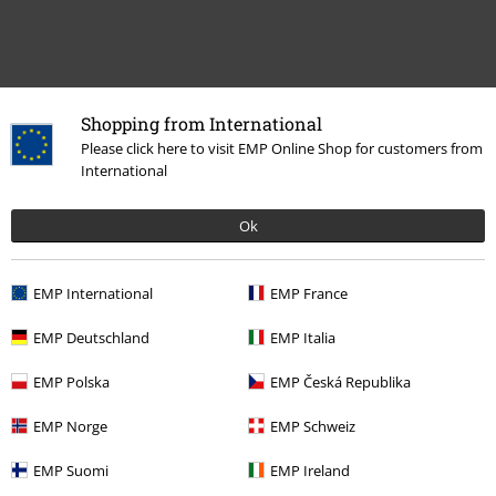
Shopping from International
Please click here to visit EMP Online Shop for customers from
Meer categorieën. Meer opties.
International
Sale %
Bandmerch
Accessoires
Ok
Sale %
Mannen
Accessoires
Sale %
Accessoires
Riemen en gespen
EMP International
EMP France
Mannen
Mannenaccessoires
Riemen en gespen
EMP Deutschland
EMP Italia
Nieuw
Accessoires
Riemen en gespen
EMP Polska
EMP Česká Republika
EMP Norge
EMP Schweiz
15%
EMP Suomi
EMP Ireland