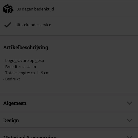
je winkelmandje.
30 dagen bedenktijd
Kan niet gecombineerd worden met andere kortingscodes. Boeken, media,
tickets, Rammstein, (Till) Lindemann, Böhse Onkelz, Broilers, Die Ärzte, Die
Toten Hosen, Metality, cadeaubonnen en artikelen met een inbegrepen
Uitstekende service
donatie zijn uitgesloten van de korting.
Artikelbeschrijving
- Logogravure op gesp
- Breedte: ca. 4 cm
- Totale lengte: ca. 119 cm
- Bedrukt
Algemeen
Artikelnr.
592234
Design
Titel
Logo
Producttype
Riem
Muziekgenre
Materiaal & verzorging
Heavy Metal