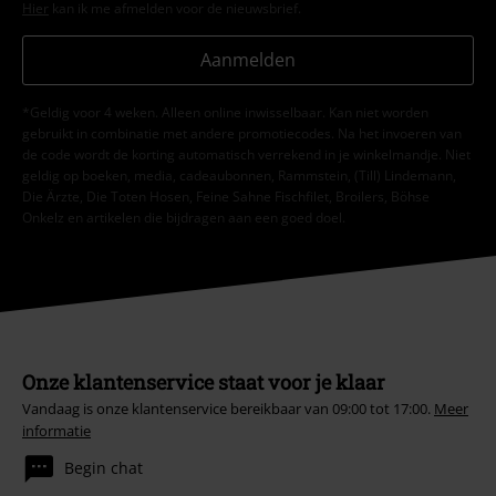
Hier
kan ik me afmelden voor de nieuwsbrief.
Aanmelden
*Geldig voor 4 weken. Alleen online inwisselbaar. Kan niet worden
gebruikt in combinatie met andere promotiecodes. Na het invoeren van
de code wordt de korting automatisch verrekend in je winkelmandje. Niet
geldig op boeken, media, cadeaubonnen, Rammstein, (Till) Lindemann,
Die Ärzte, Die Toten Hosen, Feine Sahne Fischfilet, Broilers, Böhse
Onkelz en artikelen die bijdragen aan een goed doel.
Onze klantenservice staat voor je klaar
Vandaag is onze klantenservice bereikbaar van 09:00 tot 17:00.
Meer
informatie
Begin chat