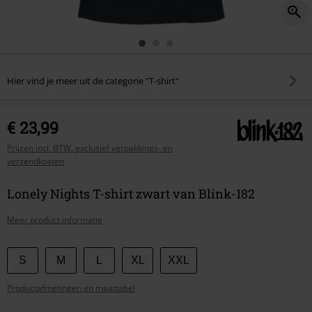
Hier vind je meer uit de categorie "T-shirt"
€ 23,99
Prijzen incl. BTW, exclusief verpakkings- en
verzendkosten
Lonely Nights T-shirt zwart van Blink-182
Meer product informatie
Kies
S
M
L
XL
XXL
je
Productafmetingen en maattabel
maat