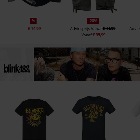
%
-20%
€ 14,99
Adviesprijs
Vanaf
€ 44,99
Advie
€ 35,99
Vanaf