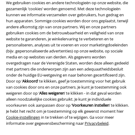
We gebruiken cookies en andere technologieën op onze website, die
gezamenlijk ‘cookies’ worden genoemd. Met deze technologieën
kunnen we informatie verzamelen over gebruikers, hun gedrag en
hun apparaten. Sommige cookies worden door ons geplaatst, terwijl
andere afkomstig zijn van onze partners. Wij en onze partners
gebruiken cookies om de betrouwbaarheid en veiligheid van onze
website te garanderen, je winkelervaring te verbeteren en te
personaliseren, analyses uit te voeren en voor marketingdoeleinden
(bijv. gepersonaliseerde advertenties) op onze website, op sociale
media en op websites van derden. Als gegevens worden
overgedragen naar de Verenigde Staten, worden deze alleen gedeeld
met partners die onderworpen zijn aan een adequaatheidsbesluit
Legal
onder de huidige EU-wetgeving en naar behoren gecertificeerd zijn.
Algemene Voorwaarden
Door op ‘
Akkoord
’ te klikken, geef je toestemming voor het gebruik
van cookies door ons en onze partners. Je kunt je toestemming ook
weigeren door op ‘
Alles weigeren
’ te klikken - in dat geval worden
Bedrijfsgegevens
alleen noodzakelijke cookies gebruikt. Je kunt je individuele
voorkeuren ook aanpassen door op ‘
Voorkeuren instellen
’ te klikken.
Privacyverklaring
Je hebt het recht om je toestemming op elk gewenst moment hier
Cookie-instellingen
in te trekken of te wijzigen. Ga voor meer
Verklaring van conformiteit
informatie over gegevensbescherming naar
Privacybeleid
.
Informatie over toegankelijkheid