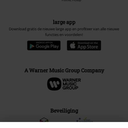
PostNL Pickup
large app
Download gratis de nieuwe large app en profiteer van alle nieuwe
functies en voordelen!
A Warner Music Group Company
Beveiliging