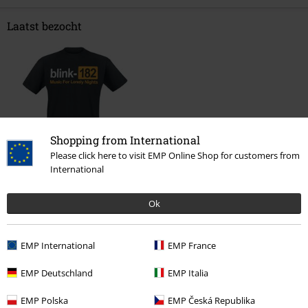
Laatst bezocht
Shopping from International
Please click here to visit EMP Online Shop for customers from
International
€ 23,99
Ok
Meer categorieën. Meer opties.
EMP International
EMP France
Stijlen
Zwarte kleding
Zwarte T-shirts
EMP Deutschland
EMP Italia
Band Merch
Kleding
T-shirts
EMP Polska
EMP Česká Republika