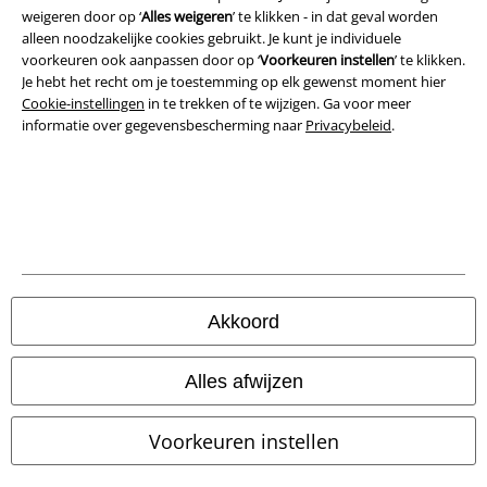
weigeren door op ‘
Alles weigeren
’ te klikken - in dat geval worden
alleen noodzakelijke cookies gebruikt. Je kunt je individuele
Privacyverklaring
voorkeuren ook aanpassen door op ‘
Voorkeuren instellen
’ te klikken.
Je hebt het recht om je toestemming op elk gewenst moment hier
Verklaring van conformiteit
Cookie-instellingen
in te trekken of te wijzigen. Ga voor meer
informatie over gegevensbescherming naar
Privacybeleid
.
Informatie over toegankelijkheid
Cookie-instellingen
Annuleer bestelling
Alle prijzen incl.
wettelijke BTW
© 1986-2026 Large Popmerchandising B.V.
Akkoord
Alles afwijzen
Onze online shops
Voorkeuren instellen
EMP International