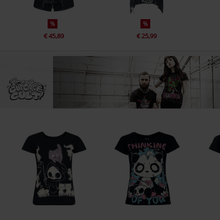
%
%
€ 45,89
€ 25,99