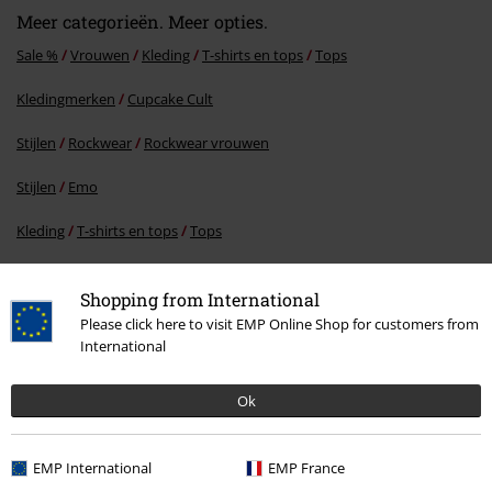
Meer categorieën. Meer opties.
Sale %
Vrouwen
Kleding
T-shirts en tops
Tops
Kledingmerken
Cupcake Cult
Stijlen
Rockwear
Rockwear vrouwen
Stijlen
Emo
Kleding
T-shirts en tops
Tops
Shopping from International
15%
Please click here to visit EMP Online Shop for customers from
E-mailnieuwsbrief
International
korting
Meld je aan en ontvang een code voor 15%
korting!
Meer info
Ok
EMP International
EMP France