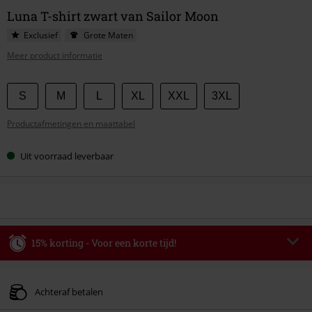
Luna T-shirt zwart van Sailor Moon
Exclusief
Grote Maten
Meer product informatie
Kies
S
M
L
XL
XXL
3XL
je
Productafmetingen en maattabel
maat
Uit voorraad leverbaar
15% korting - Voor een korte tijd!
Code
WEEKEND
Kopieer de code
Geldig t/m 09-08-2026
Achteraf betalen
Minimale bestelwaarde € 49.99.