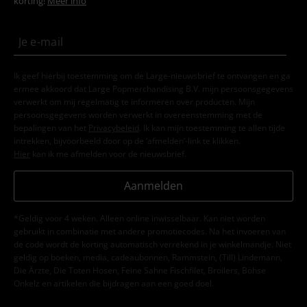
korting!
Meer info
Ik geef hierbij toestemming om de Large-nieuwsbrief te ontvangen en ga
ermee akkoord dat Large Popmerchandising B.V. mijn persoonsgegevens
verwerkt om mij regelmatig te informeren over producten. Mijn
persoonsgegevens worden verwerkt in overeenstemming met de
bepalingen van het
Privacybeleid
. Ik kan mijn toestemming te allen tijde
intrekken, bijvoorbeeld door op de ‘afmelden’-link te klikken.
Hier
kan ik me afmelden voor de nieuwsbrief.
Aanmelden
*Geldig voor 4 weken. Alleen online inwisselbaar. Kan niet worden
gebruikt in combinatie met andere promotiecodes. Na het invoeren van
de code wordt de korting automatisch verrekend in je winkelmandje. Niet
geldig op boeken, media, cadeaubonnen, Rammstein, (Till) Lindemann,
Die Ärzte, Die Toten Hosen, Feine Sahne Fischfilet, Broilers, Böhse
Onkelz en artikelen die bijdragen aan een goed doel.