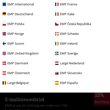
EMP International
EMP France
€ 26,99
Vanaf
EMP Deutschland
EMP Italia
EMP Polska
EMP Česká Republika
Meer categorieën. Meer opties.
EMP Norge
EMP Schweiz
Vrouwen
Exclusief
EMP Suomi
EMP Ireland
Vrouwen
Kleding
T-shirts en tops
T-shirts
EMP United Kingdom
EMP Sverige
Entertainment
EMP Danmark
Large Nederland
Sale %
Vrouwen
Kleding
T-shirts en tops
T-shirts
EMP Österreich
EMP Slovensko
Nieuw
Kleding
T-shirts en tops
T-shirts
Large Belgique
EMP España
15%
E-mailnieuwsbrief
korting
Meld je aan en ontvang een code voor 15%