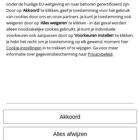
Legal
onder de huidige EU-wetgeving en naar behoren gecertificeerd zijn.
Door op ‘
Akkoord
’ te klikken, geef je toestemming voor het gebruik
Algemene Voorwaarden
van cookies door ons en onze partners. Je kunt je toestemming ook
weigeren door op ‘
Alles weigeren
’ te klikken - in dat geval worden
Bedrijfsgegevens
alleen noodzakelijke cookies gebruikt. Je kunt je individuele
voorkeuren ook aanpassen door op ‘
Voorkeuren instellen
’ te klikken.
Privacyverklaring
Je hebt het recht om je toestemming op elk gewenst moment hier
Cookie-instellingen
in te trekken of te wijzigen. Ga voor meer
Verklaring van conformiteit
informatie over gegevensbescherming naar
Privacybeleid
.
Informatie over toegankelijkheid
Cookie-instellingen
Annuleer bestelling
Alle prijzen incl.
wettelijke BTW
Akkoord
© 1986-2026 Large Popmerchandising B.V.
Alles afwijzen