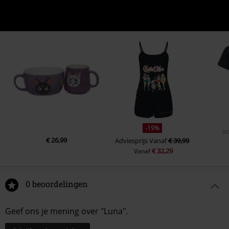
-19%
Ad
€ 26,99
Adviesprijs
Vanaf
€ 39,99
€ 32,29
Vanaf
0 beoordelingen
Geef ons je mening over "Luna".