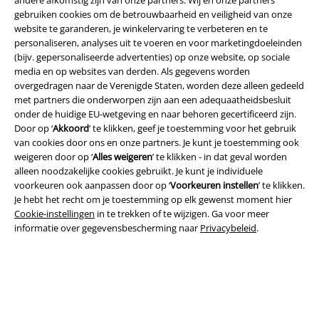
gebruiken cookies om de betrouwbaarheid en veiligheid van onze
website te garanderen, je winkelervaring te verbeteren en te
personaliseren, analyses uit te voeren en voor marketingdoeleinden
(bijv. gepersonaliseerde advertenties) op onze website, op sociale
media en op websites van derden. Als gegevens worden
overgedragen naar de Verenigde Staten, worden deze alleen gedeeld
met partners die onderworpen zijn aan een adequaatheidsbesluit
onder de huidige EU-wetgeving en naar behoren gecertificeerd zijn.
Door op ‘
Akkoord
’ te klikken, geef je toestemming voor het gebruik
van cookies door ons en onze partners. Je kunt je toestemming ook
weigeren door op ‘
Alles weigeren
’ te klikken - in dat geval worden
Legal
alleen noodzakelijke cookies gebruikt. Je kunt je individuele
voorkeuren ook aanpassen door op ‘
Voorkeuren instellen
’ te klikken.
Algemene Voorwaarden
Je hebt het recht om je toestemming op elk gewenst moment hier
Cookie-instellingen
in te trekken of te wijzigen. Ga voor meer
Bedrijfsgegevens
informatie over gegevensbescherming naar
Privacybeleid
.
Privacyverklaring
Verklaring van conformiteit
Informatie over toegankelijkheid