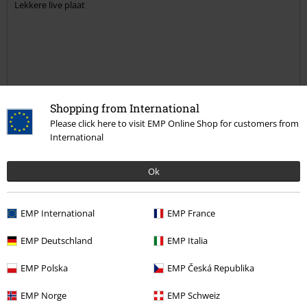
Lekkere live plaat
Geverifieerde recensie
Shopping from International
Heeft deze recensie je geholpen?
Please click here to visit EMP Online Shop for customers from
International
Ok
Opmerking
EMP International
EMP France
EMP Deutschland
EMP Italia
Meer categorieën. Meer opties.
EMP Polska
EMP Česká Republika
Band Merch
Media
Cd's
EMP Norge
EMP Schweiz
Sale %
Media
CDs