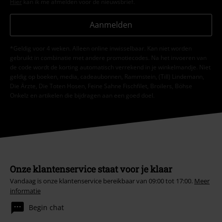
Hier
kan ik me afmelden voor de nieuwsbrief.
Aanmelden
*Geldig voor 4 weken. Alleen online inwisselbaar. Kan niet worden
gebruikt in combinatie met andere promotiecodes. Na het invoeren van
de code wordt de korting automatisch verrekend in je winkelmandje. Niet
geldig op boeken, media, cadeaubonnen, Rammstein, (Till) Lindemann,
Die Ärzte, Die Toten Hosen, Feine Sahne Fischfilet, Broilers, Böhse
Onkelz en artikelen die bijdragen aan een goed doel.
Onze klantenservice staat voor je klaar
Vandaag is onze klantenservice bereikbaar van 09:00 tot 17:00.
Meer
informatie
Begin chat