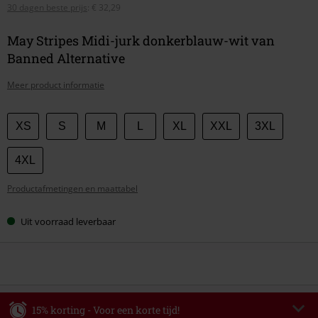
30 dagen beste prijs
:
€ 32,29
May Stripes Midi-jurk donkerblauw-wit van
Banned Alternative
Meer product informatie
Kies
XS
S
M
L
XL
XXL
3XL
je
maat
4XL
Productafmetingen en maattabel
Uit voorraad leverbaar
15% korting - Voor een korte tijd!