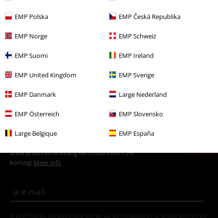
Kledingmerken
Kleding
Jurken
EMP Polska
EMP Česká Republika
Kledingmerken
Banned Alternative
EMP Norge
EMP Schweiz
Kleding
Jurken
Middellange jurken
EMP Suomi
EMP Ireland
Grote maten
Vrouwen
Jurken
Middellange jurken
EMP United Kingdom
EMP Sverige
Kleding & accessoires
One-Pieces
Jurken
EMP Danmark
Large Nederland
EMP Österreich
EMP Slovensko
15%
Large Belgique
EMP España
E-mailnieuwsbrief
korting
Meld je aan en ontvang een code voor 15%
korting!
Meer info
Ik geef hierbij toestemming om de Large-nieuwsbrief te ontvangen en ga