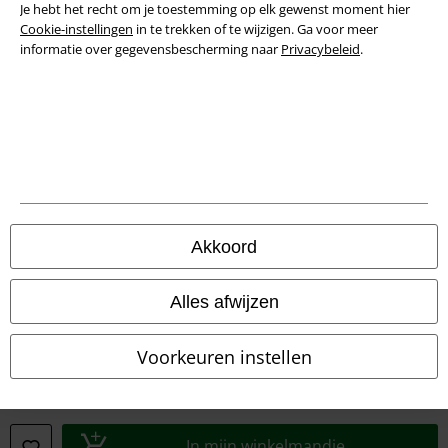
Je hebt het recht om je toestemming op elk gewenst moment hier
Privacyverklaring
Cookie-instellingen
in te trekken of te wijzigen. Ga voor meer
informatie over gegevensbescherming naar
Privacybeleid
.
Verklaring van conformiteit
Informatie over toegankelijkheid
Cookie-instellingen
Annuleer bestelling
Alle prijzen incl.
wettelijke BTW
Akkoord
© 1986-2026 Large Popmerchandising B.V.
Alles afwijzen
Voorkeuren instellen
Onze online shops
EMP International
In mijn winkelmandje