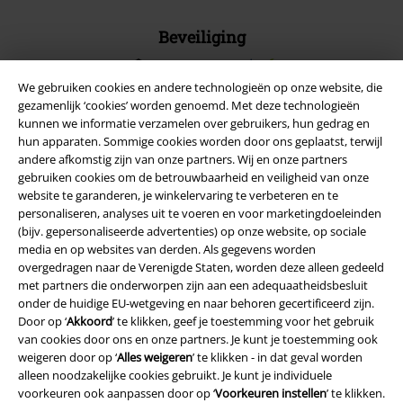
Beveiliging
We gebruiken cookies en andere technologieën op onze website, die
gezamenlijk ‘cookies’ worden genoemd. Met deze technologieën
kunnen we informatie verzamelen over gebruikers, hun gedrag en
hun apparaten. Sommige cookies worden door ons geplaatst, terwijl
andere afkomstig zijn van onze partners. Wij en onze partners
gebruiken cookies om de betrouwbaarheid en veiligheid van onze
website te garanderen, je winkelervaring te verbeteren en te
personaliseren, analyses uit te voeren en voor marketingdoeleinden
(bijv. gepersonaliseerde advertenties) op onze website, op sociale
media en op websites van derden. Als gegevens worden
overgedragen naar de Verenigde Staten, worden deze alleen gedeeld
met partners die onderworpen zijn aan een adequaatheidsbesluit
Legal
onder de huidige EU-wetgeving en naar behoren gecertificeerd zijn.
Door op ‘
Akkoord
’ te klikken, geef je toestemming voor het gebruik
Algemene Voorwaarden
van cookies door ons en onze partners. Je kunt je toestemming ook
weigeren door op ‘
Alles weigeren
’ te klikken - in dat geval worden
Bedrijfsgegevens
alleen noodzakelijke cookies gebruikt. Je kunt je individuele
voorkeuren ook aanpassen door op ‘
Voorkeuren instellen
’ te klikken.