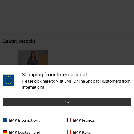
Laatst bezocht
Shopping from International
Please click here to visit EMP Online Shop for customers from
International
%
Ok
€ 37,99
Vanaf
EMP International
EMP France
Meer categorieën. Meer opties.
EMP Deutschland
EMP Italia