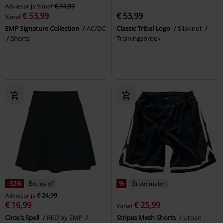
Adviesprijs
Vanaf
€ 74,99
€ 53,99
€ 53,99
Vanaf
EMP Signature Collection
AC/DC
Classic Tribal Logo
Slipknot
Shorts
Trainingsbroek
-32%
Exclusief
%
Grote maten
Adviesprijs
€ 24,99
€ 16,99
€ 25,99
Vanaf
Circe's Spell
RED by EMP
Stripes Mesh Shorts
Urban