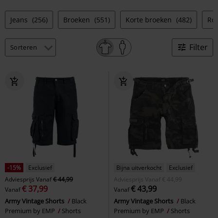
Jeans
(256)
Broeken
(551)
Korte broeken
(482)
Rok
Filter
-15%
Exclusief
Bijna uitverkocht
Exclusief
Adviesprijs
Vanaf
€ 44,99
Adviesprijs
Vanaf
€ 44,99
€ 37,99
€ 43,99
Vanaf
Vanaf
Army Vintage Shorts
Black
Army Vintage Shorts
Black
Premium by EMP
Shorts
Premium by EMP
Shorts