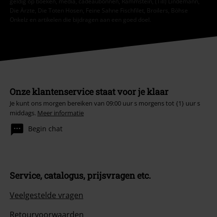
geldig op boeken, media, cadeaubonnen, Rammstein, (Till) Lindemann,
Die Ärzte, Die Toten Hosen, Feine Sahne Fischfilet, Broilers, Böhse
Onkelz en artikelen die bijdragen aan een goed doel.
Onze klantenservice staat voor je klaar
Je kunt ons morgen bereiken van 09:00 uur s morgens tot {1} uur s
middags.
Meer informatie
Begin chat
Service, catalogus, prijsvragen etc.
Veelgestelde vragen
Retourvoorwaarden