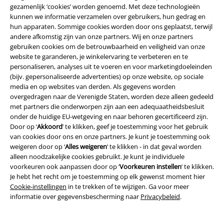
gezamenlijk ‘cookies’ worden genoemd. Met deze technologieën
kunnen we informatie verzamelen over gebruikers, hun gedrag en
Over Large
hun apparaten. Sommige cookies worden door ons geplaatst, terwijl
andere afkomstig zijn van onze partners. Wij en onze partners
Partnerprogramma's
gebruiken cookies om de betrouwbaarheid en veiligheid van onze
website te garanderen, je winkelervaring te verbeteren en te
Duurzaamheid
personaliseren, analyses uit te voeren en voor marketingdoeleinden
(bijv. gepersonaliseerde advertenties) op onze website, op sociale
media en op websites van derden. Als gegevens worden
overgedragen naar de Verenigde Staten, worden deze alleen gedeeld
met partners die onderworpen zijn aan een adequaatheidsbesluit
onder de huidige EU-wetgeving en naar behoren gecertificeerd zijn.
Door op ‘
Akkoord
’ te klikken, geef je toestemming voor het gebruik
van cookies door ons en onze partners. Je kunt je toestemming ook
weigeren door op ‘
Alles weigeren
’ te klikken - in dat geval worden
alleen noodzakelijke cookies gebruikt. Je kunt je individuele
Maak deel uit van de community!
voorkeuren ook aanpassen door op ‘
Voorkeuren instellen
’ te klikken.
Je hebt het recht om je toestemming op elk gewenst moment hier
Cookie-instellingen
in te trekken of te wijzigen. Ga voor meer
informatie over gegevensbescherming naar
Privacybeleid
.