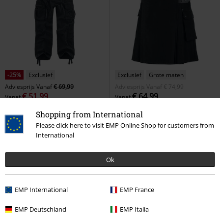
-25%
Exclusief
Exclusief
Grote maten
Adviesprijs
Vanaf
€ 69,99
Adviesprijs
Vanaf
€ 74,99
€ 51,99
€ 64,99
Vanaf
Vanaf
Army Vintage Trousers
Black
Kilt
Black Premium by EMP
Shopping from International
Premium by EMP
Cargobroek
Midirok
Please click here to visit EMP Online Shop for customers from
International
Ok
EMP International
EMP France
EMP Deutschland
EMP Italia