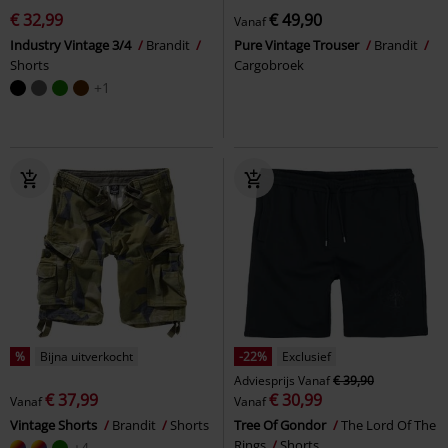
€ 32,99
€ 49,90
Vanaf
Industry Vintage 3/4
Brandit
Pure Vintage Trouser
Brandit
Shorts
Cargobroek
+1
%
Bijna uitverkocht
-22%
Exclusief
Adviesprijs
Vanaf
€ 39,90
€ 37,99
€ 30,99
Vanaf
Vanaf
Vintage Shorts
Brandit
Shorts
Tree Of Gondor
The Lord Of The
Rings
Shorts
+4