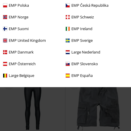
EMP Polska
EMP Česká Republika
EMP Norge
EMP Schweiz
Exclusief
Verwijderbare onderdelen
Decoratieve elementen
Grote mat
EMP Suomi
EMP Ireland
Adviesprijs
Vanaf
€ 89,99
€ 75,99
€ 69,99
Vanaf
EMP United Kingdom
EMP Sverige
Samsaveel
Gothicana by EMP
Ringo Jeans
Chet Rock
Jeans
Cargobroek
EMP Danmark
Large Nederland
EMP Österreich
EMP Slovensko
Large Belgique
EMP España