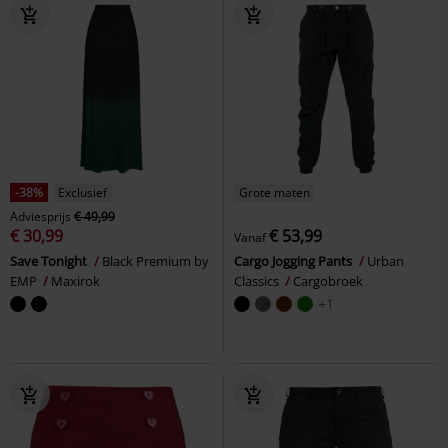
-38%
Exclusief
Grote maten
Adviesprijs
€ 49,99
€ 30,99
€ 53,99
Vanaf
Save Tonight
Black Premium by
Cargo Jogging Pants
Urban
EMP
Maxirok
Classics
Cargobroek
+1