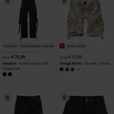
Exclusief
Verwijderbare onderdelen
%
Grote maten
Adviesprijs
Vanaf
€ 79,99
€ 75,99
€ 37,99
Vanaf
Vanaf
Abaddon
Gothicana by EMP
Vintage Shorts
Brandit
Shorts
Cargobroek
+4