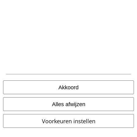
Betaalmethodes
Verzending
Akkoord
PostNL Pickup
Alles afwijzen
large app
Voorkeuren instellen
Download gratis de nieuwe large app en profiteer van alle nieuwe
functies en voordelen!