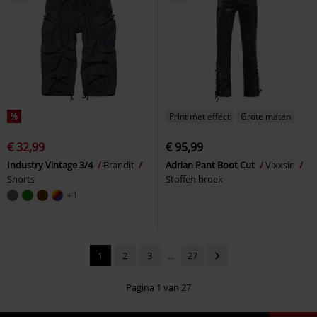
%
Print met effect
Grote maten
€ 32,99
€ 95,99
Industry Vintage 3/4
Brandit
Adrian Pant Boot Cut
Vixxsin
Shorts
Stoffen broek
+1
1
2
3
...
27
Pagina 1 van 27