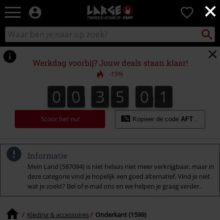
×
Large
0
–
Muziek-,
Packst
Zoek
zoeken
entertainment-,
in
en
catalogus
gaming-
Werkdag voorbij? Jouw deals staan klaar!
merch
-15%
+
alternatieve
0
0
3
5
0
0
0
0
3
4
5
9
1
5
4
9
0
5
0
kleding
Scoor het nu!
Kopieer de code
AFTERWOR
Informatie
Mein Land (587094) is niet helaas niet meer verkrijgbaar, maar in
deze categorie vind je hopelijk een goed alternatief. Vind je niet
wat je zoekt? Bel of e-mail ons en we helpen je graag verder.
Kleding & accessoires
Onderkant (1599)