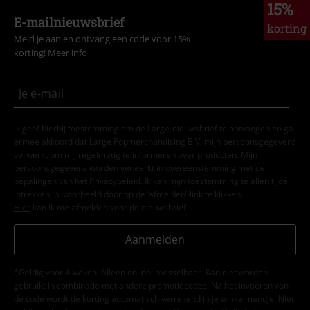
15%
E-mailnieuwsbrief
korting
Meld je aan en ontvang een code voor 15%
korting!
Meer info
Ik geef hierbij toestemming om de Large-nieuwsbrief te ontvangen en ga
ermee akkoord dat Large Popmerchandising B.V. mijn persoonsgegevens
verwerkt om mij regelmatig te informeren over producten. Mijn
persoonsgegevens worden verwerkt in overeenstemming met de
bepalingen van het
Privacybeleid
. Ik kan mijn toestemming te allen tijde
intrekken, bijvoorbeeld door op de ‘afmelden’-link te klikken.
Hier
kan ik me afmelden voor de nieuwsbrief.
Aanmelden
*Geldig voor 4 weken. Alleen online inwisselbaar. Kan niet worden
gebruikt in combinatie met andere promotiecodes. Na het invoeren van
de code wordt de korting automatisch verrekend in je winkelmandje. Niet