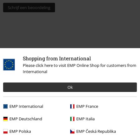
Schrijf een beoordeling
Shopping from International
Please click here to visit EMP Online Shop for customers from
International
Ok
Meer categorieën. Meer opties.
Band Merch
Kinderkleding
T-shirts
EMP International
EMP France
Band Merch
Kleding
EMP Deutschland
EMP Italia
Band Merch
Genre
Heavy Metal
EMP Polska
EMP Česká Republika
Kinderen
Kinderen (Maat: 98 - 134)
T-shirts