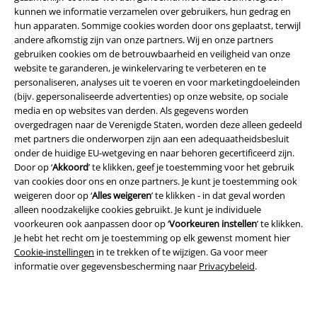
kunnen we informatie verzamelen over gebruikers, hun gedrag en
hun apparaten. Sommige cookies worden door ons geplaatst, terwijl
andere afkomstig zijn van onze partners. Wij en onze partners
gebruiken cookies om de betrouwbaarheid en veiligheid van onze
website te garanderen, je winkelervaring te verbeteren en te
personaliseren, analyses uit te voeren en voor marketingdoeleinden
(bijv. gepersonaliseerde advertenties) op onze website, op sociale
media en op websites van derden. Als gegevens worden
overgedragen naar de Verenigde Staten, worden deze alleen gedeeld
Legal
met partners die onderworpen zijn aan een adequaatheidsbesluit
onder de huidige EU-wetgeving en naar behoren gecertificeerd zijn.
Algemene Voorwaarden
Door op ‘
Akkoord
’ te klikken, geef je toestemming voor het gebruik
van cookies door ons en onze partners. Je kunt je toestemming ook
Bedrijfsgegevens
weigeren door op ‘
Alles weigeren
’ te klikken - in dat geval worden
alleen noodzakelijke cookies gebruikt. Je kunt je individuele
Privacyverklaring
voorkeuren ook aanpassen door op ‘
Voorkeuren instellen
’ te klikken.
Je hebt het recht om je toestemming op elk gewenst moment hier
Verklaring van conformiteit
Cookie-instellingen
in te trekken of te wijzigen. Ga voor meer
informatie over gegevensbescherming naar
Privacybeleid
.
Informatie over toegankelijkheid
Cookie-instellingen