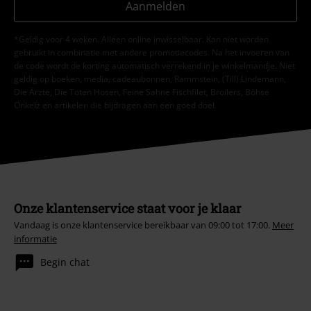
Aanmelden
*Geldig voor 4 weken. Alleen online inwisselbaar. Kan niet worden
gebruikt in combinatie met andere promotiecodes. Na het invoeren van
de code wordt de korting automatisch verrekend in je winkelmandje. Niet
geldig op boeken, media, cadeaubonnen, Rammstein, (Till) Lindemann,
Die Ärzte, Die Toten Hosen, Feine Sahne Fischfilet, Broilers, Böhse
Onkelz en artikelen die bijdragen aan een goed doel.
Onze klantenservice staat voor je klaar
Vandaag is onze klantenservice bereikbaar van 09:00 tot 17:00.
Meer
informatie
Begin chat