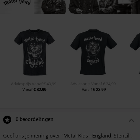
Adviesprijs
Vanaf
€ 49,99
Adviesprijs
Vanaf
€ 24,99
€ 32,99
€ 23,99
Vanaf
Vanaf
0 beoordelingen
Geef ons je mening over "Metal-Kids - England: Stencil".