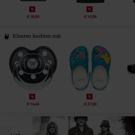
%
%
€ 18,99
€ 16,99
Klanten kochten ook
%
%
€ 14,44
€ 37,99