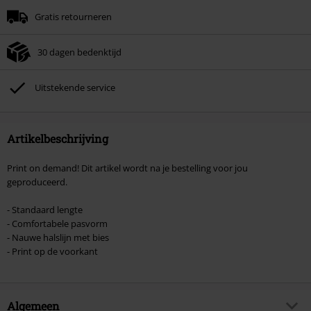
Minimale bestelwaarde € 49.99.
Gratis retourneren
Zodra je de code hebt ingevoerd, wordt de korting automatisch verrekend in
je winkelmandje.
30 dagen bedenktijd
Kan niet gecombineerd worden met andere kortingscodes. Boeken, media,
tickets, Rammstein, (Till) Lindemann, Böhse Onkelz, Broilers, Die Ärzte, Die
Toten Hosen, Metality, cadeaubonnen en artikelen met een inbegrepen
Uitstekende service
donatie zijn uitgesloten van de korting.
Artikelbeschrijving
Print on demand! Dit artikel wordt na je bestelling voor jou
geproduceerd.
- Standaard lengte
- Comfortabele pasvorm
- Nauwe halslijn met bies
- Print op de voorkant
Algemeen