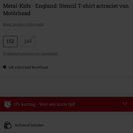
Metal-Kids - England: Stencil T-shirt actraciet van
Motörhead
Meer product informatie
Kies
152
164
je
Productafmetingen en maattabel
maat
Uit voorraad leverbaar
15% korting - Voor een korte tijd!
Code
WEEKEND
Kopieer de code
Geldig t/m 09-08-2026
Achteraf betalen