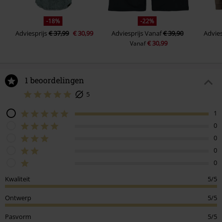
-18%
-22%
Adviesprijs
€ 37,99
€ 30,99
Adviesprijs
Vanaf
€ 39,90
Advies
€ 30,99
Vanaf
1 beoordelingen
5
1
0
0
0
0
Kwaliteit
5/5
Ontwerp
5/5
Pasvorm
5/5