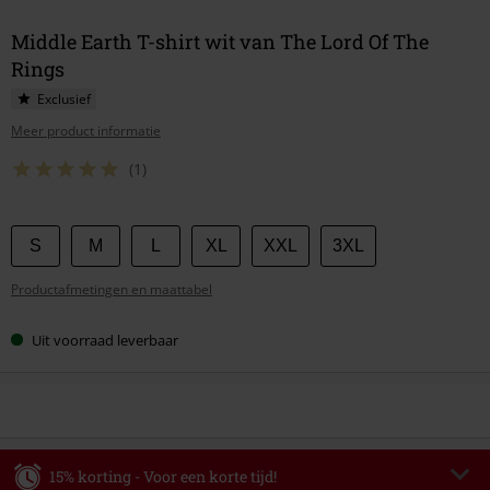
Middle Earth T-shirt wit van The Lord Of The
Rings
Exclusief
Meer product informatie
(1)
Kies
S
M
L
XL
XXL
3XL
je
Productafmetingen en maattabel
maat
Uit voorraad leverbaar
15% korting - Voor een korte tijd!