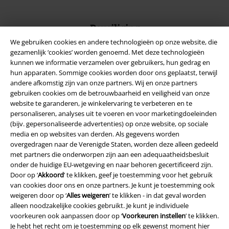
Beveiliging
We gebruiken cookies en andere technologieën op onze website, die
gezamenlijk ‘cookies’ worden genoemd. Met deze technologieën
kunnen we informatie verzamelen over gebruikers, hun gedrag en
hun apparaten. Sommige cookies worden door ons geplaatst, terwijl
andere afkomstig zijn van onze partners. Wij en onze partners
gebruiken cookies om de betrouwbaarheid en veiligheid van onze
website te garanderen, je winkelervaring te verbeteren en te
personaliseren, analyses uit te voeren en voor marketingdoeleinden
(bijv. gepersonaliseerde advertenties) op onze website, op sociale
media en op websites van derden. Als gegevens worden
overgedragen naar de Verenigde Staten, worden deze alleen gedeeld
met partners die onderworpen zijn aan een adequaatheidsbesluit
onder de huidige EU-wetgeving en naar behoren gecertificeerd zijn.
Door op ‘
Akkoord
’ te klikken, geef je toestemming voor het gebruik
Legal
van cookies door ons en onze partners. Je kunt je toestemming ook
weigeren door op ‘
Alles weigeren
’ te klikken - in dat geval worden
Algemene Voorwaarden
alleen noodzakelijke cookies gebruikt. Je kunt je individuele
voorkeuren ook aanpassen door op ‘
Voorkeuren instellen
’ te klikken.
Bedrijfsgegevens
Je hebt het recht om je toestemming op elk gewenst moment hier