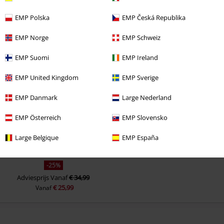
EMP Polska
EMP Česká Republika
Opmerking
EMP Norge
EMP Schweiz
EMP Suomi
EMP Ireland
Laatst bezocht
EMP United Kingdom
EMP Sverige
EMP Danmark
Large Nederland
EMP Österreich
EMP Slovensko
Commentaar versturen
Large Belgique
EMP España
-25%
Adviesprijs
Vanaf
€ 34,99
€ 25,99
Vanaf