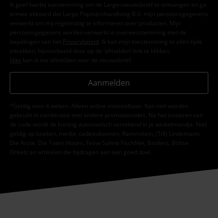
Ik geef hierbij toestemming om de Large-nieuwsbrief te ontvangen en ga
ermee akkoord dat Large Popmerchandising B.V. mijn persoonsgegevens
verwerkt om mij regelmatig te informeren over producten. Mijn
persoonsgegevens worden verwerkt in overeenstemming met de
bepalingen van het
Privacybeleid
. Ik kan mijn toestemming te allen tijde
intrekken, bijvoorbeeld door op de ‘afmelden’-link te klikken.
Hier
kan ik me afmelden voor de nieuwsbrief.
Aanmelden
*Geldig voor 4 weken. Alleen online inwisselbaar. Kan niet worden
gebruikt in combinatie met andere promotiecodes. Na het invoeren van
de code wordt de korting automatisch verrekend in je winkelmandje. Niet
geldig op boeken, media, cadeaubonnen, Rammstein, (Till) Lindemann,
Die Ärzte, Die Toten Hosen, Feine Sahne Fischfilet, Broilers, Böhse
Onkelz en artikelen die bijdragen aan een goed doel.