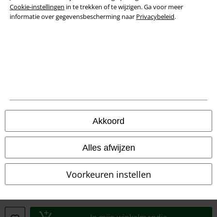
Cookie-instellingen
in te trekken of te wijzigen. Ga voor meer
Privacyverklaring
informatie over gegevensbescherming naar
Privacybeleid
.
Verklaring van conformiteit
Informatie over toegankelijkheid
Cookie-instellingen
Annuleer bestelling
Akkoord
Alle prijzen incl.
wettelijke BTW
© 1986-2026 Large Popmerchandising B.V.
Alles afwijzen
Voorkeuren instellen
Onze online shops
EMP International